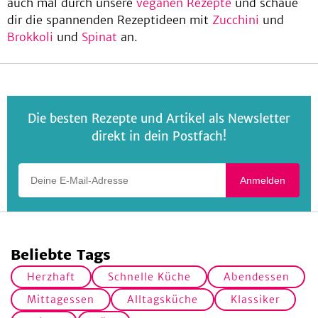
auch mal durch unsere
veganen Rezepte
und schaue
dir die spannenden Rezeptideen mit
Zucchini
und
Brokkoli
und
Spinat
an.
Die besten Rezepte und Artikel als Newsletter
direkt in dein Postfach!
Deine E-Mail-Adresse
Anmelden
Beliebte Tags
Herzhaft
Schnelle Küche
Abendessen
Mittagessen
Alltagsküche
Klassiker