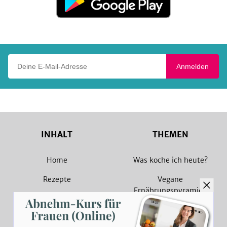
bei
Google
Play
Deine E-Mail-Adresse
Anmelden
INHALT
THEMEN
Home
Was koche ich heute?
Rezepte
Vegane
Ernährungspyramide
Magazin
Vegane Rezepte
Sammlungen