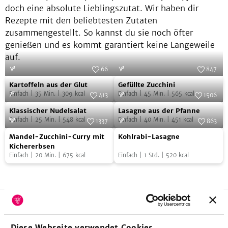
doch eine absolute Lieblingszutat. Wir haben dir
Rezepte mit den beliebtesten Zutaten
zusammengestellt. So kannst du sie noch öfter
genießen und es kommt garantiert keine Langeweile
auf.
66
847
Kartoffeln
Gefüllte
Foto:
SevenCooks
Foto:
SevenCooks
Kartoffeln aus der Glut
Gefüllte Zucchini
aus
Zucchini
Einfach
|
35
Min.
|
309
kcal
Einfach
|
45
Min.
|
565
kcal
413
1506
der
Klassischer
Lasagne
Foto:
SevenCooks
Foto:
SevenCooks
Klassischer Nudelsalat
Lasagne aus der Pfanne
Glut
Nudelsalat
aus
Einfach
|
25
Min.
|
548
kcal
Einfach
|
40
Min.
|
451
kcal
1337
863
der
Mandel-
Kohlrabi-
Foto:
SevenCooks
Foto:
SevenCooks
Mandel-Zucchini-Curry mit
Kohlrabi-Lasagne
Pfanne
Zucchini-
Lasagne
Kichererbsen
Einfach
|
20
Min.
|
675
kcal
Einfach
|
1
Std.
|
520
kcal
Curry
mit
Kichererbsen
Vegetarische Angeber-Rezepte
Diese Webseite verwendet Cookies