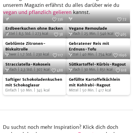
unserem Magazin erfährst du alles darüber wie du
vegan und pflanzlich gelieren
kannst.
336
72
Erdbeerkuchen
Vegane
Foto:
SevenCooks
Foto:
SevenCooks
Erdbeerkuchen ohne Backen
Vegane Remoulade
ohne
Remoulade
Mittel
|
8,5
Std.
|
273
kcal
Einfach
|
25
Min.
|
546
kcal
38
465
Backen
Geblümte
Gebratener
Foto:
SevenCooks
Foto:
SevenCooks
Geblümte Zitronen-
Gebratener Reis mit
Zitronen-
Reis
Biskuitrolle
Erdnuss-Tofu
Schwer
|
1,7
Std.
|
230
kcal
Mittel
|
40
Min.
|
754
kcal
Biskuitrolle
mit
117
1696
Stracciatella-
Süßkartoffel-
Foto:
SevenCooks
Erdnuss-
Foto:
SevenCooks
Stracciatella-Kokoseis
Süßkartoffel-Kürbis-Ragout
Kokoseis
Kürbis-
Tofu
Einfach
|
2,3
Std.
|
307
kcal
Einfach
|
30
Min.
|
851
kcal
488
618
Ragout
Saftiger
Gefüllte
Foto:
SevenCooks
Foto:
SevenCooks
Saftiger Schokoladenkuchen
Gefüllte Kartoffelküchlein
Schokoladenkuchen
Kartoffelküchlein
mit Schokoglasur
mit Kohlrabi-Ragout
Einfach
|
50
Min.
|
345
kcal
Mittel
|
50
Min.
|
417
kcal
mit
mit
Schokoglasur
Kohlrabi-
Ragout
Du suchst noch mehr Inspiration? Klick dich doch