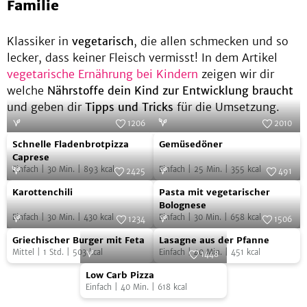
Familie
Klassiker in
vegetarisch
, die allen schmecken und so
lecker, dass keiner Fleisch vermisst! In dem Artikel
vegetarische Ernährung bei Kindern
zeigen wir dir
welche
Nährstoffe dein Kind zur Entwicklung braucht
und geben dir
Tipps und Tricks
für die Umsetzung.
1206
2010
Schnelle
Gemüsedöner
Foto:
SevenCooks
Foto:
SevenCooks
Schnelle Fladenbrotpizza
Gemüsedöner
Fladenbrotpizza
Caprese
Einfach
|
30
Min.
|
893
kcal
Einfach
|
25
Min.
|
355
kcal
Caprese
2425
491
Karottenchili
Pasta
Foto:
SevenCooks
Foto:
SevenCooks
Karottenchili
Pasta mit vegetarischer
mit
Bolognese
Einfach
|
30
Min.
|
430
kcal
Einfach
|
30
Min.
|
658
kcal
vegetarischer
1234
1506
Griechischer
Lasagne
Foto:
SevenCooks
Bolognese
Foto:
SevenCooks
Griechischer Burger mit Feta
Lasagne aus der Pfanne
Burger
aus
Mittel
|
1
Std.
|
503
kcal
Einfach
|
40
Min.
|
451
kcal
1448
mit
der
Low
Foto:
SevenCooks
Low Carb Pizza
Feta
Pfanne
Carb
Einfach
|
40
Min.
|
618
kcal
Pizza