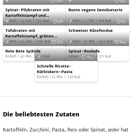
1210
343
Spinat-
Bunte
Foto:
SevenCooks
Foto:
SevenCooks
Spinat-Pilzbraten mit
Bunte vegane Gemüsetarte
Pilzbraten
vegane
Kartoffelstampf und
Bratensoße
Einfach
|
1,3
Std.
|
757
kcal
Einfach
|
1,1
Std.
|
610
kcal
mit
Gemüsetarte
98
32
Tofubraten
Schweizer
Kartoffelstampf
Foto:
SevenCooks
Foto:
SevenCooks
Tofubraten mit
Schweizer Käsefondue
mit
Käsefondue
und
Kartoffelstampf, grünen
Bohnen und Rotweinsoße
Schwer
|
2,5
Std.
|
1015
kcal
Einfach
|
25
Min.
|
953
kcal
Kartoffelstampf,
372
614
Bratensoße
Rote
Spinat-
grünen
Foto:
SevenCooks
Foto:
SevenCooks
Rote Bete Spätzle
Spinat-Roulade
Bete
Roulade
Bohnen
Einfach
|
40
Min.
|
602
kcal
Schwer
|
1,2
Std.
|
371
kcal
1055
Spätzle
und
Schnelle
Foto:
SevenCooks
Schnelle Ricotta-
Rotweinsoße
Ricotta-
Kürbiskern-Pasta
Einfach
|
15
Min.
|
738
kcal
Kürbiskern-
Pasta
Die beliebtesten Zutaten
Kartoffeln, Zucchini, Pasta, Reis oder Spinat, jeder hat