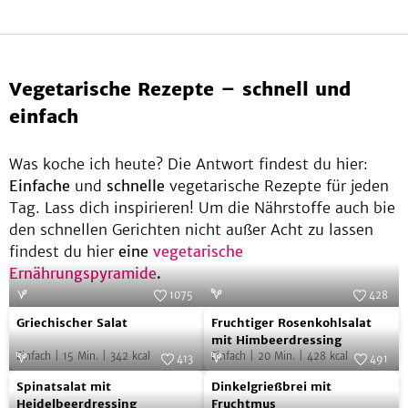
be
Vegetarische Rezepte – schnell und
einfach
Was koche ich heute? Die Antwort findest du hier:
Einfache
und
schnelle
vegetarische Rezepte für jeden
Tag. Lass dich inspirieren! Um die Nährstoffe auch bie
den schnellen Gerichten nicht außer Acht zu lassen
findest du hier
eine
vegetarische
Ernährungspyramide
.
1075
428
Griechischer
Fruchtiger
Foto:
SevenCooks
Foto:
SevenCooks
Griechischer Salat
Fruchtiger Rosenkohlsalat
Salat
Rosenkohlsalat
mit Himbeerdressing
Einfach
|
15
Min.
|
342
kcal
Einfach
|
20
Min.
|
428
kcal
mit
413
491
Spinatsalat
Dinkelgrießbrei
Foto:
SevenCooks
Himbeerdressing
Foto:
SevenCooks
Spinatsalat mit
Dinkelgrießbrei mit
mit
mit
Heidelbeerdressing
Fruchtmus