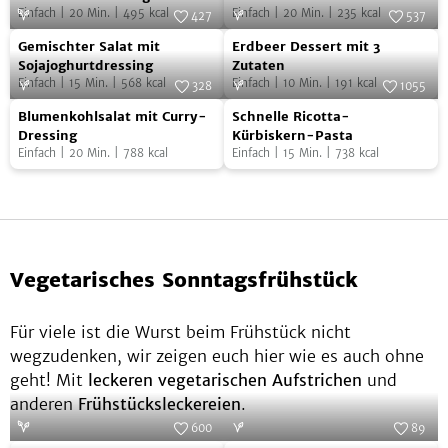
Einfach
|
20
Min.
|
495
kcal
Einfach
|
20
Min.
|
235
kcal
Heidelbeerdressing
Fruchtmus
427
537
Gemischter
Erdbeer
Foto:
SevenCooks
Foto:
SevenCooks
Gemischter Salat mit
Erdbeer Dessert mit 3
Salat
Dessert
Sojajoghurtdressing
Zutaten
Einfach
|
15
Min.
|
568
kcal
Einfach
|
10
Min.
|
191
kcal
mit
mit
328
1055
Blumenkohlsalat
Schnelle
Sojajoghurtdressing
Foto:
SevenCooks
3
Foto:
SevenCooks
Blumenkohlsalat mit Curry-
Schnelle Ricotta-
mit
Ricotta-
Zutaten
Dressing
Kürbiskern-Pasta
Einfach
|
20
Min.
|
788
kcal
Einfach
|
15
Min.
|
738
kcal
Curry-
Kürbiskern-
Dressing
Pasta
Vegetarisches Sonntagsfrühstück
Für viele ist die Wurst beim Frühstück nicht
wegzudenken, wir zeigen euch hier wie es auch ohne
geht! Mit
leckeren vegetarischen Aufstrichen
und
anderen
Frühstücksleckereien
.
600
89