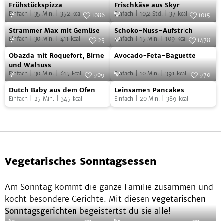
Frühstückspizza
Frischkäse
Foto:
SevenCooks
Foto:
SevenCooks
Frühstückspizza
Frischkäse aus Skyr
aus
Einfach
|
35
Min.
|
352
kcal
Einfach
|
10,2
Std.
|
37
kcal
1086
1015
Skyr
Strammer
Schoko-
Foto:
SevenCooks
Foto:
SevenCooks
Strammer Max mit Gemüse
Schoko-Nuss-Aufstrich
Max
Nuss-
Einfach
|
30
Min.
|
411
kcal
Einfach
|
15
Min.
|
109
kcal
25
1478
mit
Aufstrich
Obazda
Avocado-
Foto:
SevenCooks
Foto:
SevenCooks
Obazda mit Roquefort, Birne
Avocado-Feta-Baguette
Gemüse
mit
Feta-
und Walnuss
Einfach
|
30
Min.
|
615
kcal
Einfach
|
10
Min.
|
391
kcal
Roquefort,
Baguette
909
970
Dutch
Leinsamen
Birne
Foto:
SevenCooks
Foto:
SevenCooks
Dutch Baby aus dem Ofen
Leinsamen Pancakes
Baby
Pancakes
und
Einfach
|
25
Min.
|
345
kcal
Einfach
|
20
Min.
|
389
kcal
aus
Walnuss
dem
Ofen
Vegetarisches Sonntagsessen
Am Sonntag kommt die ganze Familie zusammen und
kocht besondere Gerichte. Mit diesen
vegetarischen
Sonntagsgerichten
begeistertst du sie alle!