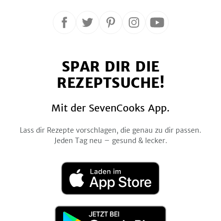
Folge
Folge
Folge
Folge
Folge
uns
uns
uns
uns
uns
auf
auf
auf
auf
auf
SPAR DIR DIE
Facebook
Twitter
Pinterest
Instagram
YouTube
REZEPTSUCHE!
Mit der SevenCooks App.
Lass dir Rezepte vorschlagen, die genau zu dir passen.
Jeden Tag neu – gesund & lecker.
Laden
im
App
Store
Jetzt