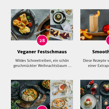
28
Veganer Festschmaus
Smooth
Wildes Schneetreiben, ein schön
Diese Rezepte 
geschmückter Weihnachtsbaum &
einer Extrap
die ganze Familie am großen
Gemüse! Egal o
Esstisch... Weihnachten steht vor der
mit Pflanzenm
Tür! Da darf es gerne etwas
Fruchtbomben –
Besonderes sein. Hier findest du
was schmeckt! F
zahlreiche vegane Rezepte für dein
einfach einen
Weihnachtsessen. Stell dir dein
Sammlu
perfektes veganes Weihnachtsmenü
zusammen!