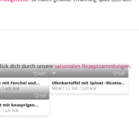
ick dich durch unsere
saisonalen Rezeptsammlungen
.
498
546
e
Ofenkartoffel
Foto:
SevenCooks
Foto:
SevenCooks
 mit Fenchel und
Ofenkartoffel mit Spinat-Ricotta-
mit
.
|
405
kcal
Soße
Mittel
|
1,2
Std.
|
520
kcal
Spinat-
158
at
Ricotta-
Foto:
SevenCooks
t mit knusprigen
Soße
fen
.
|
431
kcal
fen