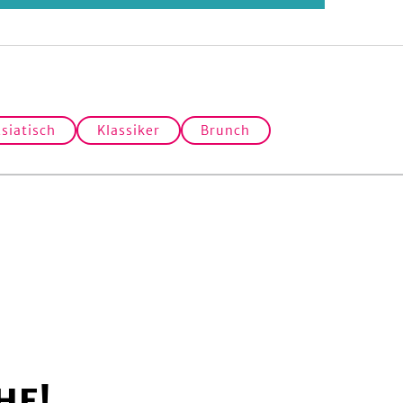
siatisch
Klassiker
Brunch
HE!