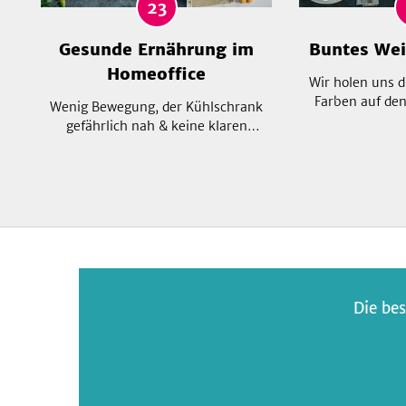
23
Gesunde Ernährung im
Buntes We
Homeoffice
Wir holen uns d
Farben auf den
Wenig Bewegung, der Kühlschrank
selbst die Knöd
gefährlich nah & keine klaren
Gold erstrahlen!
Pausenzeiten – das Homeoffice
überzeugen ni
stellt uns vor einige
sondern verwö
Herausforderungen, wenn es um
Gaumen mit raf
gesunde Ernährung geht. Deshalb
Ein wahres Fest
findest du hier gesunde & schnelle
G
Gerichte, die du ganz leicht zuhause
zubereiten kannst und die dich lange
satt machen.
Die bes