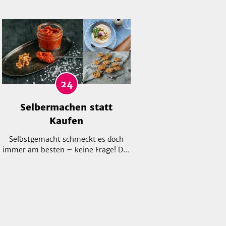
24
Selbermachen statt
Kaufen
Selbstgemacht schmeckt es doch
immer am besten – keine Frage! Das
Schöne daran: du weißt was drin
steckt, verzichtest auf verarbeitete
Produkte und sparst dir beim ein
oder anderen Rezept sogar noch
richtig Geld!