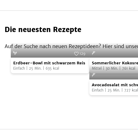
Die neuesten Rezepte
Auf der Suche nach neuen Rezeptideen? Hier sind unser
129
Erdbeer-
Sommerlicher
Foto:
SevenCooks
Erdbeer-Bowl mit schwarzem Reis
Sommerlicher Kokosre
Bowl
Kokosreissalat
Einfach
|
25
Min.
|
635
kcal
Hühnchen
Mittel
|
30
Min.
|
761
kcal
mit
mit
Avocadosalat
schwarzem
Hühnchen
Avocadosalat mit sch
mit
Reis
Johannisbeeren und L
Einfach
|
25
Min.
|
727
kcal
schwarzen
Johannisbeeren
und
Lachs