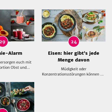
29
24
ie-Alarm
Eisen: hier gibt's jede
Menge davon
versorgen euch mit
ortion Obst und
Müdigkeit oder
b Green Smoothies,
Konzentrationsstörungen können ein
ilch oder leckere
Zeichen für einen Eisenmangel sein.
 in den Mixer darf
Mit der richtigen Ernährung kann
ür mehr Inspiration
man diesem ganz leicht
 Blick in unsere
entgegensteuern. Hier findest du
ng werfen!
leckere, gesunde Rezepte mit einer
Extraportion Eisen!