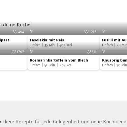
n deine Küche!
464
1083
Fasolakia
Fusilli
Foto:
SevenCooks
Foto:
SevenCooks
ipasti
Fasolakia mit Reis
Fusilli mit A
mit
mit
Einfach
|
35
Min.
|
467
kcal
Einfach
|
20
Min
Reis
Auberginen
1767
331
Rosmarinkartoffeln
Knusprig
&
Foto:
SevenCooks
Foto:
SevenCooks
Rosmarinkartoffeln vom Blech
Knusprig bun
vom
bunter
Mozzarella
Einfach
|
50
Min.
|
293
kcal
Einfach
|
30
Min
Blech
Kartoffelsal
Leckere Rezepte für jede Gelegenheit und neue Kochidee