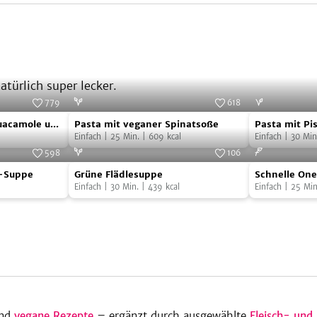
türlich super lecker.
779
618
Pasta
Pasta
Foto:
SevenCooks
Foto:
SevenCooks
uacamole und
Pasta mit veganer Spinatsoße
Pasta mit Pi
mit
mit
Einfach
|
25
Min.
|
609
kcal
Einfach
|
30
Min
veganer
Pistazien-
598
106
Grüne
Schnelle
Spinatsoße
Spinat-
Foto:
SevenCooks
Foto:
SevenCooks
-Suppe
Grüne Flädlesuppe
Schnelle On
Flädlesuppe
One-
Pesto
Einfach
|
30
Min.
|
439
kcal
buntem Gemü
Einfach
|
25
Min
Pan-
Pasta
mit
buntem
Gemüse
und
Hackfleisch
nd
vegane Rezepte
– ergänzt durch ausgewählte
Fleisch- und 