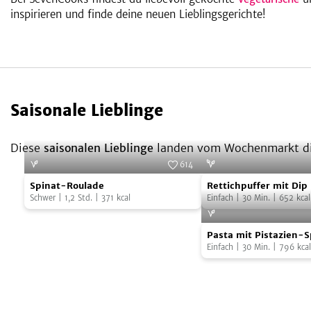
inspirieren und finde deine neuen Lieblingsgerichte!
Saisonale Lieblinge
Diese
saisonalen Lieblinge
landen vom Wochenmarkt dir
614
Spinat-
Rettichpuffer
Foto:
SevenCooks
Spinat-Roulade
Rettichpuffer mit Dip
Roulade
mit
Schwer
|
1,2
Std.
|
371
kcal
Einfach
|
30
Min.
|
652
kcal
Dip
Pasta
Pasta mit Pistazien-
mit
Einfach
|
30
Min.
|
796
kcal
Pistazien-
Spinat-
Pesto