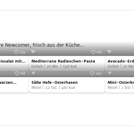
e Newcomer, frisch aus der Küche...
239
183
Mediterrane
Avocado-
Foto:
SevenCooks
Foto:
SevenCooks
issalat mit
Mediterrane Radieschen-Pasta
Avocado-Erd
Radieschen-
Erdbeer-
Einfach
|
20
Min.
|
598
kcal
Einfach
|
20
Min
Pasta
Bruschetta
168
245
Süße
Mini-
Foto:
SevenCooks
Foto:
SevenCooks
warzen
Süße Hefe-Osterhasen
Mini-Osterk
Hefe-
Osterkranz
achs
Mittel
|
2,2
Std.
|
460
kcal
Mittel
|
2
Std.
Osterhasen