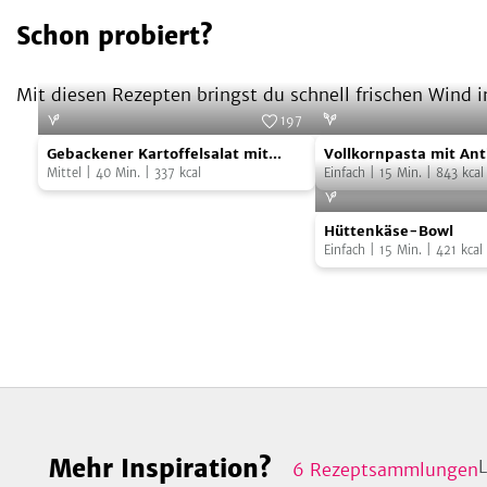
Schon probiert?
Mit diesen Rezepten bringst du schnell frischen Wind i
197
Gebackener
Vollkornpasta
Foto:
SevenCooks
Gebackener Kartoffelsalat mit
Vollkornpasta mit Ant
Kartoffelsalat
mit
Joghurtdressing
Mittel
|
40
Min.
|
337
kcal
Einfach
|
15
Min.
|
843
kcal
mit
Antipasti
Hüttenkäse-
Joghurtdressing
Hüttenkäse-Bowl
Bowl
Einfach
|
15
Min.
|
421
kcal
Mehr Inspiration?
6
Rezeptsammlungen