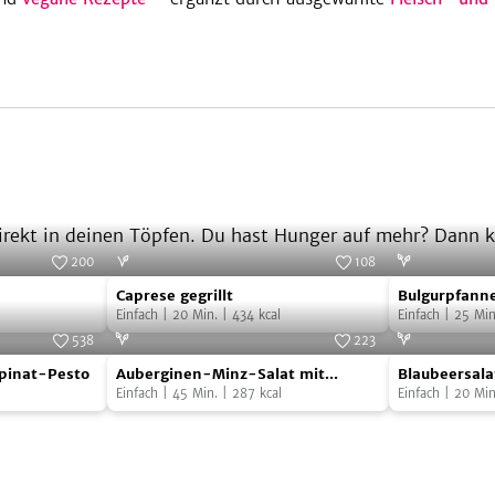
ekt in deinen Töpfen. Du hast Hunger auf mehr? Dann kl
200
108
Caprese
Bulgurpfann
Foto:
SevenCooks
Foto:
SevenCooks
Caprese gegrillt
Bulgurpfanne
gegrillt
mit
Einfach
|
20
Min.
|
434
kcal
Granatapfel
Einfach
|
25
Min
Fenchel
538
223
Auberginen-
Blaubeersal
und
Foto:
SevenCooks
Foto:
SevenCooks
Spinat-Pesto
Auberginen-Minz-Salat mit
Blaubeersala
Minz-
mit
Granatapfel
Wassermelonendressing
Einfach
|
45
Min.
|
287
kcal
Tempehstrei
Einfach
|
20
Min
Salat
knusprigen
mit
Tempehstrei
Wassermelonendressing