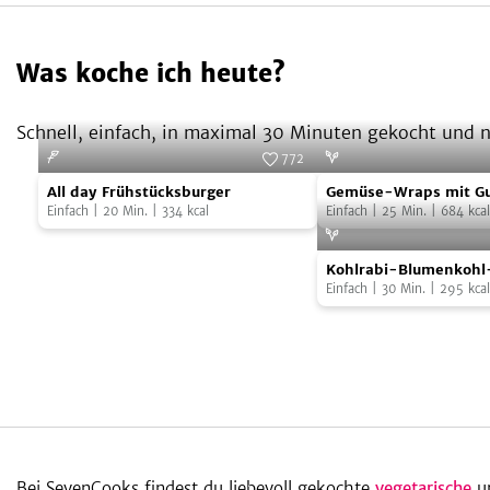
Was koche ich heute?
Schnell, einfach, in maximal 30 Minuten gekocht und na
772
All
Gemüse-
Foto:
SevenCooks
All day Frühstücksburger
Gemüse-Wraps mit G
day
Wraps
Einfach
|
20
Min.
|
334
kcal
Hummus
Einfach
|
25
Min.
|
684
kcal
Frühstücksburger
mit
Kohlrabi-
Guacamole
Kohlrabi-Blumenkohl
Blumenkohl-
und
Einfach
|
30
Min.
|
295
kcal
Suppe
Hummus
Bei SevenCooks findest du liebevoll gekochte
vegetarische
u