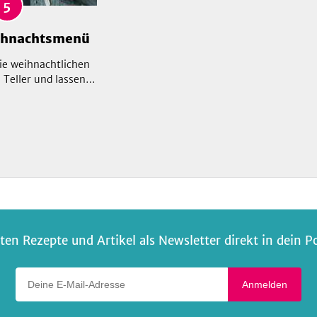
5
ihnachtsmenü
ie weihnachtlichen
 Teller und lassen
el in Grün, Rot und
 Doch diese Gerichte
cht nur optisch,
hnen auch unsere
finierten Aromen.
 für dich und deine
äste!
ten Rezepte und Artikel als Newsletter direkt in dein P
Deine E-Mail-Adresse
Anmelden