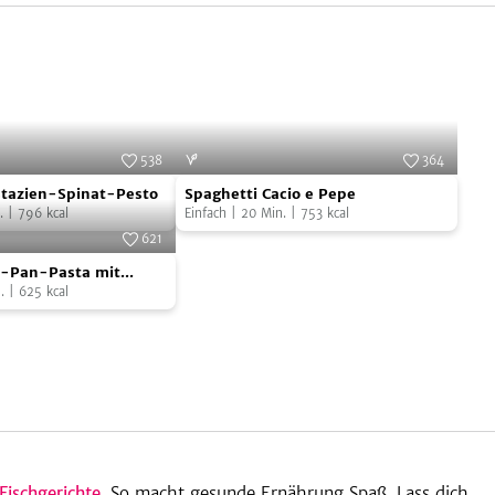
538
364
Spaghetti
Foto:
SevenCooks
Foto:
SevenCooks
stazien-Spinat-Pesto
Spaghetti Cacio e Pepe
Cacio
.
|
796
kcal
Einfach
|
20
Min.
|
753
kcal
e
621
Pepe
Foto:
SevenCooks
e-Pan-Pasta mit
se und Hackfleisch
.
|
625
kcal
Fischgerichte
. So macht gesunde Ernährung Spaß. Lass dich