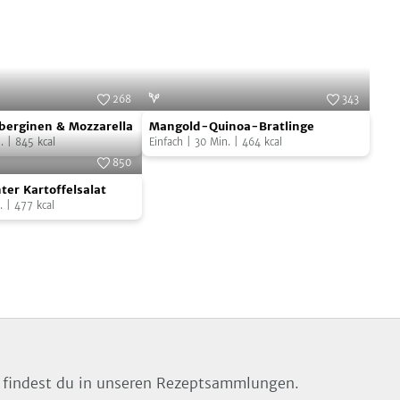
268
343
Mangold-
Foto:
SevenCooks
Foto:
SevenCooks
uberginen & Mozzarella
Mangold-Quinoa-Bratlinge
Quinoa-
.
|
845
kcal
Einfach
|
30
Min.
|
464
kcal
Bratlinge
850
Foto:
SevenCooks
ter Kartoffelsalat
.
|
477
kcal
at
n findest du in unseren Rezeptsammlungen.