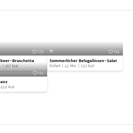
275
124
Sommerlicher
Foto:
SevenCooks
Foto:
SevenCooks
beer-Bruschetta
Sommerlicher Belugalinsen-Salat
Belugalinsen-
.
|
367
kcal
Einfach
|
45
Min.
|
550
kcal
Salat
125
Foto:
SevenCooks
ranz
|
459
kcal