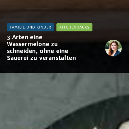
FAMILIE UND KINDER
KITCHENHACKS
3 Arten eine
Wassermelone zu
schneiden, ohne eine
Sauerei zu veranstalten
3
Arten
eine
Wassermelone
zu
schneiden,
ohne
eine