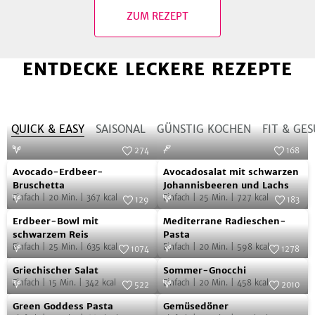
ZUM REZEPT
ENTDECKE LECKERE REZEPTE
QUICK & EASY
SAISONAL
GÜNSTIG KOCHEN
FIT & GE
274
168
Avocado-
Avocadosalat
Foto:
SevenCooks
Foto:
SevenCooks
Avocado-Erdbeer-
Avocadosalat mit schwarzen
Erdbeer-
mit
Bruschetta
Johannisbeeren und Lachs
Einfach
|
20
Min.
|
367
kcal
Einfach
|
25
Min.
|
727
kcal
Bruschetta
schwarzen
129
183
Erdbeer-
Mediterrane
Foto:
SevenCooks
Johannisbeeren
Foto:
SevenCooks
Erdbeer-Bowl mit
Mediterrane Radieschen-
Bowl
Radieschen-
und
schwarzem Reis
Pasta
Einfach
|
25
Min.
|
635
kcal
Einfach
|
20
Min.
|
598
kcal
mit
Pasta
1074
1278
Lachs
Griechischer
Sommer-
schwarzem
Foto:
SevenCooks
Foto:
SevenCooks
Griechischer Salat
Sommer-Gnocchi
Salat
Gnocchi
Reis
Einfach
|
15
Min.
|
342
kcal
Einfach
|
20
Min.
|
458
kcal
522
2010
Green
Gemüsedöner
Foto:
SevenCooks
Foto:
SevenCooks
Green Goddess Pasta
Gemüsedöner