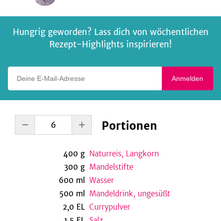
Hungrig geworden? Lass dich von wöchentlichen
Rezept-Highlights inspirieren!
Deine E-Mail-Adresse
Anmelden
Portionen
400
g
Naturreis, Langkorn
300
g
Mandelstifte
600
ml
Wasser
500
ml
Mandeldrink, ungesüßt
2,0
EL
Currypulver
1,5
EL
Salz