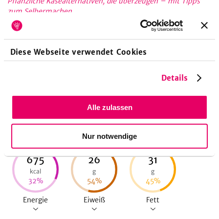
Pflanzliche Käsealternativen, die überzeugen – mit Tipps
zum Selbermachen
.
Zubereitungsdauer
Diese Webseite verwendet Cookies
20
Minuten
Vorbereitungszeit
Details
Alle zulassen
Nährwerte pro Portion
Nur notwendige
675
26
31
kcal
g
g
32
%
54
%
45
%
Energie
Eiweiß
Fett