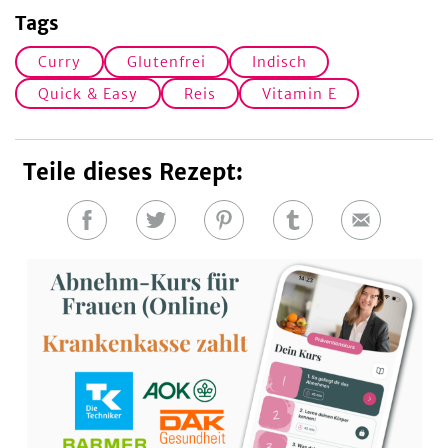
Tags
Curry
Glutenfrei
Indisch
Quick & Easy
Reis
Vitamin E
Teile dieses Rezept:
Auf
Auf
Auf
Auf
E-
Facebook
Twitter
Pinterest
Tumblr
Mail
teilen
teilen
teilen
teilen