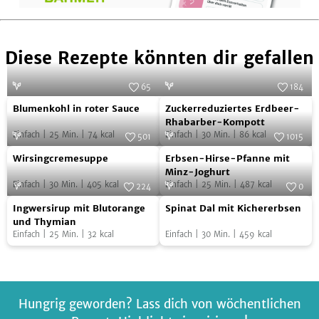
Diese Rezepte könnten dir gefallen
65
184
Blumenkohl
Zuckerreduziertes
Foto:
Sabine Mader / Ulrike Schmid
Foto:
SevenCooks
Blumenkohl in roter Sauce
Zuckerreduziertes Erdbeer-
in
Erdbeer-
Rhabarber-Kompott
Einfach
|
25
Min.
|
74
kcal
Einfach
|
30
Min.
|
86
kcal
roter
Rhabarber-
501
1015
Wirsingcremesuppe
Erbsen-
Sauce
Foto:
SevenCooks
Kompott
Foto:
SevenCooks
Wirsingcremesuppe
Erbsen-Hirse-Pfanne mit
Hirse-
Minz-Joghurt
Einfach
|
30
Min.
|
405
kcal
Einfach
|
25
Min.
|
487
kcal
Pfanne
224
0
Ingwersirup
Spinat
Foto:
SevenCooks
mit
Foto:
SevenCooks
Ingwersirup mit Blutorange
Spinat Dal mit Kichererbsen
mit
Dal
Minz-
und Thymian
Einfach
|
25
Min.
|
32
kcal
Einfach
|
30
Min.
|
459
kcal
Blutorange
mit
Joghurt
und
Kichererbsen
Thymian
Hungrig geworden? Lass dich von wöchentlichen