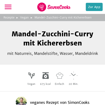
Zur App
zeigen
3
zur
Rezepte
Vegan
Mandel-Zucchini-Curry mit Kichererbsen
Bild
Startseite
Foto:
Foto:
Foto:
SevenCooks
SevenCooks
SevenCooks
Bild
2
Mandel-Zucchini-Curry
zeigen
mit Kichererbsen
mit Naturreis, Mandelstifte, Wasser, Mandeldrink
e,
Vegan
675
kcal
Einfach
20
Min.
veganes Rezept
von
SimonCooks