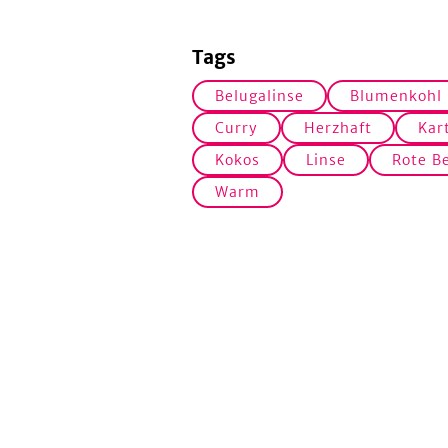
Tags
Belugalinse
Blumenkohl
Curry
Herzhaft
Kart
Kokos
Linse
Rote B
Warm