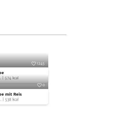
1245
pe
Foto:
SevenCooks
pe
.
|
574
kcal
0
pe
Foto:
SevenCooks
e mit Reis
.
|
538
kcal