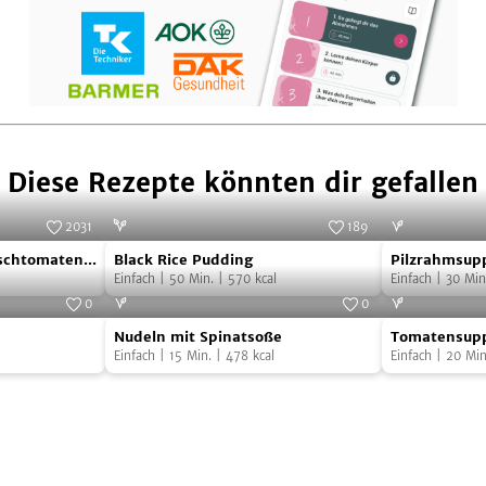
Diese Rezepte könnten dir gefallen
2031
189
Black
Pilzrahmsup
Foto:
SevenCooks
Foto:
SevenCooks
rschtomaten
Black Rice Pudding
Pilzrahmsup
Rice
Einfach
|
50
Min.
|
570
kcal
Einfach
|
30
Min
Pudding
0
0
Nudeln
Tomatensup
Foto:
SevenCooks
Foto:
SevenCooks
Nudeln mit Spinatsoße
Tomatensupp
mit
mit
Einfach
|
15
Min.
|
478
kcal
Einfach
|
20
Min
Spinatsoße
Reis