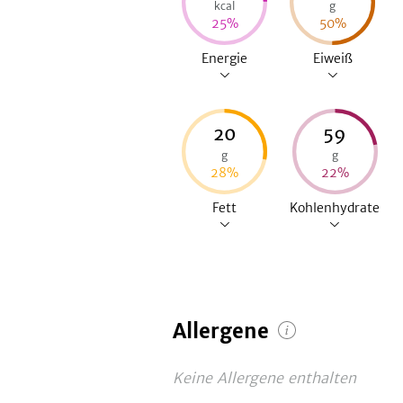
kcal
g
25
%
50
%
Energie
Eiweiß
20
59
g
g
28
%
22
%
Fett
Kohlenhydrate
Allergene
Keine Allergene enthalten