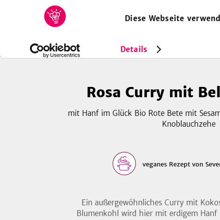
Diese Webseite verwend
HOME
REZEPTE
SAMMLUNGEN
MAGAZIN
Rezepte
Vegan
Rosa Curry mit Belugalinsen
Details
Rosa Curry mit Be
mit Hanf im Glück Bio Rote Bete mit Sesam
Knoblauchzehe
veganes Rezept
von
Seve
Ein außergewöhnliches Curry mit Kokos
Blumenkohl wird hier mit erdigem Hanf 