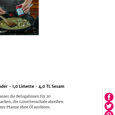
nder
1,0
Limette
4,0
TL
Sesam
sser die Belugalinsen für 20
Au
hacken, die Limettenschale abreiben
Fa
ner Pfanne ohne Öl anrösten.
Au
tei
Twi