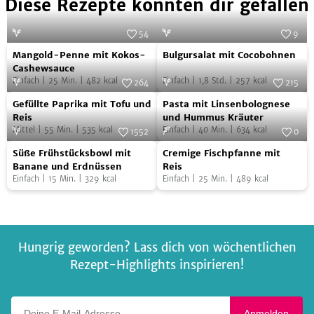
Diese Rezepte könnten dir gefallen
54
9
Mangold-
Bulgursalat
Foto:
Franziska von "Have a Try"
Foto:
Juliette Chrétien/AT Verlag
Mangold-Penne mit Kokos-
Bulgursalat mit Cocobohnen
Penne
mit
Cashewsauce
Einfach
|
25
Min.
|
482
kcal
Einfach
|
1,8
Std.
|
257
kcal
mit
Cocobohnen
264
215
Gefüllte
Pasta
Kokos-
Foto:
SevenCooks
Foto:
NOA GmbH & Co. KG
Gefüllte Paprika mit Tofu und
Pasta mit Linsenbolognese
Paprika
mit
Cashewsauce
Reis
und Hummus Kräuter
Mittel
|
55
Min.
|
535
kcal
Einfach
|
40
Min.
|
634
kcal
mit
Linsenbolognese
1552
0
Süße
Cremige
Tofu
Foto:
SevenCooks
und
Foto:
SevenCooks
Süße Frühstücksbowl mit
Cremige Fischpfanne mit
Frühstücksbowl
Fischpfanne
und
Hummus
Banane und Erdnüssen
Reis
Einfach
|
15
Min.
|
329
kcal
Einfach
|
25
Min.
|
489
kcal
mit
mit
Reis
Kräuter
Banane
Reis
und
Erdnüssen
Hungrig geworden? Lass dich von wöchentlichen
Rezept-Highlights inspirieren!
Deine E-Mail-Adresse
Anmelden