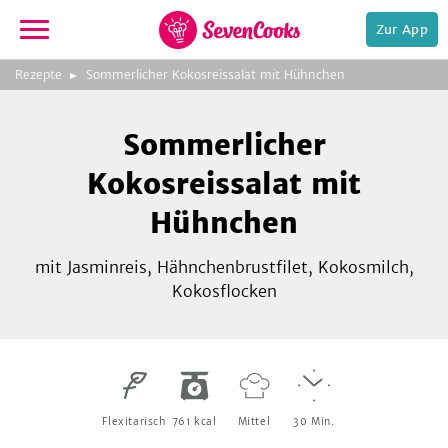
Zur App
zeigen
3
zur
Rezepte
Sommerlicher Kokosreissalat mit Hühnchen
Bild
Startseite
Foto:
Foto:
Foto:
SevenCooks
SevenCooks
SevenCooks
Bild
2
Sommerlicher
zeigen
Kokosreissalat mit
Hühnchen
mit Jasminreis, Hähnchenbrustfilet, Kokosmilch,
e,
Kokosflocken
Flexitarisch
761
kcal
Mittel
30
Min.