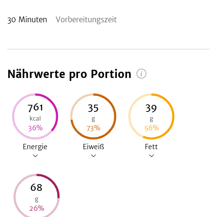
30
Minuten
Vorbereitungszeit
Nährwerte pro Portion
761
35
39
kcal
g
g
36
%
73
%
56
%
Energie
Eiweiß
Fett
68
g
26
%