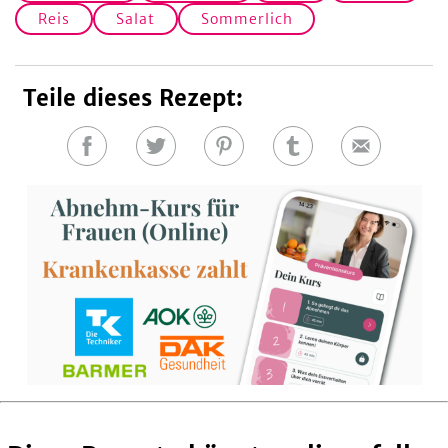
Reis
Salat
Sommerlich
Teile dieses Rezept:
Auf
Auf
Auf
Auf
E-
Facebook
Twitter
Pinterest
Tumblr
Mail
teilen
teilen
teilen
teilen