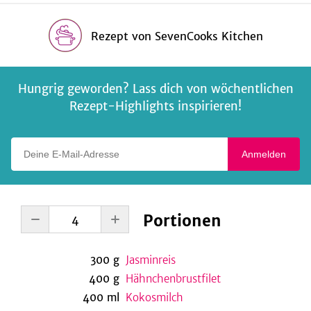
Rezept
von
SevenCooks Kitchen
Hungrig geworden? Lass dich von wöchentlichen
Rezept-Highlights inspirieren!
Deine E-Mail-Adresse
Anmelden
Portionen
300
g
Jasminreis
400
g
Hähnchenbrustfilet
400
ml
Kokosmilch