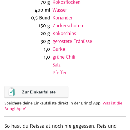
70
g
Kokosflocken
400
ml
Wasser
0,5
Bund
Koriander
be
150
g
Zuckerschoten
20
g
Kokoschips
30
g
geröstete Erdnüsse
1,0
Gurke
1,0
grüne Chili
Salz
Pfeffer
Zur Einkaufsliste
Speichere deine Einkaufsliste direkt in der Bring! App.
Was ist die
Bring! App?
So hast du Reissalat noch nie gegessen. Reis und