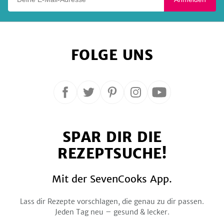
FOLGE UNS
Folge
Folge
Folge
Folge
Folge
uns
uns
uns
uns
uns
auf
auf
auf
auf
auf
SPAR DIR DIE
Facebook
Twitter
Pinterest
Instagram
YouTube
REZEPTSUCHE!
Mit der SevenCooks App.
Lass dir Rezepte vorschlagen, die genau zu dir passen.
Jeden Tag neu – gesund & lecker.