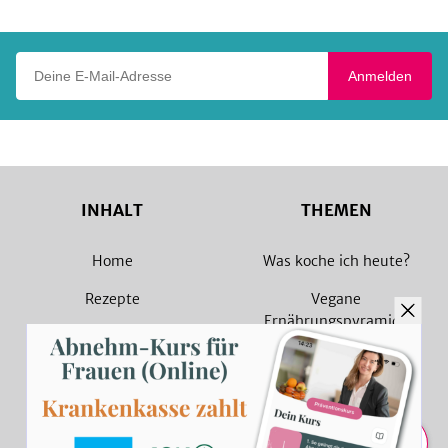
Deine E-Mail-Adresse
Anmelden
INHALT
THEMEN
Home
Was koche ich heute?
Rezepte
Vegane
Ernährungspyramide
Magazin
Vegane Rezepte
Sammlungen
Vegetarische Rezepte
Rezept Suche