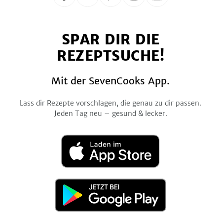
Folge
Folge
Folge
Folge
Folge
uns
uns
uns
uns
uns
auf
auf
auf
auf
auf
SPAR DIR DIE
Facebook
Twitter
Pinterest
Instagram
YouTube
REZEPTSUCHE!
Mit der SevenCooks App.
Lass dir Rezepte vorschlagen, die genau zu dir passen.
Jeden Tag neu – gesund & lecker.
Laden
im
App
Store
Jetzt
bei
Google
Play