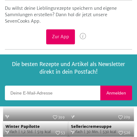
Du willst deine Lieblingsrezepte speichern und eigene
Sammlungen erstellen? Dann hol dir jetzt unsere
SevenCooks App.
Zur App
Die besten Rezepte und Artikel als Newsletter
direkt in dein Postfach!
Deine E-Mail-Adresse
Anmelden
399
209
Winter
Selleriecremesuppe
Foto:
SevenCooks
Foto:
SevenCooks
Winter Papilotte
Selleriecremesuppe
Papilotte
Einfach
|
1,2
Std.
|
519
kcal
Einfach
|
30
Min.
|
530
kcal
53
526