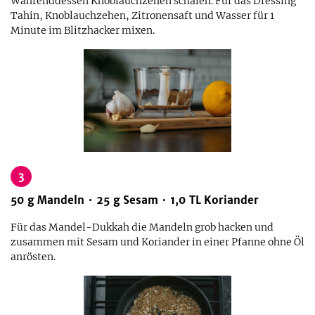
Währenddessen Knoblauchzehen schälen. Für das Dressing
Tahin, Knoblauchzehen, Zitronensaft und Wasser für 1
Minute im Blitzhacker mixen.
3
50
g
Mandeln
25
g
Sesam
1,0
TL
Koriander
Für das Mandel-Dukkah die Mandeln grob hacken und
zusammen mit Sesam und Koriander in einer Pfanne ohne Öl
anrösten.