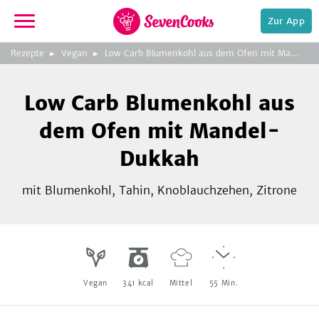
Zur App
zeigen
3
zur
Rezepte
Vegan
Low Carb Blumenkohl aus dem Ofen mit Mandel-Dukkah
Bild
Startseite
Foto:
Foto:
Foto:
SevenCooks
SevenCooks
SevenCooks
Bild
2
Low Carb Blumenkohl aus
zeigen
dem Ofen mit Mandel-
Dukkah
mit Blumenkohl, Tahin, Knoblauchzehen, Zitrone
e,
Vegan
341
kcal
Mittel
55
Min.