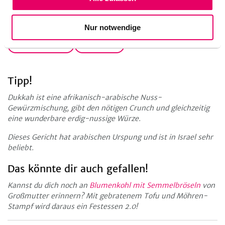
Küchengeräte
Nur notwendige
Backblech
Backofen
Backpapier
Blitzhacker
Pfanne
Tipp!
Dukkah ist eine afrikanisch-arabische Nuss-
Gewürzmischung, gibt den nötigen Crunch und gleichzeitig
eine wunderbare erdig-nussige Würze.
Dieses Gericht hat arabischen Urspung und ist in Israel sehr
beliebt.
Das könnte dir auch gefallen!
Kannst du dich noch an
Blumenkohl mit Semmelbröseln
von
Großmutter erinnern? Mit gebratenem Tofu und Möhren-
Stampf wird daraus ein Festessen 2.0!