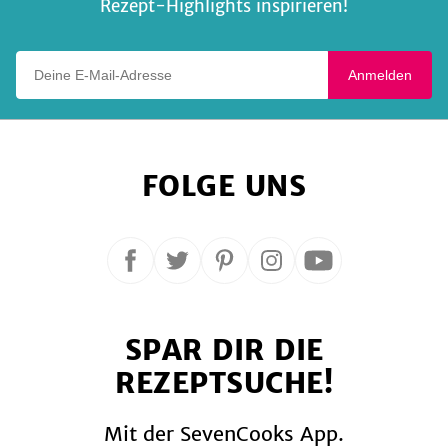
Rezept-Highlights inspirieren!
Deine E-Mail-Adresse
Anmelden
FOLGE UNS
Folge
Folge
Folge
Folge
Folge
uns
uns
uns
uns
uns
auf
auf
auf
auf
auf
SPAR DIR DIE
Facebook
Twitter
Pinterest
Instagram
YouTube
REZEPTSUCHE!
Mit der SevenCooks App.