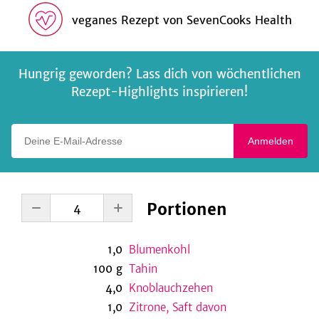
veganes Rezept
von
SevenCooks Health
Hungrig geworden? Lass dich von wöchentlichen
Rezept-Highlights inspirieren!
Deine E-Mail-Adresse
Anmelden
Portionen
1,0
Blumenkohl
100
g
Tahin
4,0
Knoblauchzehen
1,0
Zitrone, Saft davon