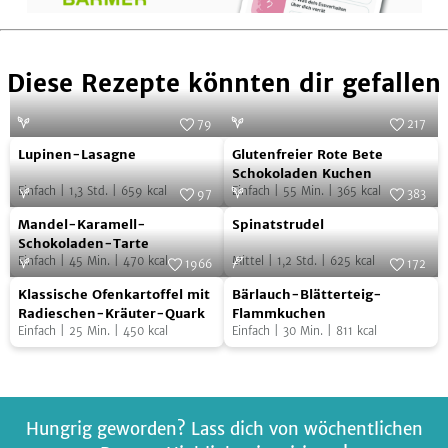
Diese Rezepte könnten dir gefallen
79
217
Lupinen-
Glutenfreier
Foto:
SevenCooks
Foto:
SevenCooks
Lupinen-Lasagne
Glutenfreier Rote Bete
Lasagne
Rote
Schokoladen Kuchen
Einfach
|
1,3
Std.
|
659
kcal
Einfach
|
55
Min.
|
365
kcal
Bete
97
383
Mandel-
Spinatstrudel
Foto:
SevenCooks
Schokoladen
Foto:
SevenCooks
Mandel-Karamell-
Spinatstrudel
Karamell-
Kuchen
Schokoladen-Tarte
Einfach
|
45
Min.
|
470
kcal
Mittel
|
1,2
Std.
|
625
kcal
Schokoladen-
1966
172
Klassische
Bärlauch-
Tarte
Foto:
SevenCooks
Foto:
SevenCooks
Klassische Ofenkartoffel mit
Bärlauch-Blätterteig-
Ofenkartoffel
Blätterteig-
Radieschen-Kräuter-Quark
Flammkuchen
Einfach
|
25
Min.
|
450
kcal
Einfach
|
30
Min.
|
811
kcal
mit
Flammkuchen
Radieschen-
Kräuter-
Quark
Hungrig geworden? Lass dich von wöchentlichen