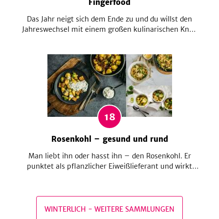
Fingerfood
Das Jahr neigt sich dem Ende zu und du willst den
Jahreswechsel mit einem großen kulinarischen Knall
zelebrieren? Wie wär's mit einem Buffet? Da ist für
jeden was dabei & mit Fingerfood nehmt die Party
ihren Lauf – wir wissen ja wie hungrig Tanzen macht!
Nie bist du leckerer ins neue Jahr gerutscht!
18
Rosenkohl – gesund und rund
Man liebt ihn oder hasst ihn – den Rosenkohl. Er
punktet als pflanzlicher Eiweißlieferant und wirkt
antioxidativ auf unser Immunsystem. Daher sollte er
gerade im Winter, wenn der Rosenkohl Saison hat,
bei uns auf den Tisch kommen. Lass dich jetzt von
unseren leckeren Rosenkohl Rezepten begeistern.
WINTERLICH
-
WEITERE SAMMLUNGEN