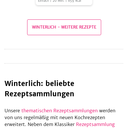
Einfach
|
20
Min.
|
659
kcal
Orangensaft
be
WINTERLICH
-
WEITERE REZEPTE
winterlich: beliebte
Rezeptsammlungen
Unsere
thematischen Rezeptsammlungen
werden
von uns regelmäßig mit neuen Kochrezepten
erweitert. Neben dem Klassiker
Rezeptsammlung