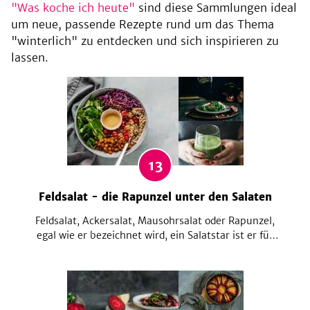
"Was koche ich heute"
sind diese Sammlungen ideal
um neue, passende Rezepte rund um das Thema
"winterlich" zu entdecken und sich inspirieren zu
lassen.
13
Feldsalat - die Rapunzel unter den Salaten
Feldsalat, Ackersalat, Mausohrsalat oder Rapunzel,
egal wie er bezeichnet wird, ein Salatstar ist er für
uns so oder so. Hier zeigen wir dir, wie du aus dem
gewöhnlichen Feldsalat ausgefallene Salatkreationen
zauberst. Und nicht nur als Salat, auch im Smoothie
und als Pesto lieben wir ihn!