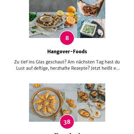
Rezepte, dass selbst eingefleischte Burger- und
Chilifans auf nichts verzichten müssen! Probier´s aus!
8
Hangover-Foods
Zu tief ins Glas geschaut? Am nächsten Tag hast du
Lust auf deftige, herzhafte Rezepte? Jetzt heißt es
Nährstoff-Speicher wieder auffüllen. Alles viel zu
kompliziert? Du bist froh, dass du überhaupt den
Weg in die Küche gefunden hast? Wir haben die
richtigen Rezepte um schnell wieder fit zu werden!
38