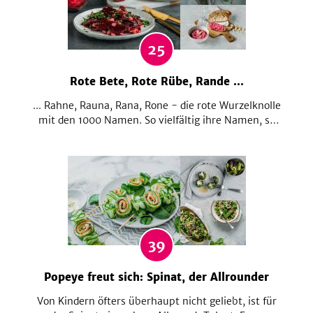
25
Rote Bete, Rote Rübe, Rande ...
... Rahne, Rauna, Rana, Rone - die rote Wurzelknolle
mit den 1000 Namen. So vielfältig ihre Namen, so
vielfältig ist sie auch in der Küche einsetzbar. Ob
herzhaft oder süß, sie verleiht jedem Gericht ein
wunderschönes Rot. Hol dir eine Extraportion Farbe
für deinen Teller mit diesen Rezepten!
39
Popeye freut sich: Spinat, der Allrounder
Von Kindern öfters überhaupt nicht geliebt, ist für