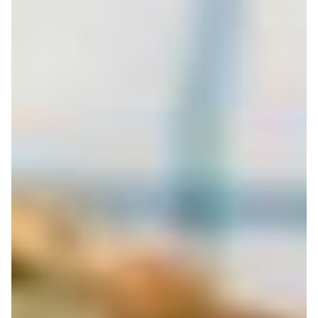
Gesunde
Kochideen
für
Feinschmecker