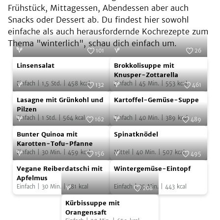
Frühstück, Mittagessen, Abendessen aber auch
Snacks oder Dessert ab. Du findest hier sowohl
einfache als auch herausfordernde Kochrezepte zum
Thema "winterlich", schau dich einfach um.
101
26
Linsensalat
Brokkolisuppe
Foto:
iStock.com/Gitanna
Foto:
Zott - Die Genuss-Molkerei
Linsensalat
Brokkolisuppe mit
mit
Knusper-Zottarella
Einfach
|
1,5
Std.
|
458
kcal
Einfach
|
45
Min.
|
553
kcal
Knusper-
132
461
Lasagne
Kartoffel-
Foto:
Simon Wheeler
Zottarella
Foto:
SevenCooks
Lasagne mit Grünkohl und
Kartoffel-Gemüse-Suppe
mit
Gemüse-
Pilzen
Einfach
|
1
Std.
|
564
kcal
Einfach
|
40
Min.
|
389
kcal
Grünkohl
Suppe
162
489
Bunter
Spinatknödel
und
Foto:
SevenCooks
Foto:
SevenCooks
Bunter Quinoa mit
Spinatknödel
Quinoa
Pilzen
Karotten-Tofu-Pfanne
Einfach
|
30
Min.
|
459
kcal
Mittel
|
40
Min.
|
507
kcal
mit
156
495
Vegane
Wintergemüse-
Karotten-
Foto:
SevenCooks
Foto:
SevenCooks
Vegane Reiberdatschi mit
Wintergemüse-Eintopf
Reiberdatschi
Eintopf
Tofu-
Apfelmus
Einfach
|
30
Min.
|
381
kcal
Einfach
|
35
Min.
|
443
kcal
mit
208
Pfanne
Kürbissuppe
Apfelmus
Foto:
SevenCooks
Kürbissuppe mit
mit
Orangensaft