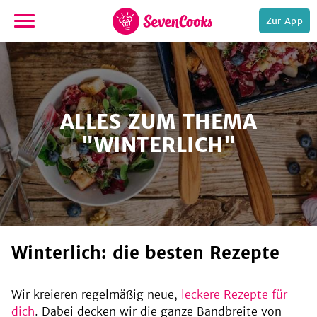
Zur App
zur
Startseite
ALLES ZUM THEMA
"WINTERLICH"
e,
winterlich: die besten Rezepte
Wir kreieren regelmäßig neue,
leckere Rezepte für
dich
. Dabei decken wir die ganze Bandbreite von