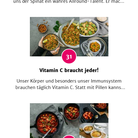
uns der Spinat ein wahres Allround-Talent. Er macht
jedes Gericht zu einem Highlight: ob als Spinat-Pasta
oder roh im Smoothie, ob als Topping oder herzhaft
verarbeitet als Puffer. Wir lieben die grünen Blätter!
31
Vitamin C braucht jeder!
Unser Körper und besonders unser Immunsystem
brauchen täglich Vitamin C. Statt mit Pillen kannst
du durch eine ausgewogene Ernährung auch deinen
Vitamin-C-Speicher auffüllen. Hier findest du tolle
Rezeptideen mit Lebensmitteln, welche besonders
viel Vitamin C enthalten.