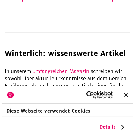
winterlich: wissenswerte Artikel
In unserem
umfangreichen Magazin
schreiben wir
sowohl über aktuelle Erkenntnisse aus dem Bereich
Ernährung als auch ganz pragmatisch Tipps für die
Küche. Unsere Autoren, z. B.
SarahCooks
,
SimonCooks
oder
Beke Enderstein
, schreiben Artikel
wie diese rund ums Thema "winterlich".
Diese Webseite verwendet Cookies
Details