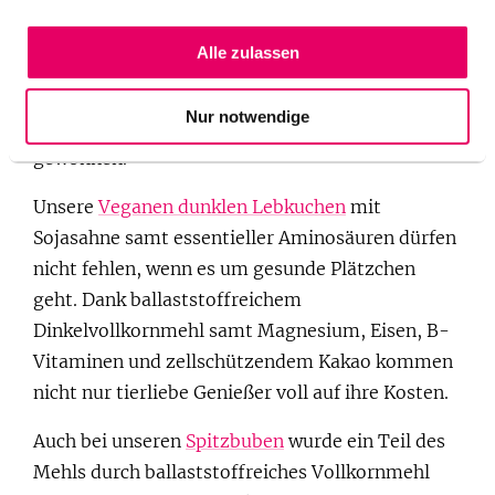
und auch sonst selten Vollkornprodukte
gegessen hast,
steigere den Anteil an Vollkorn
Alle zulassen
Schritt für Schritt
und achte auf gründliches
Kauen. Dann kann sich dein Verdauungssystem
Nur notwendige
langsam an den höheren Ballaststoffgehalt
gewöhnen.
Unsere
Veganen dunklen Lebkuchen
mit
Sojasahne samt essentieller Aminosäuren dürfen
nicht fehlen, wenn es um gesunde Plätzchen
geht. Dank ballaststoffreichem
Dinkelvollkornmehl samt Magnesium, Eisen, B-
Vitaminen und zellschützendem Kakao kommen
nicht nur tierliebe Genießer voll auf ihre Kosten.
Auch bei unseren
Spitzbuben
wurde ein Teil des
Mehls durch ballaststoffreiches Vollkornmehl