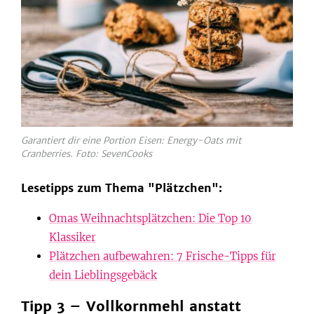
Garantiert dir eine Portion Eisen: Energy-Oats mit
Cranberries. Foto: SevenCooks
Lesetipps zum Thema "Plätzchen":
Omas Weihnachtsplätzchen: Die Top 10
Klassiker
Plätzchen aufbewahren: 7 Frische-Tipps für
dein Lieblingsgebäck
Tipp 3 – Vollkornmehl anstatt