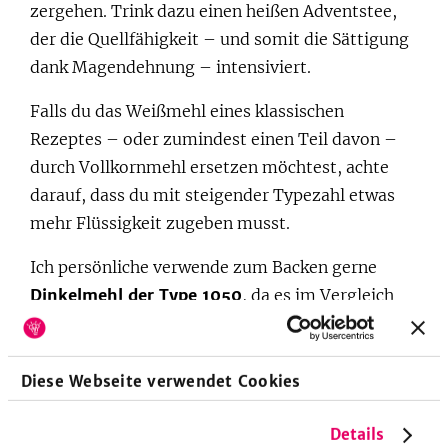
zergehen. Trink dazu einen heißen Adventstee,
der die Quellfähigkeit – und somit die Sättigung
dank Magendehnung – intensiviert.
Falls du das Weißmehl eines klassischen
Rezeptes – oder zumindest einen Teil davon –
durch Vollkornmehl ersetzen möchtest, achte
darauf, dass du mit steigender Typezahl etwas
mehr Flüssigkeit zugeben musst.
Ich persönliche verwende zum Backen gerne
Dinkelmehl der Type 1050
, da es im Vergleich
mit Weizenvollkornmehl – trotz hohem Gehalt
an Ballast- und Mikronährstoffen – für ein
helleres, zarteres Backergebnis sorgt.
Diese Webseite verwendet Cookies
Falls du bisher mit Weizenmehl gebacken hast
Details