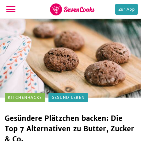
Zur App
zur
Startseite
e,
KITCHENHACKS
GESUND LEBEN
Gesündere Plätzchen backen: Die
Top 7 Alternativen zu Butter, Zucker
& Co.