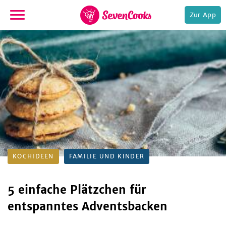
Zur App
zur
Startseite
e,
KOCHIDEEN
FAMILIE UND KINDER
5 einfache Plätzchen für
entspanntes Adventsbacken