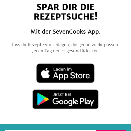
SPAR DIR DIE
Facebook
Twitter
Pinterest
Instagram
YouTube
REZEPTSUCHE!
Mit der SevenCooks App.
Lass dir Rezepte vorschlagen, die genau zu dir passen.
Jeden Tag neu – gesund & lecker.
Laden
im
App
Store
Jetzt
bei
Google
Play