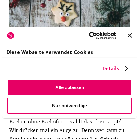
Diese Webseite verwendet Cookies
Details
Der Renner für Familien:
Butterplätzchen
. Die Kinder können
sich mit Zuckerguss und Deko-Perlen austoben und lecker ist
es noch dazu.
Foto: SevenCooks
Alle zulassen
Ohne Ei und ohne ausstechen:
Nur notwendige
Rumkugeln
Backen ohne Backofen – zählt das überhaupt?
Wir drücken mal ein Auge zu. Denn wer kann zu
Rumkugeln schon „nein“ sagen? Tatsächlich