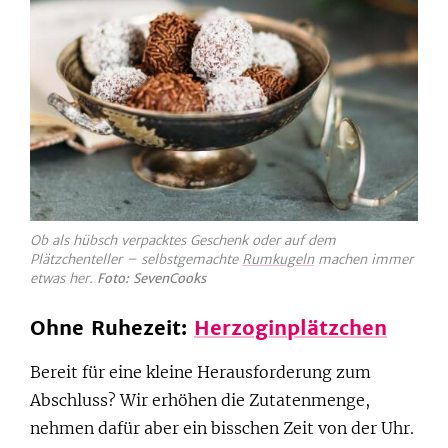
Ob als hübsch verpacktes Geschenk oder auf dem
Plätzchenteller – selbstgemachte
Rumkugeln
machen immer
etwas her.
Foto: SevenCooks
Ohne Ruhezeit:
Herzoginplätzchen
Bereit für eine kleine Herausforderung zum
Abschluss? Wir erhöhen die Zutatenmenge,
nehmen dafür aber ein bisschen Zeit von der Uhr.