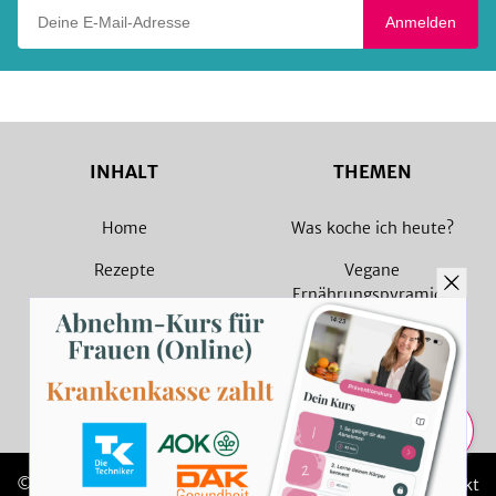
Deine E-Mail-Adresse
Anmelden
INHALT
THEMEN
Home
Was koche ich heute?
Rezepte
Vegane
Ernährungspyramide
Magazin
Vegane Rezepte
Sammlungen
Vegetarische Rezepte
Rezept Suche
Teilen
© 2026 SevenCooks
Impressum
Kontakt