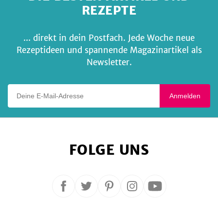
REZEPTE
... direkt in dein Postfach. Jede Woche neue
Rezeptideen und spannende Magazinartikel als
Newsletter.
Deine E-Mail-Adresse
Anmelden
FOLGE UNS
Folge
Folge
Folge
Folge
Folge
uns
uns
uns
uns
uns
auf
auf
auf
auf
auf