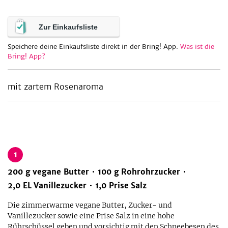
Zur Einkaufsliste
be
Speichere deine Einkaufsliste direkt in der Bring! App.
Was ist die
Bring! App?
mit zartem Rosenaroma
1
200
g
vegane Butter
100
g
Rohrohrzucker
2,0
EL
Vanillezucker
1,0
Prise
Salz
Die zimmerwarme vegane Butter, Zucker- und
Vanillezucker sowie eine Prise Salz in eine hohe
Rührschüssel geben und vorsichtig mit den Schneebesen des