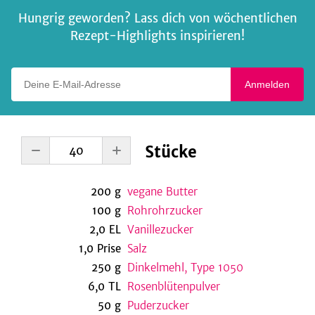
Hungrig geworden? Lass dich von wöchentlichen
Rezept-Highlights inspirieren!
Deine E-Mail-Adresse
Anmelden
Stücke
200
g
vegane Butter
100
g
Rohrohrzucker
2,0
EL
Vanillezucker
1,0
Prise
Salz
250
g
Dinkelmehl, Type 1050
6,0
TL
Rosenblütenpulver
50
g
Puderzucker