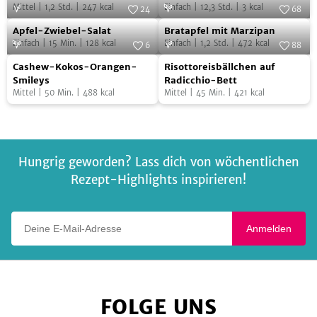
Wohlfühl-
Mittel
|
1,2
Std.
|
247
kcal
Einfach
|
12,3
Std.
|
3
kcal
24
68
Salz
Apfel-
Bratapfel
Foto:
Haarala Hamilton Photography
Foto:
SevenCooks
Apfel-Zwiebel-Salat
Bratapfel mit Marzipan
Zwiebel-
mit
Einfach
|
15
Min.
|
128
kcal
Einfach
|
1,2
Std.
|
472
kcal
6
88
Salat
Marzipan
Cashew-
Risottoreisbällchen
Foto:
Sophia Hoffmann
Foto:
SevenCooks
Cashew-Kokos-Orangen-
Risottoreisbällchen auf
Kokos-
auf
Smileys
Radicchio-Bett
Mittel
|
50
Min.
|
488
kcal
Mittel
|
45
Min.
|
421
kcal
Orangen-
Radicchio-
Smileys
Bett
Hungrig geworden? Lass dich von wöchentlichen
Rezept-Highlights inspirieren!
Deine E-Mail-Adresse
Anmelden
FOLGE UNS