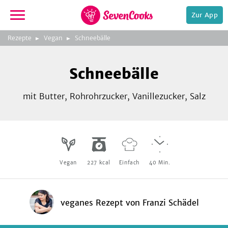
Zur App
zur
Foto:
Franzi Schädel / KOSMOS
Rezepte
Vegan
Schneebälle
Startseite
Verlag
Schneebälle
mit Butter, Rohrohrzucker, Vanillezucker, Salz
e,
Vegan
227
kcal
Einfach
40
Min.
veganes Rezept
von
Franzi Schädel