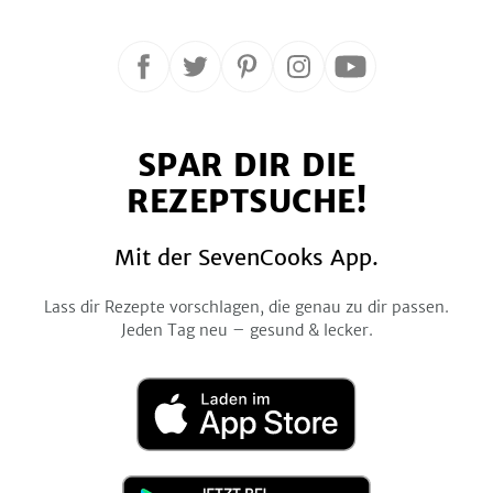
Folge
Folge
Folge
Folge
Folge
uns
uns
uns
uns
uns
auf
auf
auf
auf
auf
SPAR DIR DIE
Facebook
Twitter
Pinterest
Instagram
YouTube
REZEPTSUCHE!
Mit der SevenCooks App.
Lass dir Rezepte vorschlagen, die genau zu dir passen.
Jeden Tag neu – gesund & lecker.
Laden
im
App
Store
Jetzt