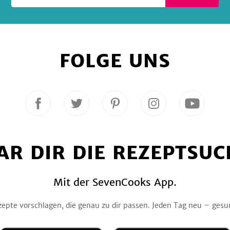
FOLGE UNS
Folge
Folge
Folge
Folge
Folge
uns
uns
uns
uns
uns
auf
auf
auf
auf
auf
Facebook
Twitter
Pinterest
Instagram
YouTube
AR DIR DIE REZEPTSUC
Mit der SevenCooks App.
zepte vorschlagen, die genau zu dir passen. Jeden Tag neu – gesu