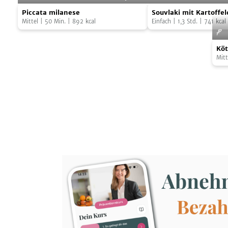
Piccata
Souvlaki
Hühnchen
Hühnchen
Foto:
SevenCooks
Piccata milanese
Souvlaki mit Kartoffe
milanese
mit
Mittel
|
50
Min.
|
892
kcal
Zaziki
Einfach
|
1,3
Std.
|
741
kcal
Kartoffelchips
Kött
und
Köt
mit
Zaziki
Pet
Mitt
Pre
Pete
und
Pre