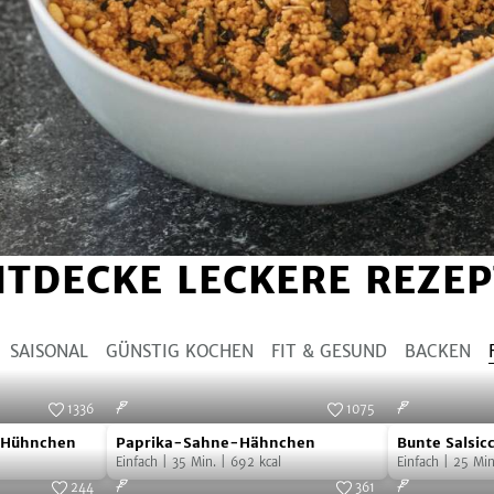
NTDECKE LECKERE REZEP
SAISONAL
GÜNSTIG KOCHEN
FIT & GESUND
BACKEN
1336
1075
Paprika-
Bunte
Foto:
SevenCooks
Foto:
SevenCooks
s Hühnchen
Paprika-Sahne-Hähnchen
Bunte Salsic
Sahne-
Salsiccia-
Einfach
|
35
Min.
|
692
kcal
Einfach
|
25
Min
Hähnchen
Pasta
244
361