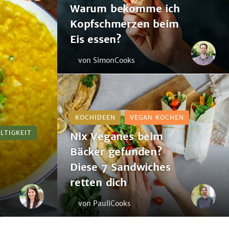
Warum bekomme ich
essen?
Kopfschmerzen beim
Eis essen?
von SimonCooks
Nix
Veganes
beim
Bäcker
KOCHIDEEN
VEGAN KOCHEN
gefunden?
LTIGKEIT
Nix Veganes beim
Diese
Bäcker gefunden?
7
Sandwiches
Diese 7 Sandwiches
retten
retten dich
dich
von PauliCooks