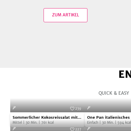
ZUM ARTIKEL
E
QUICK & EASY
239
Sommerlicher
One
Foto:
SevenCooks
Sommerlicher Kokosreissalat mit
One Pan italienische
Kokosreissalat
Pan
Hühnchen
Mittel
|
30
Min.
|
761
kcal
Einfach
|
30
Min.
|
594
kcal
mit
italienisches
227