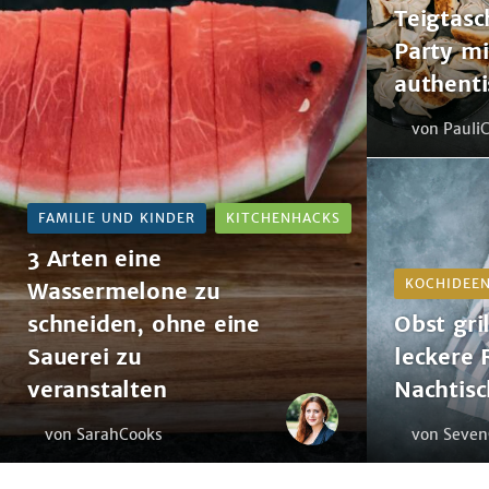
Teigtasc
ohne
diesen
eine
authentischen
Party mi
Sauerei
Gyozas
authent
zu
veranstalten
von Pauli
Obst
grillen:
FAMILIE UND KINDER
KITCHENHACKS
Tipps
&
3 Arten eine
leckere
KOCHIDEE
Wassermelone zu
Rezepte
schneiden, ohne eine
Obst gri
für
Sauerei zu
Nachtisch
leckere 
vom
veranstalten
Nachtis
Rost
von SarahCooks
von Seven