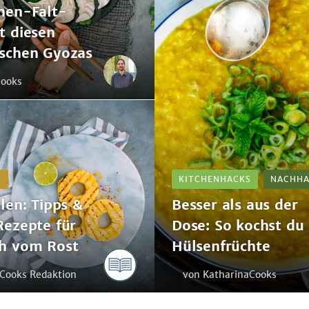
hen-Falt-
kochst
t diesen
du
Hülsenfrüchte
ischen Gyozas
Cooks
N
KITCHENHACKS
NACHHA
llen: Tipps &
Besser als aus der
Rezepte für
Dose: So kochst du
ch vom Rost
Hülsenfrüchte
Cooks Redaktion
von KatharinaCooks