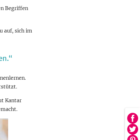
n Begriffen
u auf, sich im
en.
nnenlernen.
stützt.
ut Kantar
emacht.
Au
Fa
Au
tei
Twi