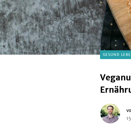
GESUND LEB
Veganu
Ernähr
v
15