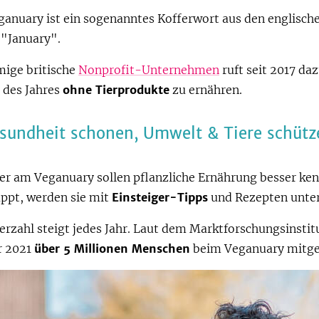
anuary ist ein sogenanntes Kofferwort aus den englische
"January".
mige britische
Nonprofit-Unternehmen
ruft seit 2017 daz
 des Jahres
ohne Tierprodukte
zu ernähren.
sundheit schonen, Umwelt & Tiere schütz
er am Veganuary sollen pflanzliche Ernährung besser ke
appt, werden sie mit
Einsteiger-Tipps
und Rezepten unter
rzahl steigt jedes Jahr. Laut dem Marktforschungsinstit
r 2021
über 5 Millionen Menschen
beim Veganuary mitg