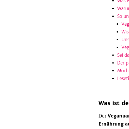
Was i
Warum
So un
Veg
Wis
Uns
Veg
Sei da
Der p
Möcht
Leset
Was ist d
Der
Veganua
Ernährung a