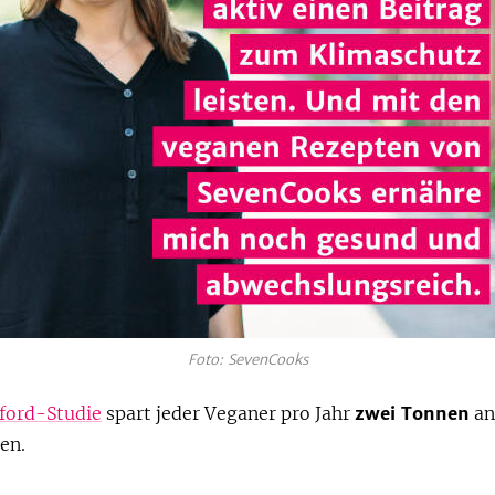
Foto: SevenCooks
ford-Studie
spart jeder Veganer pro Jahr
zwei Tonnen
an
en.