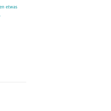
ren etwas
,