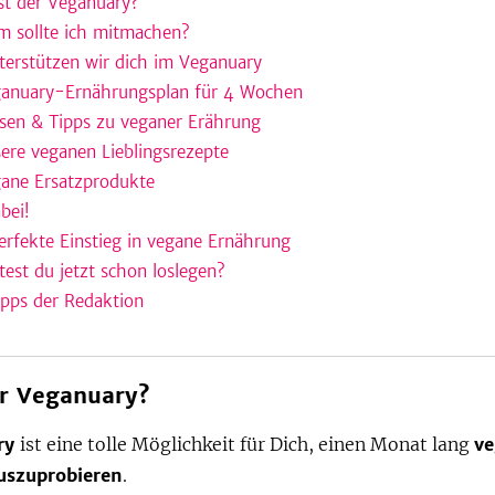
st der Veganuary?
 sollte ich mitmachen?
terstützen wir dich im Veganuary
anuary-Ernährungsplan für 4 Wochen
sen & Tipps zu veganer Erährung
ere veganen Lieblingsrezepte
ane Ersatzprodukte
bei!
erfekte Einstieg in vegane Ernährung
est du jetzt schon loslegen?
ipps der Redaktion
er Veganuary?
ry
ist eine tolle Möglichkeit für Dich, einen Monat lang
v
uszuprobieren
.