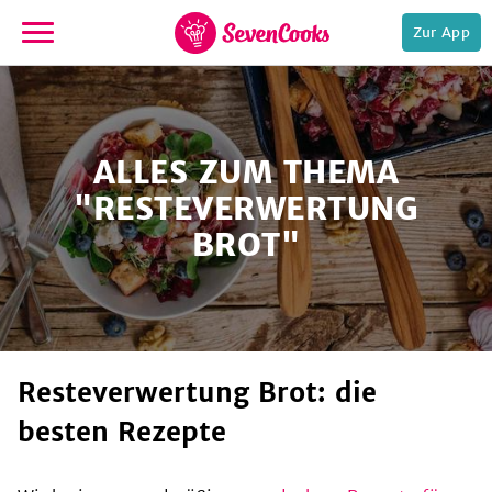
Zur App
zur
Startseite
ALLES ZUM THEMA
"RESTEVERWERTUNG
BROT"
e,
Resteverwertung Brot: die
besten Rezepte