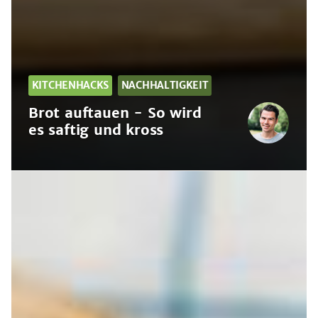
KITCHENHACKS
NACHHALTIGKEIT
Brot auftauen - So wird
es saftig und kross
Brot
auftauen
-
So
wird
es
saftig
und
kross