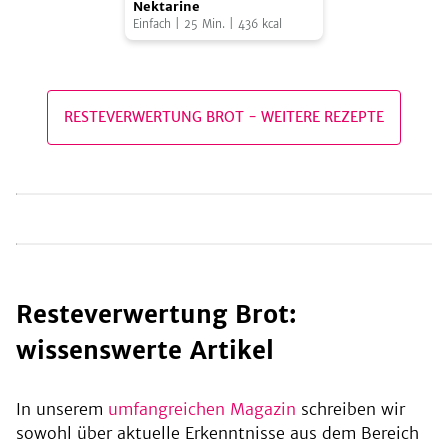
mit
Nektarine
Einfach
|
25
Min.
|
436
kcal
gegrillter
Nektarine
be
RESTEVERWERTUNG BROT
-
WEITERE REZEPTE
Resteverwertung Brot:
wissenswerte Artikel
In unserem
umfangreichen Magazin
schreiben wir
sowohl über aktuelle Erkenntnisse aus dem Bereich