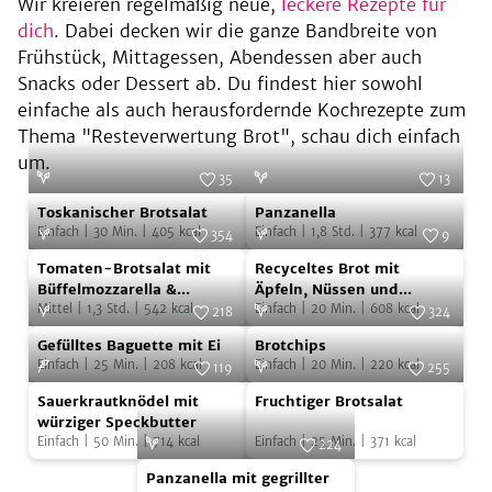
Wir kreieren regelmäßig neue,
leckere Rezepte für
dich
. Dabei decken wir die ganze Bandbreite von
Frühstück, Mittagessen, Abendessen aber auch
Snacks oder Dessert ab. Du findest hier sowohl
einfache als auch herausfordernde Kochrezepte zum
Thema "Resteverwertung Brot", schau dich einfach
um.
35
13
Toskanischer
Panzanella
Foto:
Joerg Lehmann
Foto:
Peter Cassidy
Toskanischer Brotsalat
Panzanella
Brotsalat
Einfach
|
30
Min.
|
405
kcal
Einfach
|
1,8
Std.
|
377
kcal
354
9
Tomaten-
Recyceltes
Foto:
SevenCooks
Foto:
Kunstmann Verlag
Tomaten-Brotsalat mit
Recyceltes Brot mit
Brotsalat
Brot
Büffelmozzarella &
Äpfeln, Nüssen und
gegrillter Paprika
Mittel
|
1,3
Std.
|
542
kcal
Ingwersauce
Einfach
|
20
Min.
|
608
kcal
mit
mit
218
324
Gefülltes
Brotchips
Büffelmozzarella
Foto:
SevenCooks
Äpfeln,
Foto:
SevenCooks
Gefülltes Baguette mit Ei
Brotchips
Baguette
&
Nüssen
Einfach
|
25
Min.
|
208
kcal
Einfach
|
20
Min.
|
220
kcal
119
255
mit
gegrillter
und
Sauerkrautknödel
Fruchtiger
Foto:
SevenCooks
Foto:
SevenCooks
Sauerkrautknödel mit
Fruchtiger Brotsalat
Ei
Paprika
Ingwersauce
mit
Brotsalat
würziger Speckbutter
Einfach
|
50
Min.
|
714
kcal
Einfach
|
25
Min.
|
371
kcal
würziger
224
Panzanella
Speckbutter
Foto:
SevenCooks
Panzanella mit gegrillter