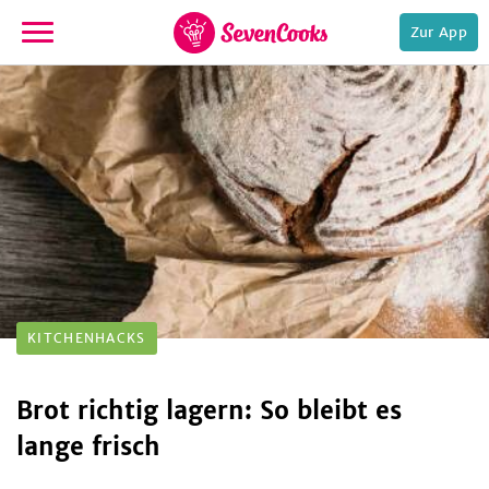
Zur App
zur
Startseite
e,
KITCHENHACKS
Brot richtig lagern: So bleibt es
lange frisch