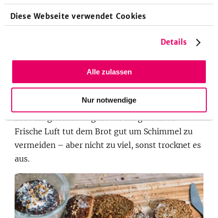
locker 4 Tage frisch. Besonders lange bindet
Diese Webseite verwendet Cookies
Roggenbrot die Feuchtigkeit: Es bleibt bis zu 9
Tagen saftig.
Details
Selbstgebackenes Brot richtig lagern
Alle zulassen
Du solltest auf jeden Fall darauf achten, das Brot
auskühlen zu lassen, bevor du es in ein Behältnis
Nur notwendige
gibst. Ansonsten gelten für selbstgebackenes
Brot die gleichen Regeln wie für gekauftes.
Frische Luft tut dem Brot gut um Schimmel zu
vermeiden – aber nicht zu viel, sonst trocknet es
aus.