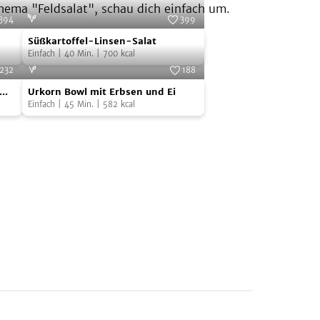
hema "Feldsalat", schau dich einfach um.
394
399
Süßkartoffel-
Cooks
Foto:
SevenCooks
Süßkartoffel-Linsen-Salat
Linsen-
Einfach
|
40
Min.
|
700
kcal
Salat
232
188
Urkorn
Cooks
Foto:
SevenCooks
Urkorn Bowl mit Erbsen und Ei
Bowl
sto
Einfach
|
45
Min.
|
582
kcal
mit
Erbsen
und
Ei