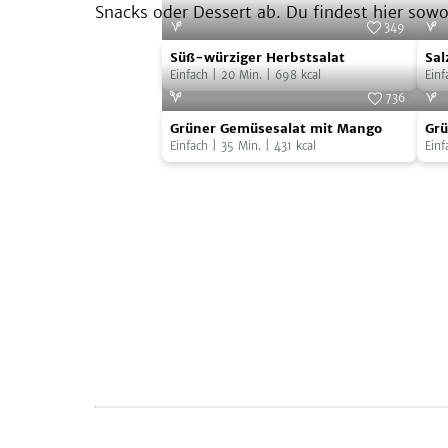
Snacks oder Dessert ab. Du findest hier sow
349
Süß-
Salz
Foto:
SevenCooks
Süß-würziger Herbstsalat
Sal
würziger
mit
Einfach
|
20
Min.
|
698
kcal
Einf
Herbstsalat
Fel
736
Grüner
Grü
Foto:
SevenCooks
Grüner Gemüsesalat mit Mango
Grü
Gemüsesalat
Pet
Einfach
|
35
Min.
|
431
kcal
Einf
mit
Mango