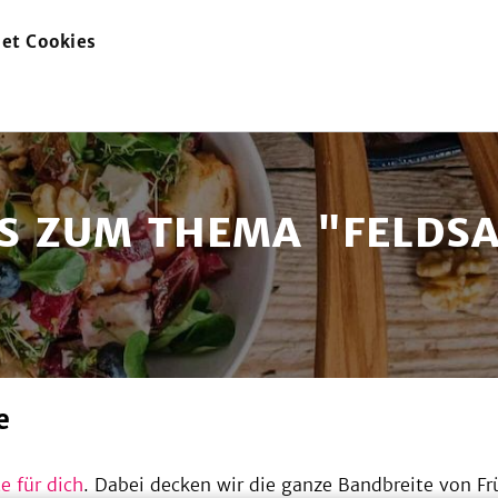
et Cookies
zur
Startseite
S ZUM THEMA "FELDS
e
e für dich
. Dabei decken wir die ganze Bandbreite von F