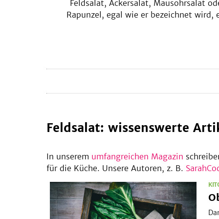
Feldsalat, Ackersalat, Mausohrsalat od
Rapunzel, egal wie er bezeichnet wird, 
Salatstar ist er für uns so oder so. Hie
zeigen wir dir, wie du aus dem gewöhnli
Feldsalat ausgefallene Salatkreatione
zauberst. Und nicht nur als Salat, auch
Smoothie und als Pesto lieben wir ihn
Feldsalat: wissenswerte Arti
In unserem
umfangreichen Magazin
schreibe
für die Küche. Unsere Autoren, z. B.
SarahCo
KI
Obst
Ob
und
Gemüse
Dam