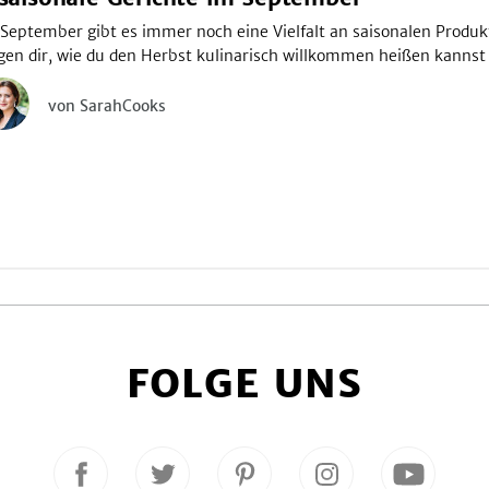
September gibt es immer noch eine Vielfalt an saisonalen Produkte
gen dir, wie du den Herbst kulinarisch willkommen heißen kannst
von SarahCooks
FOLGE UNS
Folge
Folge
Folge
Folge
Folge