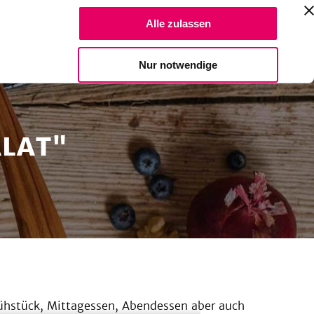
Suche Reze
Alle zulassen
Spendiere einen Kaffee
Nur notwendige
ALAT"
rühstück, Mittagessen, Abendessen aber auch