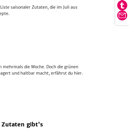
tei
Pin
iste saisonaler Zutaten, die im Juli aus
Au
tei
epte.
Tu
E-
tei
Ma
hen mehrmals die Woche. Doch die grünen
lagert und haltbar macht, erfährst du hier.
Zutaten gibt's