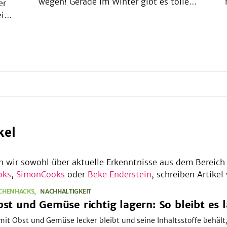
wegen! Gerade im Winter gibt es tolle
er
saisonale Alternativen zu den
ve
ein
Salatklassikern. Sie versorgen dich mit
b
r
richtig vielen Vitaminen und Nährstoffen. So
chen
bist du perfekt gerüstet für die
zu
n
Erkältungszeit!
 im
!
kel
n wir sowohl über aktuelle Erkenntnisse aus dem Bereich
oks
,
SimonCooks
oder
Beke Enderstein
, schreiben Artike
TCHENHACKS
NACHHALTIGKEIT
st und Gemüse richtig lagern: So bleibt es l
it Obst und Gemüse lecker bleibt und seine Inhaltsstoffe behält, 