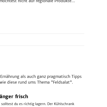
möchtest nicht auf regionale Produkte
rzichten? Dann kann dir diese Sammlung
estimmt einige Tipps geben, was du mit
den heimischen Gemüsesorten alles
bereiten kannst. Rosenkohl, Rüben und
Co. haben jetzt nämlich ihren Einsatz!
 Ernährung als auch ganz pragmatisch Tipps
l wie diese rund ums Thema "Feldsalat".
änger frisch
solltest du es richtig lagern. Der Kühlschrank