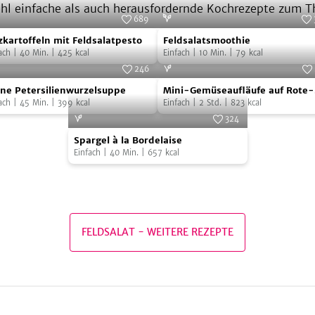
ohl einfache als auch herausfordernde Kochrezepte zum T
689
kartoffeln
Feldsalatsmoothie
Foto:
SevenCooks
Foto:
Seven
zkartoffeln mit Feldsalatpesto
Feldsalatsmoothie
ach
|
40
Min.
|
425
kcal
Einfach
|
10
Min.
|
79
kcal
dsalatpesto
246
ne
Mini-
Foto:
SevenCooks
Foto:
Seven
ne Petersilienwurzelsuppe
Mini-Gemüseaufläufe auf Rote-
ersilienwurzelsuppe
Gemüseaufläufe
ach
|
45
Min.
|
399
kcal
Bete-Carpaccio mit Feldsalatpe
Einfach
|
2
Std.
|
823
kcal
auf
324
Spargel
Rote-
Foto:
SevenCooks
Spargel à la Bordelaise
à
Bete-
Einfach
|
40
Min.
|
657
kcal
la
Carpaccio
Bordelaise
mit
Feldsalatpesto
FELDSALAT
-
WEITERE REZEPTE