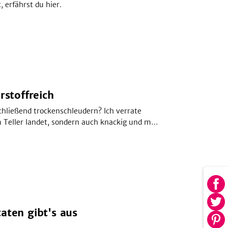
 erfährst du hier.
rstoffreich
chließend trockenschleudern? Ich verrate
m Teller landet, sondern auch knackig und mit
Au
Fa
Au
aten gibt's aus
tei
Twi
Au