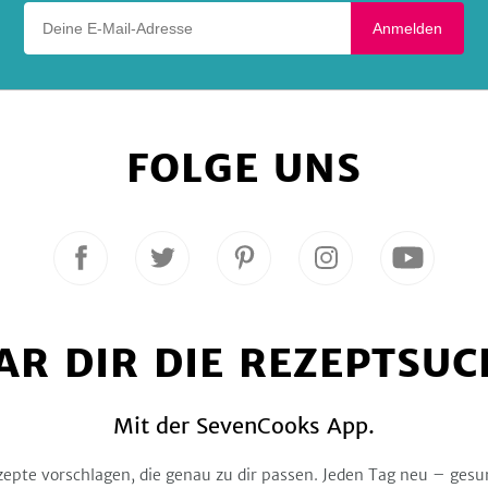
Deine E-Mail-Adresse
Anmelden
FOLGE UNS
Folge
Folge
Folge
Folge
Folge
uns
uns
uns
uns
uns
auf
auf
auf
auf
auf
Facebook
Twitter
Pinterest
Instagram
YouTube
AR DIR DIE REZEPTSUC
Mit der SevenCooks App.
zepte vorschlagen, die genau zu dir passen. Jeden Tag neu – gesu