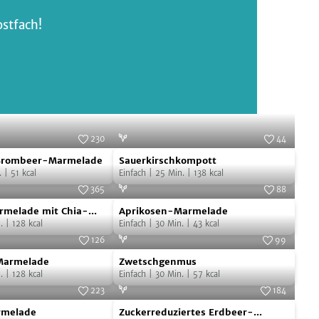
ostfach!
230
44
Sauerkirschkompott
Foto:
SevenCooks
Foto:
SevenCooks
 Brombeer-Marmelade
Sauerkirschkompott
.
|
51
kcal
Einfach
|
25
Min.
|
138
kcal
365
88
Aprikosen-
Foto:
SevenCooks
Foto:
SevenCooks
melade mit Chia-
Aprikosen-Marmelade
Marmelade
.
|
128
kcal
Einfach
|
30
Min.
|
43
kcal
126
99
Zwetschgenmus
Foto:
SevenCooks
Foto:
SevenCooks
Marmelade
Zwetschgenmus
.
|
128
kcal
Einfach
|
30
Min.
|
57
kcal
223
184
Zuckerreduziertes
Foto:
SevenCooks
Foto:
SevenCooks
rmelade
Zuckerreduziertes Erdbeer-