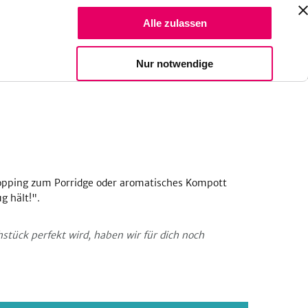
Suche Reze
Alle zulassen
Spendiere einen Kaffee
Nur notwendige
Topping zum Porridge oder aromatisches Kompott
g hält!".
hstück perfekt wird, haben wir für dich noch