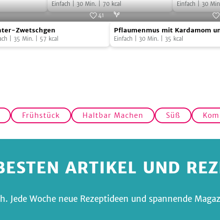
Marmelade
Einfach
|
30
Min.
|
70
kcal
Einfach
|
30
Min
41
ter-
Pflaumenmus
Foto:
SevenCooks
Foto:
Seven
nter-Zwetschgen
Pflaumenmus mit Kardamom u
tschgen
mit
ach
|
35
Min.
|
57
kcal
Schokolade
Einfach
|
30
Min.
|
35
kcal
Kardamom
und
Schokolade
Frühstück
Haltbar Machen
Süß
Kom
BESTEN ARTIKEL UND RE
fach. Jede Woche neue Rezeptideen und spannende Magazi