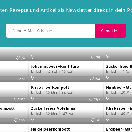
ten Rezepte und Artikel als Newsletter direkt in dein P
Deine E-Mail-Adresse
Anmelden
92
75
Johannisbeer-
Zuckerfreie
Foto:
SevenCooks
Foto:
SevenCooks
Johannisbeer-Konfitüre
Zuckerfreie
Konfitüre
Brombeer-
Einfach
|
1,4
Std.
|
56
kcal
Einfach
|
15
Min
Marmelade
31
164
Rhabarberkompott
Himbeer-
Foto:
SevenCooks
Foto:
SevenCooks
Rhabarberkompott
Himbeer-Mar
Marmelade
Einfach
|
30
Min.
|
84
kcal
Samen
Einfach
|
45
Min
mit
107
257
Zuckerfreies
Rhabarber-
Chia-
Foto:
SevenCooks
Foto:
SevenCooks
kompott
Zuckerfreies Apfelmus
Rhabarber-
Apfelmus
Marmelade
Samen
Einfach
|
30
Min.
|
147
kcal
Einfach
|
40
Min
109
70
t
Heidelbeerkompott
Erdbeer-
Foto:
SevenCooks
Foto:
SevenCooks
Heidelbeerkompott
Erdbeer-Ma