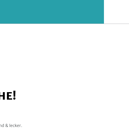
HE!
nd & lecker.