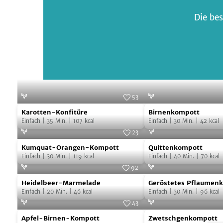
Die bes
53
Karotten-
Birnenkompott
Foto:
SevenCooks
Karotten-Konfitüre
Birnenkompott
Konfitüre
Einfach
|
35
Min.
|
107
kcal
Einfach
|
30
Min.
|
42
kcal
23
Kumquat-
Quittenkompott
Foto:
SevenCooks
Kumquat-Orangen-Kompott
Quittenkompott
Orangen-
Einfach
|
30
Min.
|
119
kcal
Einfach
|
40
Min.
|
70
kcal
Kompott
92
Heidelbeer-
Geröstetes
Foto:
SevenCooks
Heidelbeer-Marmelade
Geröstetes Pflaumen
Marmelade
Pflaumenkompott
Einfach
|
20
Min.
|
46
kcal
Einfach
|
30
Min.
|
96
kcal
43
Apfel-
Zwetschgenkompot
Foto:
SevenCooks
Apfel-Birnen-Kompott
Zwetschgenkompott