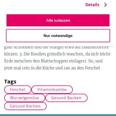
Details
frisch und die Schnittstellen nicht angetrocknet sein.
Wie genau man den Fenchel jedoch zubereiten kann,
wissen nur wenige. Hier eine kurz und knackige Version
Alle zulassen
der Zubereitung: 1. Das zarte Kraut nicht wegwerfen,
sondern fein gehackt über das fertige Gericht streuen. 2.
Nur notwendige
Die äußere Blattschuppe entfernen, den Wurzelansatz
glatt schneiden und die Stängel etwa auf Daumenbreite
kürzen. 3. Die Knollen gründlich waschen, da sich leicht
Erde zwischen den Blattschuppen einlagert. So, und
jetzt mal rein in die Küche und ran an den Fenchel.
Tags
Fenchel
Vitaminbombe
Wurzelgemüse
Gesund Backen
Gesund Kochen