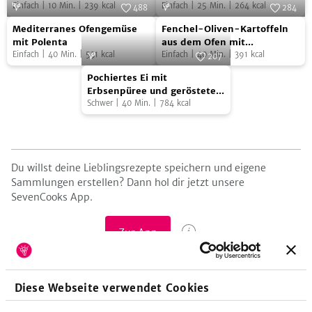
Einfach
|
10
Min.
|
239
kcal
Einfach
|
25
Min.
|
264
kcal
Gemüsebrühe
Spinat
488
284
geröstetem
und
Mediterranes
Fenchel-
mit
Foto:
SevenCooks
und
Foto:
SevenCooks
Brot
Zucchini
Mediterranes Ofengemüse
Fenchel-Oliven-Kartoffeln
Ofengemüse
Oliven-
Einlage
Cranberries
mit Polenta
aus dem Ofen mit
Einfach
|
40
Min.
|
531
kcal
Zitronendip
Einfach
|
40
Min.
|
391
kcal
mit
Kartoffeln
207
Pochiertes
Polenta
aus
Foto:
SevenCooks
Pochiertes Ei mit
Ei
dem
Erbsenpüree und geröstetem
Brot
Schwer
|
40
Min.
|
784
kcal
mit
Ofen
Erbsenpüree
mit
und
Zitronendip
geröstetem
Du willst deine Lieblingsrezepte speichern und eigene
Brot
Sammlungen erstellen? Dann hol dir jetzt unsere
SevenCooks App.
Zur App
Wissenshunger!
Diese Webseite verwendet Cookies
Ein frischer Fenchel sollte leuchtend grün, die Blätter