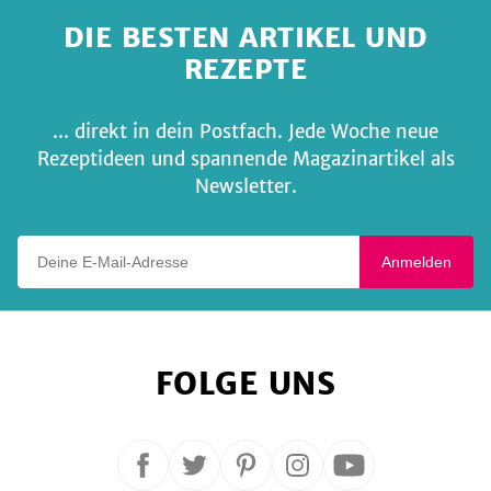
DIE BESTEN ARTIKEL UND
REZEPTE
... direkt in dein Postfach. Jede Woche neue
Rezeptideen und spannende Magazinartikel als
Newsletter.
Deine E-Mail-Adresse
Anmelden
FOLGE UNS
Folge
Folge
Folge
Folge
Folge