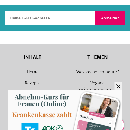
Deine E-Mail-Adresse
Anmelden
INHALT
THEMEN
Home
Was koche ich heute?
Rezepte
Vegane
Ernährungspyramide
Magazin
Vegane Rezepte
Sammlungen
Vegetarische Rezepte
Rezept Suche
Teilen
Teilen