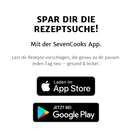
uns
uns
uns
uns
uns
auf
auf
auf
auf
auf
SPAR DIR DIE
Facebook
Twitter
Pinterest
Instagram
YouTube
REZEPTSUCHE!
Mit der SevenCooks App.
Lass dir Rezepte vorschlagen, die genau zu dir passen.
Jeden Tag neu – gesund & lecker.
Laden
im
App
Store
Jetzt
bei
Google
Play