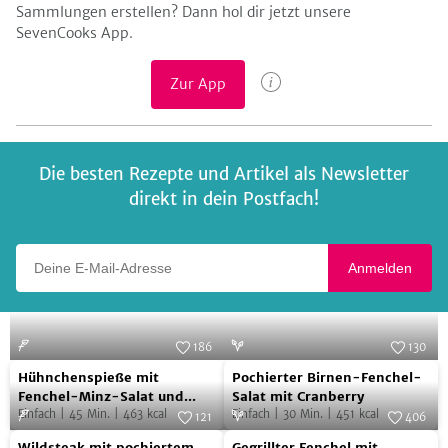
Sammlungen erstellen? Dann hol dir jetzt unsere
SevenCooks App.
Zur App
Die besten Rezepte und Artikel als Newsletter
direkt in dein Postfach!
Deine E-Mail-Adresse
Anmelden
186
130
Hühnchenspieße
Pochierter
Foto:
SevenCooks
Foto:
SevenCooks
Hühnchenspieße mit
Pochierter Birnen-Fenchel-
mit
Birnen-
Fenchel-Minz-Salat und
Salat mit Cranberry
Oliven-Orangen-Salsa
Einfach
|
45
Min.
|
463
kcal
Einfach
|
30
Min.
|
451
kcal
Fenchel-
Fenchel-
121
406
Wildsteak
Gegrillter
Minz-
Foto:
SevenCooks
Salat
Foto:
SevenCooks
Wildsteak mit pochiertem
Gegrillter Fenchel mit