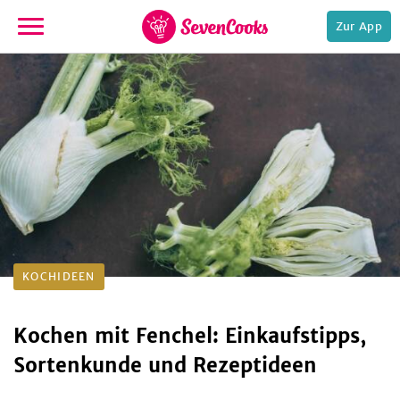
Zur App
zur
Startseite
e,
KOCHIDEEN
Kochen mit Fenchel: Einkaufstipps,
Sortenkunde und Rezeptideen