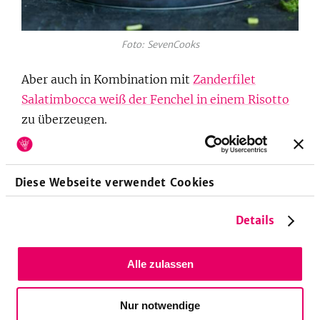
Foto: SevenCooks
Aber auch in Kombination mit
Zanderfilet
Salatimbocca weiß der Fenchel in einem Risotto
zu überzeugen.
Wer etwas experimentierfreudiger ist – und ein
wenig mehr Zeit hat – sollte unbedingt diese
Diese Webseite verwendet Cookies
Polentawaffeln mit Fenchelcreme
probieren!
Details
Was prima in die kälteren Jahreszeiten passt, ist
ein
Rohkostsalat mit Fenchel, Brunnenkresse und
Orangen
.
Alle zulassen
Oder wie wäre es mit
Karamellisierter Fenchel
Nur notwendige
mit Ziegenkäse und geröstetem Brot
?