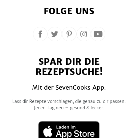
FOLGE UNS
Folge
Folge
Folge
Folge
Folge
uns
uns
uns
uns
uns
auf
auf
auf
auf
auf
SPAR DIR DIE
Facebook
Twitter
Pinterest
Instagram
YouTube
REZEPTSUCHE!
Mit der SevenCooks App.
Lass dir Rezepte vorschlagen, die genau zu dir passen.
Jeden Tag neu – gesund & lecker.
Laden
im