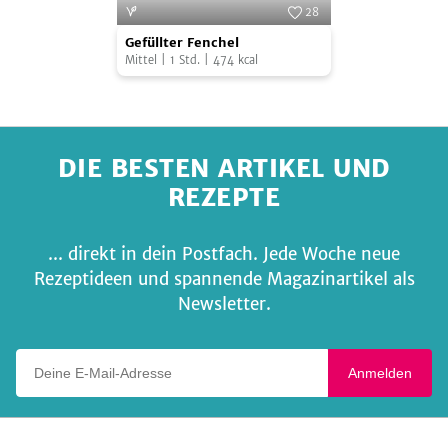
28
Gefüllter
Foto:
Andreas Fahrni
Gefüllter Fenchel
Fenchel
Mittel
|
1
Std.
|
474
kcal
DIE BESTEN ARTIKEL UND
REZEPTE
... direkt in dein Postfach. Jede Woche neue
Rezeptideen und spannende Magazinartikel als
Newsletter.
Deine E-Mail-Adresse
Anmelden