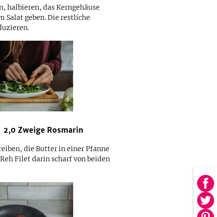
, halbieren, das Kerngehäuse
 Salat geben. Die restliche
duzieren.
2,0
Zweige
Rosmarin
reiben, die Butter in einer Pfanne
eh Filet darin scharf von beiden
Au
Fa
Au
tei
Twi