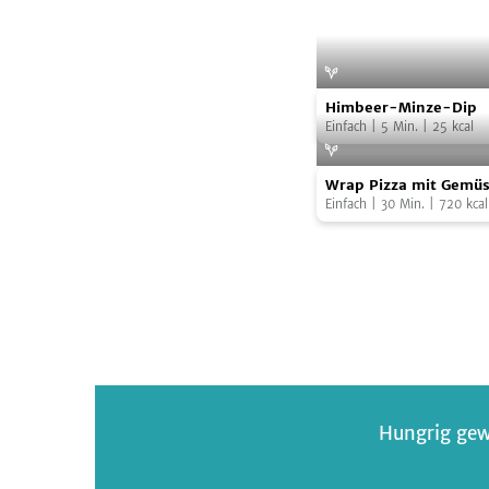
Himbeer-
Himbeer-Minze-Dip
Minze-
Einfach
|
5
Min.
|
25
kcal
Dip
Wrap
Foto:
NO
Wrap Pizza mit Gemü
Pizza
Einfach
|
30
Min.
|
720
kcal
mit
Gemüsebelag
Hungrig gew