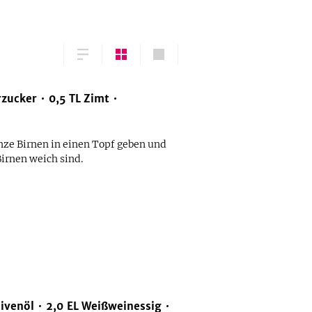
zucker
0,5
TL
Zimt
nze Birnen in einen Topf geben und
Birnen weich sind.
livenöl
2,0
EL
Weißweinessig