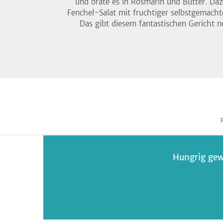
und brate es in Rosmarin und Butter. Daz
Fenchel-Salat mit fruchtiger selbstgemacht
Das gibt diesem fantastischen Gericht no
Hungrig gew