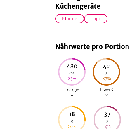
Küchengeräte
Pfanne
Topf
Nährwerte pro Portio
480
42
kcal
g
23
%
87
%
Energie
Eiweiß
18
37
g
g
26
%
14
%