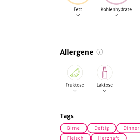
Fett
Kohlenhydrate
Allergene
Fruktose
Laktose
Tags
Birne
Deftig
Dinner
Fleisch
Herzhaft