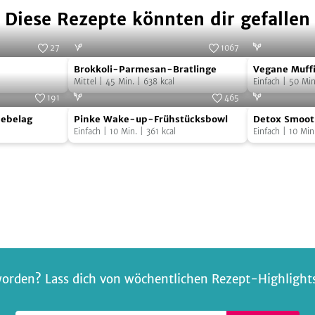
Diese Rezepte könnten dir gefallen
27
1067
Brokkoli-
Vegane
Foto:
SevenCooks
Foto:
SevenCooks
Brokkoli-Parmesan-Bratlinge
Vegane Muff
Parmesan-
Muffins
Mittel
|
45
Min.
|
638
kcal
Einfach
|
50
Min
Bratlinge
191
465
Pinke
Detox
A GmbH & Co. KG
Foto:
Simply V
sebelag
Pinke Wake-up-Frühstücksbowl
Detox Smoot
Wake-
Smoothie
Einfach
|
10
Min.
|
361
kcal
Einfach
|
10
Min
up-
Frühstücksbowl
orden? Lass dich von wöchentlichen Rezept-Highlights 