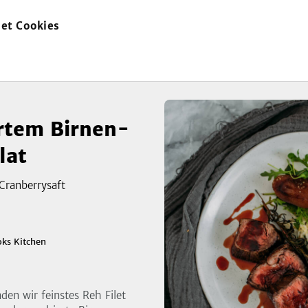
et Cookies
zur
Startseite
rtem Birnen-
lat
 Cranberrysaft
zeigen
3
Bild
ks Kitchen
den wir feinstes Reh Filet