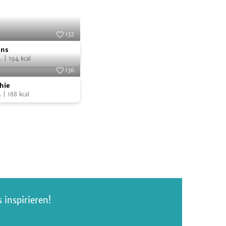
132
Foto:
SevenCooks
ins
.
|
194
kcal
136
Foto:
SevenCooks
hie
.
|
188
kcal
inspirieren!