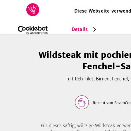
Diese Webseite verwend
HOME
REZEPTE
SAMMLUNGEN
MAGAZIN
Rezepte
Wildsteak mit pochiertem Birnen-Fenchel-Salat
Details
Wildsteak mit pochie
Fenchel-Sa
mit Reh Filet, Birnen, Fenchel,
Rezept
von
SevenCoo
Für dieses saftig, würzige Wildsteak verwen