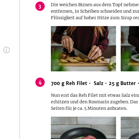
Die weichen Birnen aus dem Topf nehmen
3
entfernen, in Scheiben schneiden und zum
Flüssigkeit auf hoher Hitze zum Sirup re
n
4
700
g
Reh Filet
Salz
25
g
Butter
Nun erst das Reh Filet mit etwas Salz ein
erhitzen und den Rosmarin zugeben. Das R
Seiten für je ca. 5 Minuten anbraten.