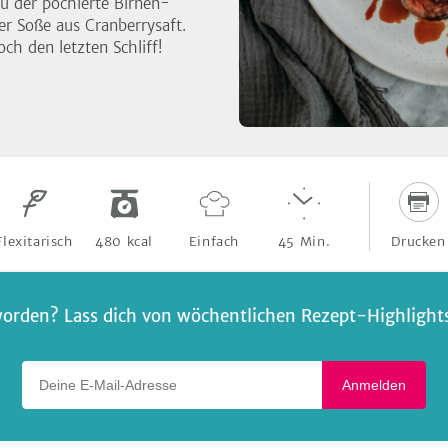
u der pochierte Birnen-
er Soße aus Cranberrysaft.
ch den letzten Schliff!
Drucken
Flexitarisch
480
kcal
Einfach
45
Min.
orden? Lass dich von wöchentlichen Rezept-Highlights 
Deine E-Mail-Adresse
Anmelden