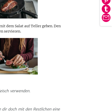
Au
tei
Pin
Au
tei
Tu
E-
tei
Ma
mit dem Salat auf Teller geben. Den
n servieren.
leisch verwenden.
 dir doch mit den Restlichen eine