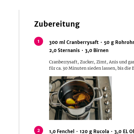
Zubereitung
1
300
ml
Cranberrysaft
50
g
Rohrohr
2,0
Sternanis
3,0
Birnen
Cranberrysaft, Zucker, Zimt, Anis und ga
für ca. 30 Minuten sieden lassen, bis die 
2
1,0
Fenchel
120
g
Rucola
3,0
EL
O