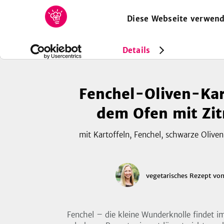
Diese Webseite verwend
HOME
REZEPTE
SAMMLUNGEN
MAGAZIN
Rezepte
Vegetarisch
Fenchel-Oliven-Kartoffeln aus de
Details
Fenchel-Oliven-Kar
dem Ofen mit Zi
mit Kartoffeln, Fenchel, schwarze Oliven
vegetarisches Rezept
vo
Fenchel – die kleine Wunderknolle findet 