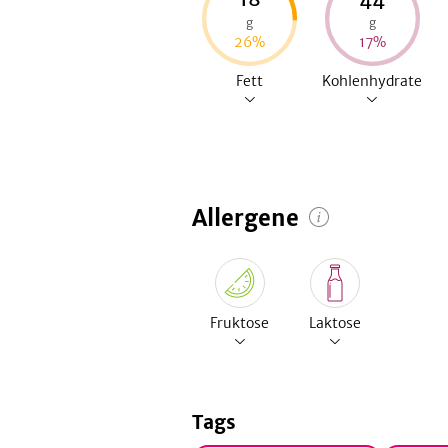
g
g
26
%
17
%
Fett
Kohlenhydrate
Allergene
Fruktose
Laktose
Tags