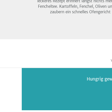
leckeres Rezept erinnert längst nichts m
Fencheltee. Kartoffeln, Fenchel, Oliven u
zaubern ein schnelles Ofengerich
Hungrig gew