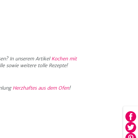
en? In unserem Artikel
Kochen mit
e sowie weitere tolle Rezepte!
mmlung
Herzhaftes aus dem Ofen
!
Au
Fa
Au
tei
Twi