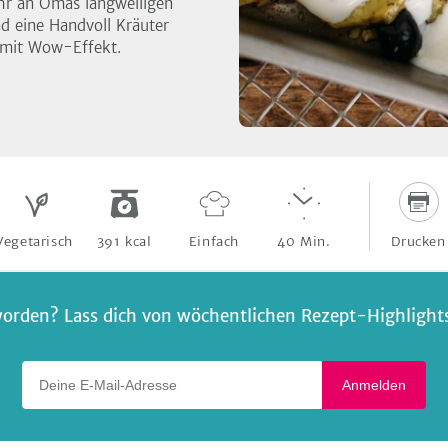
ehr an Omas langweiligen
nd eine Handvoll Kräuter
t mit Wow-Effekt.
Drucken
Vegetarisch
391
kcal
Einfach
40
Min.
orden? Lass dich von wöchentlichen Rezept-Highlights 
Deine E-Mail-Adresse
Anmelden