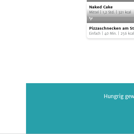
Naked
Naked Cake
Cake
Mittel
|
1,2
Std.
|
321
kcal
Pizzaschnecken
Pizzaschnecken am St
am
Einfach
|
40
Min.
|
256
kcal
Stiel
Hungrig gew