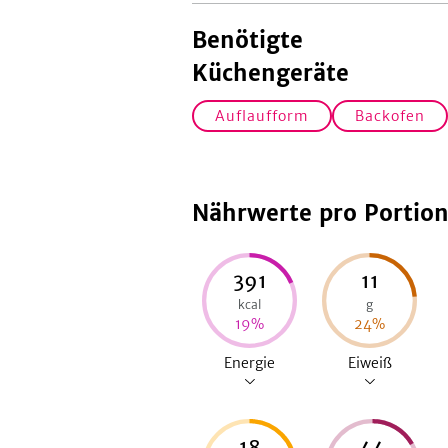
Benötigte
Küchengeräte
Auflaufform
Backofen
Nährwerte pro Portio
391
11
kcal
g
19
%
24
%
Energie
Eiweiß
18
44