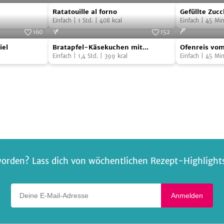
Ratatouille
Gefüllte
Foto:
SevenCooks
Foto:
SevenCooks
Ratatouille al forno
Gefüllte Zucc
al
Zucchini
Einfach
|
1
Std.
|
408
kcal
Semmelbröse
Einfach
|
45
Min
forno
mit
160
152
Bratapfel-
Ofenreis
Semmelbröse
Foto:
SevenCooks
Foto:
SevenCooks
iel
Bratapfel-Käsekuchen mit
Ofenreis vom
Käsekuchen
vom
Karamell
Einfach
|
1,4
Std.
|
399
kcal
Einfach
|
45
Min
mit
Blech
Karamell
orden? Lass dich von wöchentlichen Rezept-Highlights 
Deine E-Mail-Adresse
Anmelden