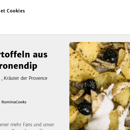
et Cookies
zur
m Ofen mit Zitronendip
Startseite
toffeln aus
tronendip
 , Kräuter der Provence
zeigen
3
Bild
n
RominaCooks
immer mehr Fans und unser