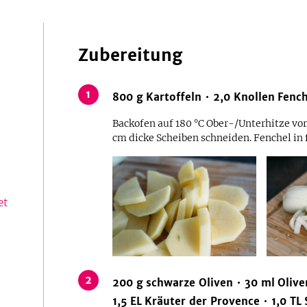
Zubereitung
1
800
g
Kartoffeln
2,0
Knollen
Fench
Backofen auf 180 °C Ober-/Unterhitze vor
cm dicke Scheiben schneiden. Fenchel in 
et
2
200
g
schwarze Oliven
30
ml
Olive
1,5
EL
Kräuter der Provence
1,0
TL