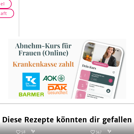
el
aft
Diese Rezepte könnten dir gefallen
58
347