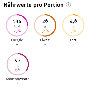
Nährwerte pro Portion
534
26
4,6
kcal
g
g
25
%
54
%
7
%
Energie
Eiweiß
Fett
92
g
35
%
Kohlenhydrate