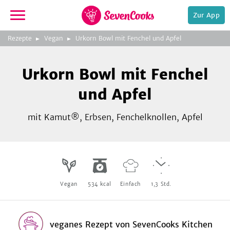
Zur App
zeigen
3
zur
Rezepte
Vegan
Urkorn Bowl mit Fenchel und Apfel
Bild
Startseite
Foto:
Foto:
Foto:
SevenCooks
SevenCooks
SevenCooks
Bild
2
Urkorn Bowl mit Fenchel
zeigen
und Apfel
mit Kamut®, Erbsen, Fenchelknollen, Apfel
e,
Vegan
534
kcal
Einfach
1,3
Std.
veganes Rezept
von
SevenCooks Kitchen