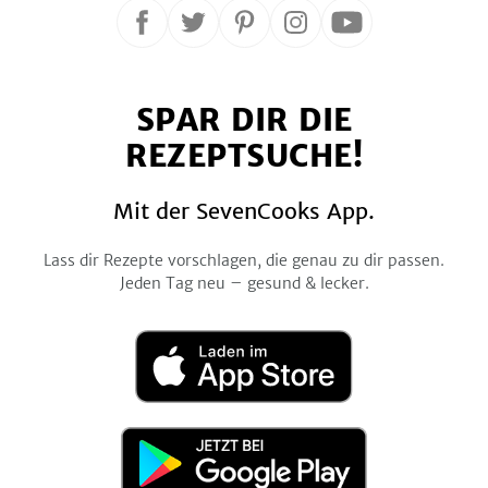
Folge
Folge
Folge
Folge
Folge
uns
uns
uns
uns
uns
auf
auf
auf
auf
auf
SPAR DIR DIE
Facebook
Twitter
Pinterest
Instagram
YouTube
REZEPTSUCHE!
Mit der SevenCooks App.
Lass dir Rezepte vorschlagen, die genau zu dir passen.
Jeden Tag neu – gesund & lecker.
Laden
im
App
Store
Jetzt
bei