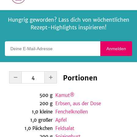
Hungrig geworden? Lass dich von wöchentlichen
Rezept-Highlights inspirieren!
Deine E-Mail-Adresse
Anmelden
Portionen
500
g
Kamut®
200
g
Erbsen, aus der Dose
1,0
kleine
Fenchelknollen
1,0
großer
Apfel
1,0
Päckchen
Feldsalat
200
g
Sojajoghurt