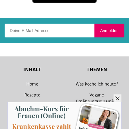
Google
Play
Deine E-Mail-Adresse
Anmelden
INHALT
THEMEN
Home
Was koche ich heute?
Rezepte
Vegane
Ernährungspyramide
Magazin
Vegane Rezepte
Sammlungen
Vegetarische Rezepte
Rezept Suche