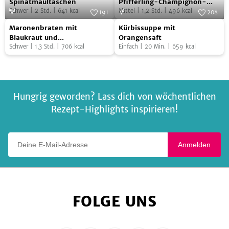
Spinatmaultaschen
mit
mit
Berberitzen
Spinatmaultaschen
Pfifferling-Champignon-
Schwer
|
2
Std.
|
641
kcal
Rahmsauce
Mittel
|
1,2
Std.
|
496
kcal
Pfifferling-
191
208
Möhrengemüse
Maronenbraten
Kürbissuppe
Foto:
SevenCooks
Champignon-
Foto:
SevenCooks
Maronenbraten mit
Kürbissuppe mit
mit
mit
Rahmsauce
Blaukraut und
Orangensaft
Rosenkohlsauce
Schwer
|
1,3
Std.
|
706
kcal
Einfach
|
20
Min.
|
659
kcal
Blaukraut
Orangensaft
und
Rosenkohlsauce
Hungrig geworden? Lass dich von wöchentlichen
Rezept-Highlights inspirieren!
Deine E-Mail-Adresse
Anmelden
FOLGE UNS