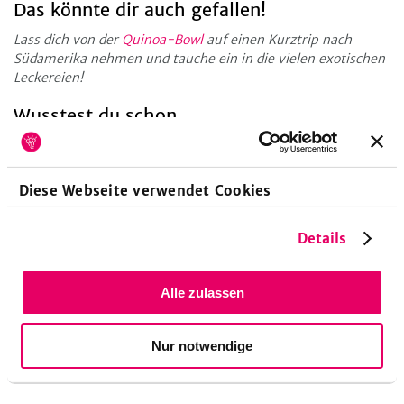
Das könnte dir auch gefallen!
Lass dich von der
Quinoa-Bowl
auf einen Kurztrip nach
Südamerika nehmen und tauche ein in die vielen exotischen
Leckereien!
Wusstest du schon...
...dass Fenchel, Apfel & Co. heimisches Superfood sind? Mehr
dazu gibt´s in unserem Magazinartikel
Heimische Superfoods
– Von A wie Apfel bis Z wie Zwiebel
!
Diese Webseite verwendet Cookies
Details
Zubereitungsdauer
Alle zulassen
15
Minuten
Vorbereitungszeit
1
Stunden
Koch-/Backzeit
Nur notwendige