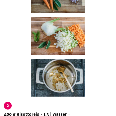
2
400
g
Risottoreis
1,3
l
Wasser