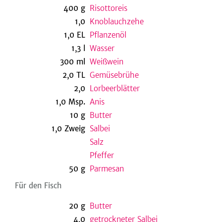
400
g
Risottoreis
1,0
Knoblauchzehe
1,0
EL
Pflanzenöl
be
1,3
l
Wasser
300
ml
Weißwein
2,0
TL
Gemüsebrühe
2,0
Lorbeerblätter
1,0
Msp.
Anis
10
g
Butter
1,0
Zweig
Salbei
Salz
Pfeffer
50
g
Parmesan
Für den Fisch
20
g
Butter
4,0
getrockneter Salbei