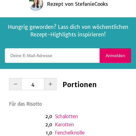
Rezept
von
StefanieCooks
Hungrig geworden? Lass dich von wöchentlichen
Rezept-Highlights inspirieren!
Deine E-Mail-Adresse
Anmelden
Portionen
Für das Risotto
2,0
Schalotten
2,0
Karotten
1,0
Fenchelknolle