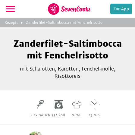
Zur App
zeigen
3
zur
Rezepte
Zanderfilet-Saltimbocca mit Fenchelrisotto
Bild
Startseite
Foto:
Foto:
Foto:
SevenCooks
SevenCooks
SevenCooks
Bild
2
Zanderfilet-Saltimbocca
zeigen
mit Fenchelrisotto
mit Schalotten, Karotten, Fenchelknolle,
Risottoreis
e,
Flexitarisch
734
kcal
Mittel
45
Min.