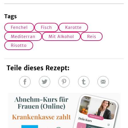
Tags
Fenchel
Fisch
Karotte
Mediterran
Mit Alkohol
Reis
Risotto
Teile dieses Rezept:
Auf
Auf
Auf
Auf
E-
Facebook
Twitter
Pinterest
Tumblr
Mail
teilen
teilen
teilen
teilen