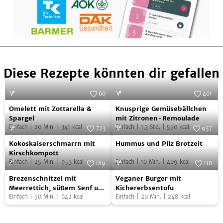
Diese Rezepte könnten dir gefallen
60
461
Omelett
Knusprige
Foto:
Zott - Die Genuss-Molkerei
Foto:
SevenCooks
Omelett mit Zottarella &
Knusprige Gemüsebällchen
mit
Gemüsebällchen
Spargel
mit Zitronen-Remoulade
Einfach
|
20
Min.
|
341
kcal
Einfach
|
1,3
Std.
|
550
kcal
Zottarella
mit
723
937
Kokoskaiserschmarrn
Hummus
&
Foto:
SevenCooks
Zitronen-
Foto:
SevenCooks
Kokoskaiserschmarrn mit
Hummus und Pilz Brotzeit
mit
und
Spargel
Remoulade
Kirschkompott
Einfach
|
25
Min.
|
953
kcal
Einfach
|
10
Min.
|
409
kcal
Kirschkompott
Pilz
189
110
Brezenschnitzel
Veganer
Foto:
SevenCooks
Brotzeit
Foto:
Zeevi
Brezenschnitzel mit
Veganer Burger mit
mit
Burger
Meerrettich, süßem Senf und
Kichererbsentofu
buntem Salat
Einfach
|
50
Min.
|
642
kcal
Einfach
|
20
Min.
|
248
kcal
Meerrettich,
mit
süßem
Kichererbsentofu