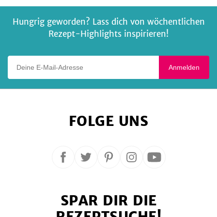
Senf
und
Hungrig geworden? Lass dich von wöchentlichen
buntem
Rezept-Highlights inspirieren!
Salat
Deine E-Mail-Adresse
Anmelden
FOLGE UNS
Folge
Folge
Folge
Folge
Folge
uns
uns
uns
uns
uns
auf
auf
auf
auf
auf
SPAR DIR DIE
Facebook
Twitter
Pinterest
Instagram
YouTube
REZEPTSUCHE!