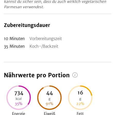
kannst du sicher sein, dass du auch wirklich vegetarischen
Parmesan verwendest.
Zubereitungsdauer
10
Minuten
Vorbereitungszeit
35
Minuten
Koch-/Backzeit
Nährwerte pro Portion
734
44
16
kcal
g
g
35
%
91
%
22
%
Energie
Eiweiß
Fett