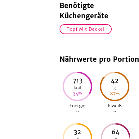
Benötigte
Küchengeräte
Topf Mit Deckel
Nährwerte pro Portio
713
42
kcal
g
34
%
87
%
Energie
Eiweiß
32
64