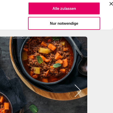
Suche Reze
Alle zulassen
Spendiere einen Kaffee
Nur notwendige
Bild
2
zeigen