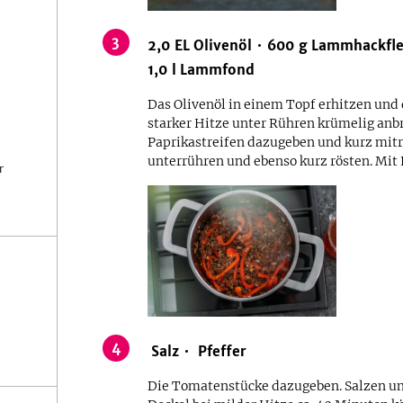
3
2,0
EL
Olivenöl
600
g
Lammhackfle
1,0
l
Lammfond
Das Olivenöl in einem Topf erhitzen und
starker Hitze unter Rühren krümelig an
Paprikastreifen dazugeben und kurz mi
unterrühren und ebenso kurz rösten. Mi
r
4
Salz
Pfeffer
Die Tomatenstücke dazugeben. Salzen und