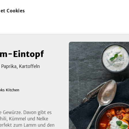
et Cookies
zur
Startseite
mm-Eintopf
Paprika, Kartoffeln
zeigen
ks Kitchen
3
Bild
re Gewürze. Davon gibt es
hili, Kümmel und Nelke
e perfekt zum Lamm und den