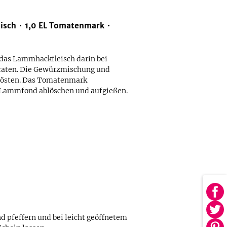
isch
1,0
EL
Tomatenmark
 das Lammhackfleisch darin bei
braten. Die Gewürzmischung und
trösten. Das Tomatenmark
t Lammfond ablöschen und aufgießen.
Au
Fa
Au
 pfeffern und bei leicht geöffnetem
tei
Twi