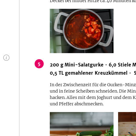
Deckel bei milder Hitze ca. 40 Minuten k
n
5
200
g
Mini-Salatgurke
6,0
Stiele
M
0,5
TL
gemahlener Kreuzkümmel
In der Zwischenzeit für die Gurken-Minz
und in feine Scheiben schneiden. Die Min
hacken. Alles mit dem Joghurt und dem 
und Pfeffer abschmecken.