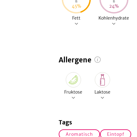
g
g
45
%
24
%
Fett
Kohlenhydrate
Allergene
Fruktose
Laktose
Tags
Aromatisch
Eintopf