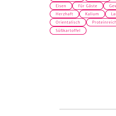
Eisen
Für Gäste
Ge
Herzhaft
Kalium
L
Orientalisch
Proteinreic
Süßkartoffel