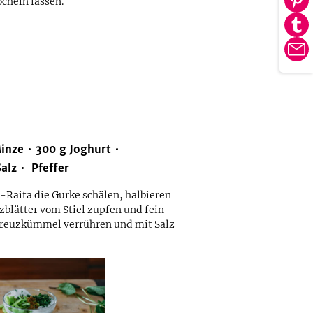
öcheln lassen.
Au
tei
Pin
Au
tei
Tu
E-
tei
Ma
inze
300
g
Joghurt
Salz
Pfeffer
-Raita die Gurke schälen, halbieren
zblätter vom Stiel zupfen und fein
Kreuzkümmel verrühren und mit Salz