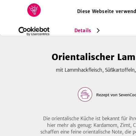
Diese Webseite verwend
HOME
REZEPTE
SAMMLUNGEN
MAGAZIN
Rezepte
Orientalischer Lamm-Eintopf
Details
Orientalischer La
mit Lammhackfleisch, Süßkartoffeln, 
Rezept
von
SevenCoo
Die orientalische Küche ist bekannt für ih
hier mehr als genug: Kardamom, Zimt, C
schaffen eine feine orientalische Note, di