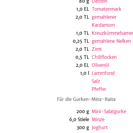
80
g
Datteln
1,0
EL
Tomatenmark
2,0
TL
gemahlener
Kardamom
1,0
TL
Kreuzkümmelsame
0,25
TL
gemahlene Nelken
2,0
TL
Zimt
0,5
TL
Chiliflocken
2,0
EL
Olivenöl
1,0
l
Lammfond
Salz
Pfeffer
Für die Gurken-Minz-Raita
200
g
Mini-Salatgurke
6,0
Stiele
Minze
300
g
Joghurt