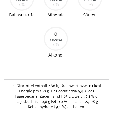
0
%
0
%
0
%
Ballaststoffe
Minerale
Säuren
0
GRAMM
0
%
Alkohol
Süßkartoffel
enthält
466
kJ
Brennwert bzw.
111
kcal
Energie pro 100 g. Das deckt etwa
5,3
% des
Tagesbedarfs. Zudem sind
1,63
g Eiweiß (
2,1
% d.
Tagesbedarfs),
0,6
g Fett (
0
%) als auch
24,08
g
Kohlenhydrate (
9,1
%) enthalten.