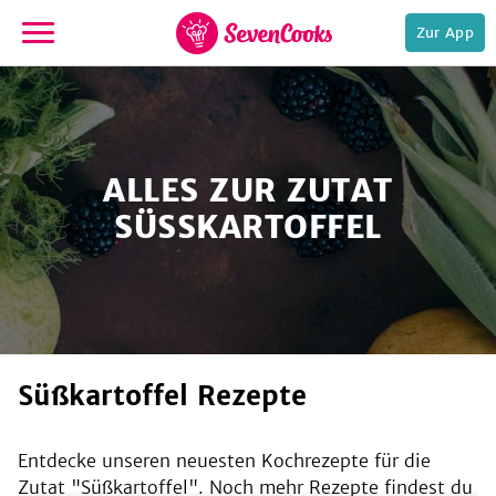
Zur App
zur
Startseite
ALLES ZUR ZUTAT
SÜSSKARTOFFEL
e,
Süßkartoffel Rezepte
Entdecke unseren neuesten Kochrezepte für die
Zutat "
Süßkartoffel
". Noch mehr Rezepte findest du