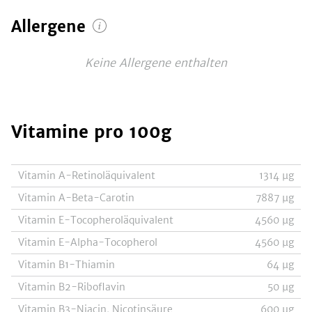
Allergene
Keine Allergene enthalten
Vitamine
pro 100g
Vitamin A-Retinoläquivalent
1314
µg
Vitamin A-Beta-Carotin
7887
µg
Vitamin E-Tocopheroläquivalent
4560
µg
Vitamin E-Alpha-Tocopherol
4560
µg
Vitamin B1-Thiamin
64
µg
Vitamin B2-Riboflavin
50
µg
Vitamin B3-Niacin, Nicotinsäure
600
µg