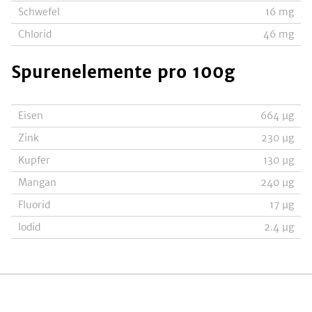
Schwefel
16
mg
Chlorid
46
mg
Spurenelemente
pro 100g
Eisen
664
µg
Zink
230
µg
Kupfer
130
µg
Mangan
240
µg
Fluorid
17
µg
Iodid
2.4
µg