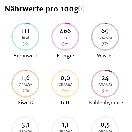
Nährwerte
pro 100g
be
111
466
69
kcal
kJ
GRAMM
5
%
5
%
3
%
Brennwert
Energie
Wasser
1,6
0,6
24
GRAMM
GRAMM
GRAMM
2
%
0
%
9
%
Eiweiß
Fett
Kohlenhydrate
3,1
1,1
0,5
GRAMM
GRAMM
GRAMM