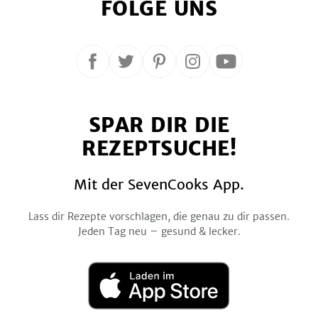
FOLGE UNS
Folge
Folge
Folge
Folge
Folge
uns
uns
uns
uns
uns
auf
auf
auf
auf
auf
SPAR DIR DIE
Facebook
Twitter
Pinterest
Instagram
YouTube
REZEPTSUCHE!
Mit der SevenCooks App.
Lass dir Rezepte vorschlagen, die genau zu dir passen.
Jeden Tag neu – gesund & lecker.
Laden
im
App