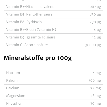
Vitamin B3-Niacinäquivalent
1067
µg
Vitamin B5-Pantothensäure
830
µg
Vitamin B6-Pyridoxin
270
µg
Vitamin B7-Biotin (Vitamin H)
4
µg
Vitamin B9-gesamte Folsäure
12
µg
Vitamin C-Ascorbinsäure
30000
µg
Mineralstoffe
pro 100g
Natrium
4
mg
Kalium
360
mg
Calcium
22
mg
Magnesium
18
mg
Phosphor
39
mg