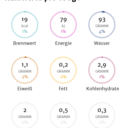
19
79
93
be
kcal
kJ
GRAMM
1
%
1
%
4
%
Brennwert
Energie
Wasser
1,1
0,2
2,9
GRAMM
GRAMM
GRAMM
2
%
0
%
1
%
Eiweiß
Fett
Kohlenhydrate
2
0,5
0,3
GRAMM
GRAMM
GRAMM
0
%
0
%
0
%