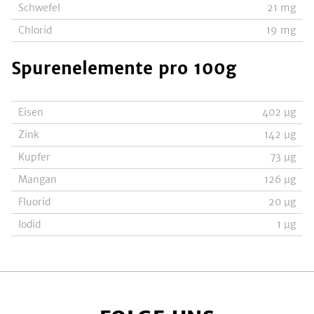
Schwefel
21
mg
Chlorid
19
mg
Spurenelemente
pro 100g
Eisen
402
µg
Zink
142
µg
Kupfer
73
µg
Mangan
126
µg
Fluorid
20
µg
Iodid
1
µg