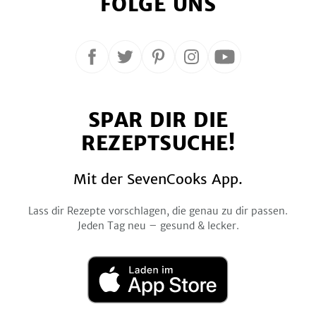
FOLGE UNS
Folge
Folge
Folge
Folge
Folge
uns
uns
uns
uns
uns
auf
auf
auf
auf
auf
SPAR DIR DIE
Facebook
Twitter
Pinterest
Instagram
YouTube
REZEPTSUCHE!
Mit der SevenCooks App.
Lass dir Rezepte vorschlagen, die genau zu dir passen.
Jeden Tag neu – gesund & lecker.
Laden
im
App
Store