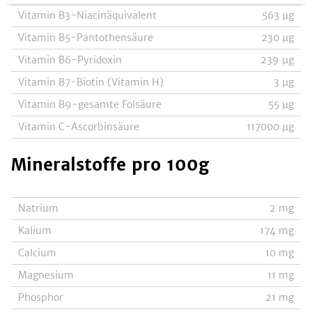
Vitamin B3-Niacinäquivalent
563
µg
Vitamin B5-Pantothensäure
230
µg
Vitamin B6-Pyridoxin
239
µg
Vitamin B7-Biotin (Vitamin H)
3
µg
Vitamin B9-gesamte Folsäure
55
µg
Vitamin C-Ascorbinsäure
117000
µg
Mineralstoffe
pro 100g
Natrium
2
mg
Kalium
174
mg
Calcium
10
mg
Magnesium
11
mg
Phosphor
21
mg