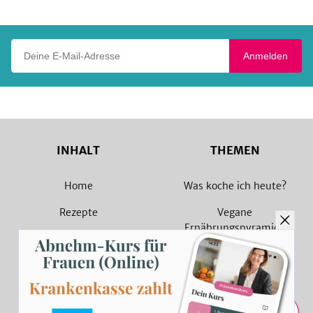
Play
Deine E-Mail-Adresse
Anmelden
INHALT
THEMEN
Home
Was koche ich heute?
Rezepte
Vegane
Ernährungspyramide
Magazin
Vegane Rezepte
Sammlungen
Vegetarische Rezepte
Rezept Suche