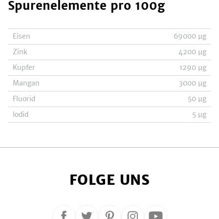
Spurenelemente
pro 100g
Eisen
69000
µg
Zink
4200
µg
Kupfer
1290
µg
Mangan
3000
µg
Fluorid
50
µg
Iodid
5
µg
FOLGE UNS