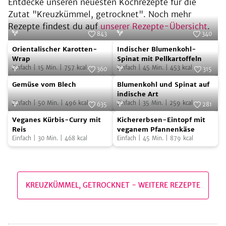
Entdecke unseren neuesten Kochrezepte für die
Zutat "
Kreuzkümmel, getrocknet
". Noch mehr
Rezepte findest du auf
unserer Rezepte-Übersicht
.
843
340
Orientalischer
Indischer
Foto:
SevenCooks
Foto:
SevenCooks
Orientalischer Karotten-
Indischer Blumenkohl-
Karotten-
Blumenkohl-
Wrap
Spinat mit Pellkartoffeln
Einfach
|
15
Min.
|
757
kcal
Einfach
|
45
Min.
|
453
kcal
Wrap
Spinat
360
315
Gemüse
Blumenkohl
Foto:
SevenCooks
mit
Foto:
SevenCooks
Gemüse vom Blech
Blumenkohl und Spinat auf
vom
und
Pellkartoffeln
indische Art
Einfach
|
50
Min.
|
496
kcal
Einfach
|
35
Min.
|
259
kcal
Blech
Spinat
635
281
Veganes
Kichererbsen-
Foto:
SevenCooks
auf
Foto:
SimplyV
Veganes Kürbis-Curry mit
Kichererbsen-Eintopf mit
Kürbis-
Eintopf
indische
Reis
veganem Pfannenkäse
Einfach
|
30
Min.
|
468
kcal
Einfach
|
45
Min.
|
879
kcal
Curry
mit
Art
mit
veganem
Reis
Pfannenkäse
KREUZKÜMMEL, GETROCKNET
-
WEITERE REZEPTE