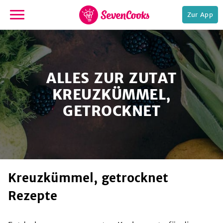
Zur App
zur
Startseite
ALLES ZUR ZUTAT
KREUZKÜMMEL,
GETROCKNET
e,
Kreuzkümmel, getrocknet
Rezepte