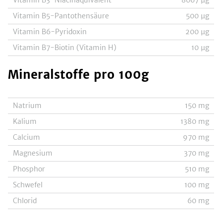
Vitamin B3-Niacinäquivalent
8067
µg
Vitamin B5-Pantothensäure
500
µg
Vitamin B6-Pyridoxin
200
µg
Vitamin B7-Biotin (Vitamin H)
10
µg
Mineralstoffe
pro 100g
Natrium
150
mg
Kalium
1380
mg
Calcium
970
mg
Magnesium
370
mg
Phosphor
510
mg
Schwefel
100
mg
Chlorid
60
mg