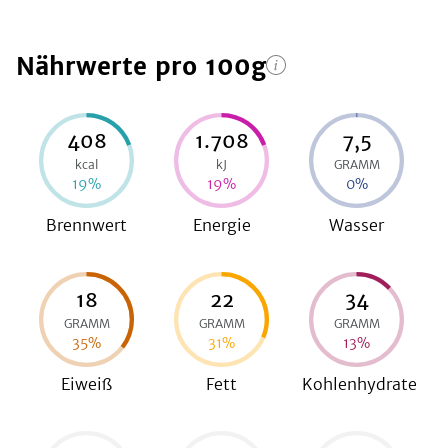
Nährwerte
pro 100g
be
408
1.708
7,5
kcal
kJ
GRAMM
19
%
19
%
0
%
Brennwert
Energie
Wasser
18
22
34
GRAMM
GRAMM
GRAMM
35
%
31
%
13
%
Eiweiß
Fett
Kohlenhydrate