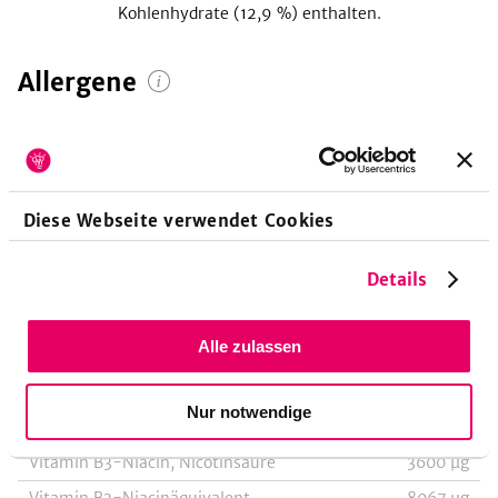
Kohlenhydrate (
12,9
%) enthalten.
Allergene
Keine Allergene enthalten
Diese Webseite verwendet Cookies
Vitamine
pro 100g
Details
Vitamin A-Retinoläquivalent
127
µg
Alle zulassen
Vitamin A-Beta-Carotin
760
µg
Vitamin B1-Thiamin
590
µg
Nur notwendige
Vitamin B2-Riboflavin
350
µg
Vitamin B3-Niacin, Nicotinsäure
3600
µg