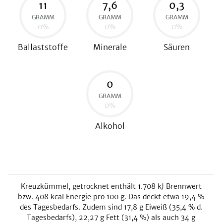
11
7,6
0,3
GRAMM
GRAMM
GRAMM
0
%
0
%
0
%
Ballaststoffe
Minerale
Säuren
0
GRAMM
0
%
Alkohol
Kreuzkümmel, getrocknet
enthält
1.708
kJ
Brennwert
bzw.
408
kcal
Energie pro 100 g. Das deckt etwa
19,4
%
des Tagesbedarfs. Zudem sind
17,8
g Eiweiß (
35,4
% d.
Tagesbedarfs),
22,27
g Fett (
31,4
%) als auch
34
g