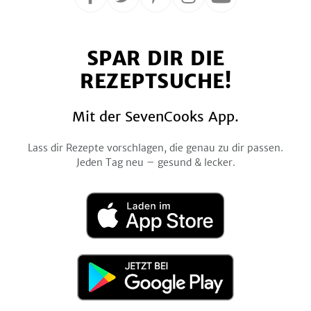
Folge
Folge
Folge
Folge
Folge
uns
uns
uns
uns
uns
auf
auf
auf
auf
auf
SPAR DIR DIE
Facebook
Twitter
Pinterest
Instagram
YouTube
REZEPTSUCHE!
Mit der SevenCooks App.
Lass dir Rezepte vorschlagen, die genau zu dir passen.
Jeden Tag neu – gesund & lecker.
Laden
im
App
Store
Jetzt
bei
Google