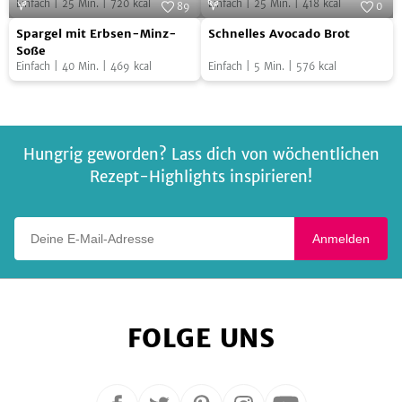
Brot
Einfach
|
25
Min.
|
720
kcal
Einfach
|
25
Min.
|
418
kcal
mit
89
0
vegan
Spargel
Schnelles
Ziegenkäse
Foto:
SevenCooks
Foto:
SevenCooks
Spargel mit Erbsen-Minz-
Schnelles Avocado Brot
mit
Avocado
und
Soße
Einfach
|
40
Min.
|
469
kcal
Einfach
|
5
Min.
|
576
kcal
Erbsen-
Brot
geröstetem
Minz-
Brot
Soße
Hungrig geworden? Lass dich von wöchentlichen
Rezept-Highlights inspirieren!
Deine E-Mail-Adresse
Anmelden
FOLGE UNS