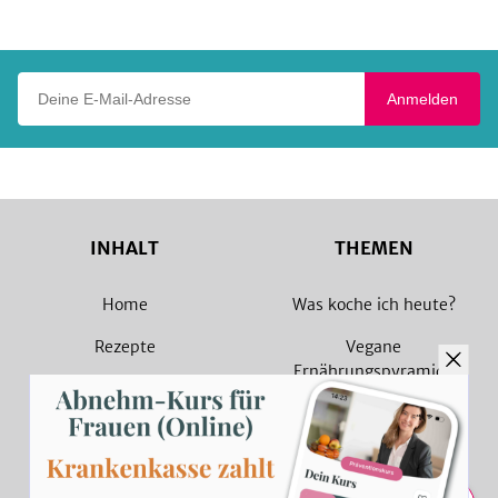
Play
Deine E-Mail-Adresse
Anmelden
INHALT
THEMEN
Home
Was koche ich heute?
Rezepte
Vegane
Ernährungspyramide
Magazin
Vegane Rezepte
Sammlungen
Vegetarische Rezepte
Rezept Suche