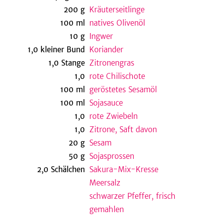
200
g
Kräuterseitlinge
100
ml
natives Olivenöl
10
g
Ingwer
be
1,0
kleiner
Bund
Koriander
1,0
Stange
Zitronengras
1,0
rote Chilischote
100
ml
geröstetes Sesamöl
100
ml
Sojasauce
1,0
rote Zwiebeln
1,0
Zitrone, Saft davon
20
g
Sesam
50
g
Sojasprossen
2,0
Schälchen
Sakura-Mix-Kresse
Meersalz
schwarzer Pfeffer, frisch
gemahlen