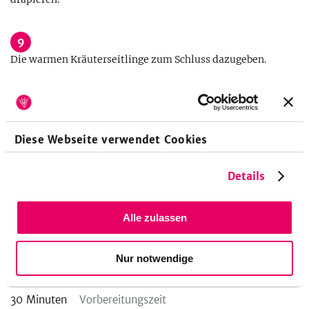
9
Die warmen Kräuterseitlinge zum Schluss dazugeben.
Küchengeräte
Diese Webseite verwendet Cookies
Backblech
Backofen
Backpapier
Mixbecher
Pfanne
Pürierstab
Details
Reibe
Spiralschneider
Topf
Alle zulassen
Nur notwendige
Zubereitungsdauer
30
Minuten
Vorbereitungszeit