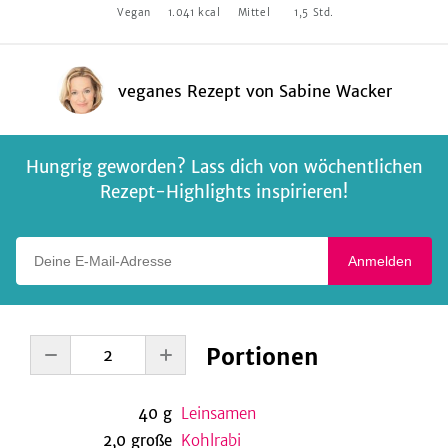
Vegan
1.041
kcal
Mittel
1,5
Std.
veganes Rezept
von
Sabine Wacker
Hungrig geworden? Lass dich von wöchentlichen
Rezept-Highlights inspirieren!
Deine E-Mail-Adresse
Anmelden
Portionen
40
g
Leinsamen
2,0
große
Kohlrabi