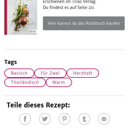
Erschienen im Trias Verlag
Du findest es auf Seite 20.
Hier kannst du das Kochbuch kaufen
Tags
Basisch
Für Zwei
Herzhaft
Thailändisch
Warm
Teile dieses Rezept:
Auf
Auf
Auf
Auf
E-
Facebook
Twitter
Pinterest
Tumblr
Mail