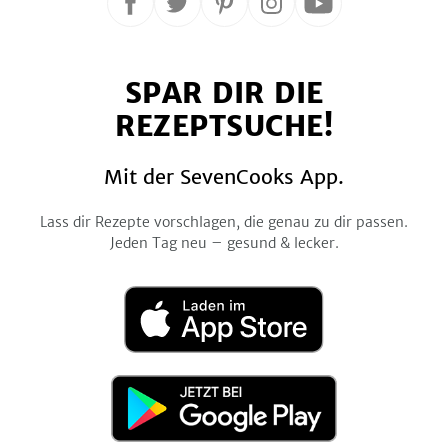
Folge
Folge
Folge
Folge
Folge
uns
uns
uns
uns
uns
auf
auf
auf
auf
auf
SPAR DIR DIE
Facebook
Twitter
Pinterest
Instagram
YouTube
REZEPTSUCHE!
Mit der SevenCooks App.
Lass dir Rezepte vorschlagen, die genau zu dir passen.
Jeden Tag neu – gesund & lecker.
Laden
im
App
Store
Jetzt
bei
Google