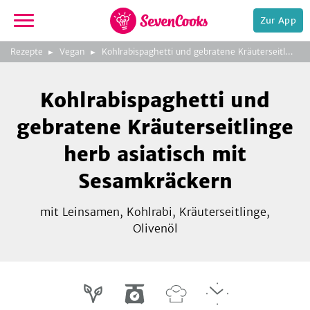
Zur App
zur
Foto:
Meike Bergmann, TRIAS
Rezepte
Vegan
Kohlrabispaghetti und gebratene Kräuterseitlinge herb asiatisch mit Sesamkräckern
Startseite
Verlag
Kohlrabispaghetti und
gebratene Kräuterseitlinge
herb asiatisch mit
Sesamkräckern
e,
mit Leinsamen, Kohlrabi, Kräuterseitlinge,
Olivenöl