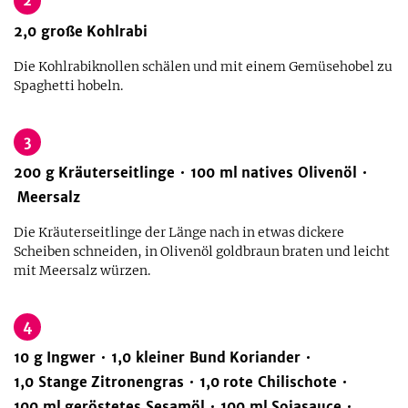
2
2,0
große
Kohlrabi
Die Kohlrabiknollen schälen und mit einem Gemüsehobel zu
Spaghetti hobeln.
3
200
g
Kräuterseitlinge
100
ml
natives Olivenöl
Meersalz
Die Kräuterseitlinge der Länge nach in etwas dickere
Scheiben schneiden, in Olivenöl goldbraun braten und leicht
mit Meersalz würzen.
4
10
g
Ingwer
1,0
kleiner
Bund
Koriander
1,0
Stange
Zitronengras
1,0
rote Chilischote
100
ml
geröstetes Sesamöl
100
ml
Sojasauce