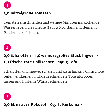
3
3,0
mittelgroße
Tomaten
Tomaten einschneiden und wenige Minuten ins kochende
Wasser legen, bis sich die Haut wölbt, dann mit dem mit
Passierstab pürieren.
4
2,0
Schalotten
1,0
walnussgroßes Stück Ingwer
1,0
frische rote Chilischote
150
g
Tofu
Schalotten und Ingwer schälen und klein hacken. Chilischote
teilen, entkernen und klein schneiden. Tofu abtropfen
lassen und in kleine Würfel schneiden.
5
2,0
EL
natives Kokosöl
0,5
TL
Kurkuma