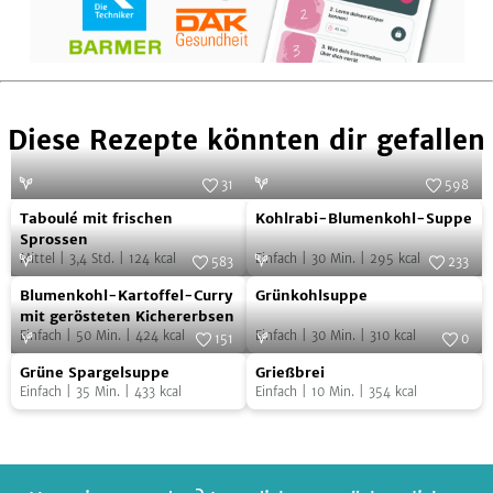
Diese Rezepte könnten dir gefallen
31
598
Taboulé
Kohlrabi-
Foto:
David Japy
Foto:
SevenCooks
Taboulé mit frischen
Kohlrabi-Blumenkohl-Suppe
mit
Blumenkohl-
Sprossen
Mittel
|
3,4
Std.
|
124
kcal
Einfach
|
30
Min.
|
295
kcal
frischen
Suppe
583
233
Blumenkohl-
Grünkohlsuppe
Sprossen
Foto:
NOA GmbH & Co. KG
Foto:
SevenCooks
Blumenkohl-Kartoffel-Curry
Grünkohlsuppe
Kartoffel-
mit gerösteten Kichererbsen
Einfach
|
50
Min.
|
424
kcal
Einfach
|
30
Min.
|
310
kcal
Curry
151
0
Grüne
Grießbrei
mit
Foto:
SevenCooks
Foto:
SevenCooks
Grüne Spargelsuppe
Grießbrei
Spargelsuppe
gerösteten
Einfach
|
35
Min.
|
433
kcal
Einfach
|
10
Min.
|
354
kcal
Kichererbsen