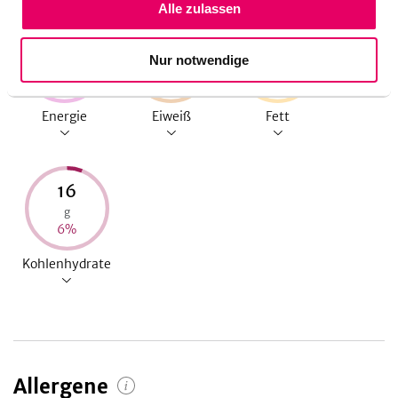
Alle zulassen
368
19
25
Nur notwendige
kcal
g
g
18
%
39
%
36
%
Energie
Eiweiß
Fett
16
g
6
%
Kohlenhydrate
Allergene