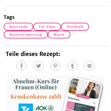
Tags
Ayurveda
Für Zwei
Herzhaft
Resteverwertung
Warm
Teile dieses Rezept:
Auf
Auf
Auf
Auf
E-
Facebook
Twitter
Pinterest
Tumblr
Mail
teilen
teilen
teilen
teilen