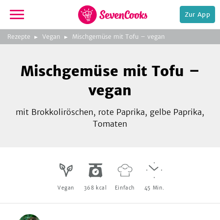
Zur App
zur
Rezepte
Vegan
Mischgemüse mit Tofu – vegan
Startseite
Foto:
iStock.com/zi3000
Mischgemüse mit Tofu –
vegan
mit Brokkoliröschen, rote Paprika, gelbe Paprika,
Tomaten
e,
Vegan
368
kcal
Einfach
45
Min.