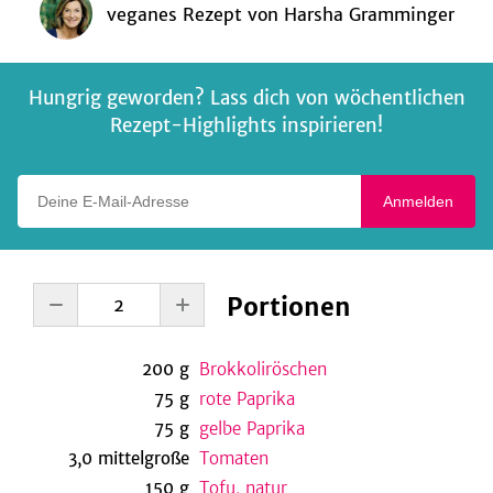
veganes Rezept
von
Harsha Gramminger
Hungrig geworden? Lass dich von wöchentlichen
Rezept-Highlights inspirieren!
Deine E-Mail-Adresse
Anmelden
Portionen
200
g
Brokkoliröschen
75
g
rote Paprika
75
g
gelbe Paprika
3,0
mittelgroße
Tomaten
150
g
Tofu, natur