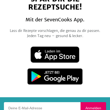
REZEPTSUCHE!
Mit der SevenCooks App.
Lass dir Rezepte vorschlagen, die genau zu dir passen.
Jeden Tag neu – gesund & lecker.
Laden
im
App
Store
Jetzt
bei
Google
Play
Deine E-Mail-Adresse
Anmelden