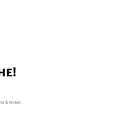
HE!
nd & lecker.