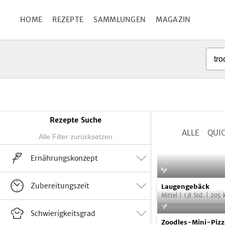
Diese Webseite verwend
HOME
REZEPTE
SAMMLUNGEN
MAGAZIN
Details
Rezepte Suche
ALLE
QUIC
Ergebnisse
eingrenzen
Ernährungskonzept
Vegan
Vegetarisch
Flexitarisch
Suppe
0
Laugengebäck
Fo
Zubereitungszeit
Laugengebäck
keine Angabe
Salate
0
Mittel
|
1,8
Std.
|
205
k
Rohkost
Snacks
1
Winter
0
Einfach
22
Schwierigkeitsgrad
Zoodles-­
Foto:
EMF/kit
Zoodles-­Mini­-Piz
Dips, Dressings, Soßen
0