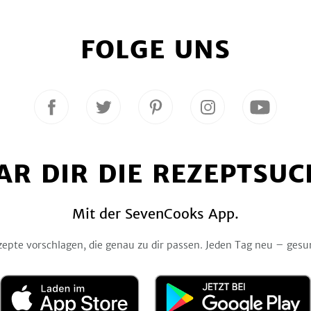
FOLGE UNS
Folge
Folge
Folge
Folge
Folge
uns
uns
uns
uns
uns
auf
auf
auf
auf
auf
Facebook
Twitter
Pinterest
Instagram
YouTube
AR DIR DIE REZEPTSUC
Mit der SevenCooks App.
zepte vorschlagen, die genau zu dir passen. Jeden Tag neu – gesu
Laden
Jetzt
im
bei