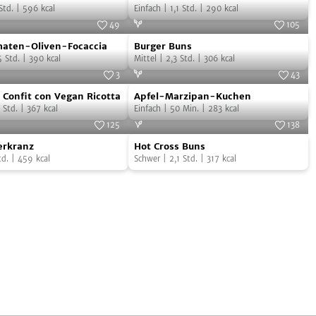
Stunden
Std.
|
596
kcal
Einfach
|
1,1
Std.
|
290
kcal
Brot
49
105
maten-
Burger
Foto:
Peter Cassidy
Foto:
Maria Brinkop
maten-Oliven-Focaccia
Burger Buns
Buns
5
Std.
|
390
kcal
Mittel
|
2,3
Std.
|
306
kcal
3
43
i
Apfel-
o Violino, Thorbecke Verlag, 2015
Foto:
ab jetzt vegan
Confit con Vegan Ricotta
Apfel-Marzipan-Kuchen
Marzipan-
Std.
|
367
kcal
Einfach
|
50
Min.
|
283
kcal
Kuchen
125
138
Hot
Foto:
SevenCooks
Foto:
SevenCooks
erkranz
Hot Cross Buns
nz
Cross
td.
|
459
kcal
Schwer
|
2,1
Std.
|
317
kcal
Buns