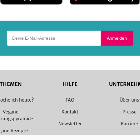
App
Google
Store
Play
Deine E-Mail-Adresse
Anmelden
THEMEN
HILFE
UNTERNEH
oche ich heute?
FAQ
Über uns
Vegane
Kontakt
Presse
hrungspyramide
Newsletter
Karriere
gane Rezepte