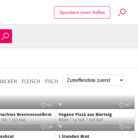
Suche Reze
Alle zulassen
Spendiere einen Kaffee
Nur notwendige
BACKEN
FLEISCH
FISCH
190
287
machtes
Vegane
Foto:
SevenCooks
Foto:
SevenCooks
machtes Brennnesselbrot
Vegane Pizza aus Bierteig
selbrot
Pizza
Std.
|
355
kcal
Mittel
|
1,9
Std.
|
638
kcal
aus
338
551
1
Bierteig
Foto:
SevenCooks
Foto:
SevenCooks
ussbrot
1 Stunden Brot