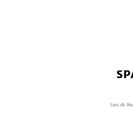
Österreich
1
Kohlenhydrate
-
g
Thailand
0
Türkei
3
Sonstiges Länderküche
5
Orient
0
Spanien
1
Schweiz
0
Vietnam
0
SP
Asien
0
Osteuropa & Rußland
1
Schweden
0
Lass dir Re