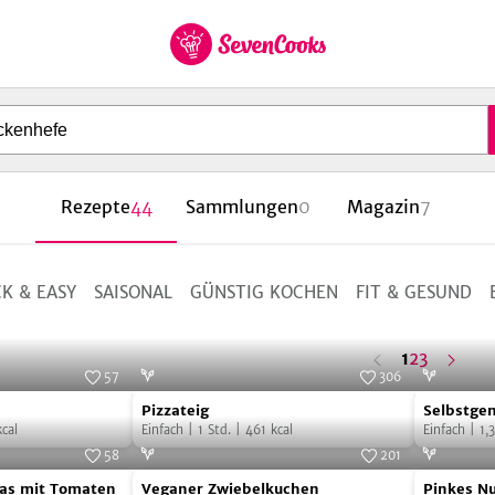
et Cookies
zur
Startseite
Rezepte
44
Sammlungen
0
Magazin
7
K & EASY
SAISONAL
GÜNSTIG KOCHEN
FIT & GESUND
n
ä
c
s
t
e
S
e
i
t
h
e
Seite
letzte
1
2
3
57
306
Seite
Pizzateig
Selbstge
to:
Christina Kaldewey
Foto:
SevenCooks
Pizzateig
Selbstge
Brennnes
cal
Einfach
|
1
Std.
|
461
kcal
Einfach
|
1,3
58
201
Veganer
Pinkes
chenkiss photography
Foto:
SevenCooks
zas mit Tomaten
Veganer Zwiebelkuchen
Pinkes N