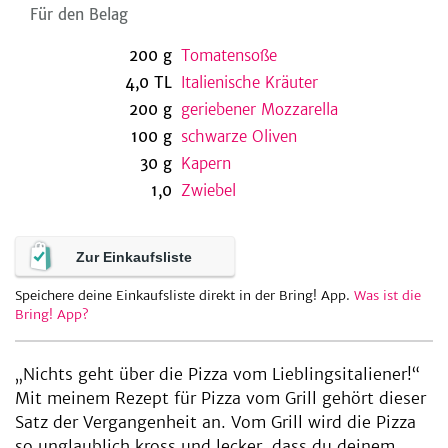
Für den Belag
200
g
Tomatensoße
be
4,0
TL
Italienische Kräuter
200
g
geriebener Mozzarella
100
g
schwarze Oliven
30
g
Kapern
1,0
Zwiebel
Zur Einkaufsliste
Speichere deine Einkaufsliste direkt in der Bring! App.
Was ist die
Bring! App?
„Nichts geht über die Pizza vom Lieblingsitaliener!“
Mit meinem Rezept für Pizza vom Grill gehört dieser
Satz der Vergangenheit an. Vom Grill wird die Pizza
so unglaublich kross und lecker, dass du deinem