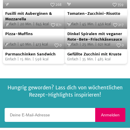
268
359
Fusilli
Tomaten-
Foto:
SevenCooks
Foto:
ab jetzt vegan
Fusilli mit Auberginen &
Tomaten-Zucchini-Risotto
mit
Zucchini-
Mozzarella
Einfach
|
20
Min.
|
845
kcal
Einfach
|
45
Min.
|
456
kcal
Auberginen
Risotto
871
217
Pizza-
Dinkel
&
Foto:
SevenCooks
Foto:
SevenCooks
Pizza-Muffins
Dinkel Spiralen mit veganer
Muffins
Spiralen
Mozzarella
Rote-Bete-Frischkäsesauce
Einfach
|
40
Min.
|
413
kcal
Einfach
|
25
Min.
|
621
kcal
mit
0
0
Parmaschinken
Gefüllte
Foto:
SevenCooks
veganer
Foto:
SevenCooks
Parmaschinken Sandwich
Gefüllte Zucchini mit Kruste
Sandwich
Zucchini
Rote-
Einfach
|
15
Min.
|
598
kcal
Einfach
|
35
Min.
|
485
kcal
mit
Bete-
Kruste
Frischkäsesauce
Hungrig geworden? Lass dich von wöchentlichen
Rezept-Highlights inspirieren!
Deine E-Mail-Adresse
Anmelden