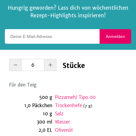
Hungrig geworden? Lass dich von wöchentlichen
Rezept-Highlights inspirieren!
Deine E-Mail-Adresse
Anmelden
Stücke
Für den Teig
500
g
Pizzamehl Tipo 00
1,0
Päckchen
Trockenhefe
(7 g)
10
g
Salz
300
ml
Wasser
2,0
EL
Olivenöl