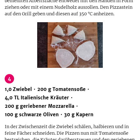
bemehlten Arbeitsfläche entweder mit den Händen in Form
ziehen oder mit einem Nudelholz ausrollen. Den Pizzastein
auf den Grill geben und diesen auf 350 °C anheizen.
4
1,0
Zwiebel
200
g
Tomatensoße
4,0
TL
Italienische Kräuter
200
g
geriebener Mozzarella
100
g
schwarze Oliven
30
g
Kapern
In der Zwischenzeit die Zwiebel schälen, halbieren und in
feine Fächer schneiden. Die Pizzen nun mit Tomatensoße
bestreichen, die Kräuter darüberstreuen und den geriebenen