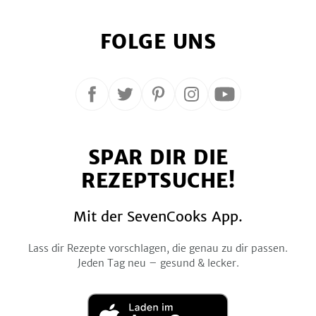
FOLGE UNS
Folge
Folge
Folge
Folge
Folge
uns
uns
uns
uns
uns
auf
auf
auf
auf
auf
SPAR DIR DIE
Facebook
Twitter
Pinterest
Instagram
YouTube
REZEPTSUCHE!
Mit der SevenCooks App.
Lass dir Rezepte vorschlagen, die genau zu dir passen.
Jeden Tag neu – gesund & lecker.
Laden