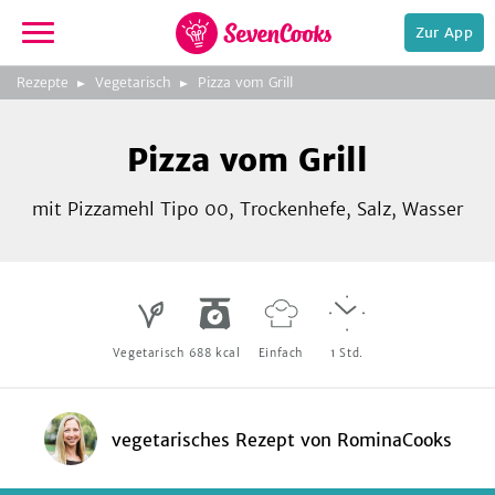
Zur App
zeigen
3
zur
Rezepte
Vegetarisch
Pizza vom Grill
Bild
Startseite
Foto:
Foto:
Foto:
SevenCooks
SevenCooks
SevenCooks
Bild
2
Pizza vom Grill
zeigen
mit Pizzamehl Tipo 00, Trockenhefe, Salz, Wasser
e,
Vegetarisch
688
kcal
Einfach
1
Std.
vegetarisches Rezept
von
RominaCooks