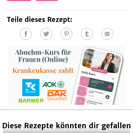
Teile dieses Rezept:
Auf
Auf
Auf
Auf
E-
Facebook
Twitter
Pinterest
Tumblr
Mail
teilen
teilen
teilen
teilen
Diese Rezepte könnten dir gefallen