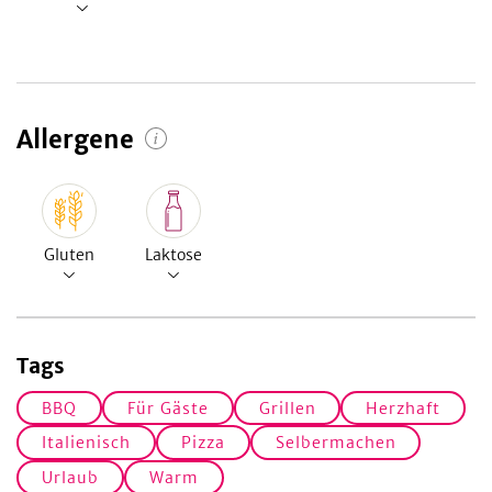
Allergene
Gluten
Laktose
Tags
BBQ
Für Gäste
Grillen
Herzhaft
Italienisch
Pizza
Selbermachen
Urlaub
Warm