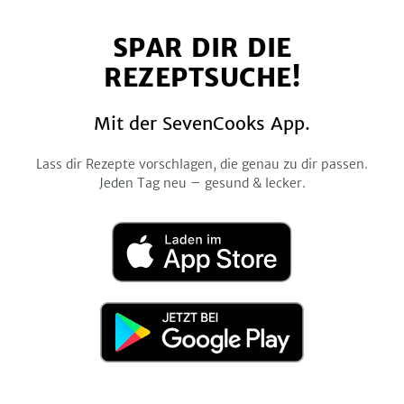
auf
auf
auf
auf
auf
SPAR DIR DIE
Facebook
Twitter
Pinterest
Instagram
YouTube
REZEPTSUCHE!
Mit der SevenCooks App.
Lass dir Rezepte vorschlagen, die genau zu dir passen.
Jeden Tag neu – gesund & lecker.
Laden
im
App
Store
Jetzt
bei
Google
Play