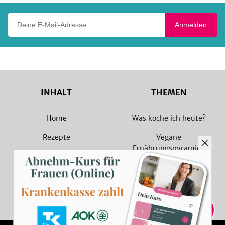
Deine E-Mail-Adresse
Anmelden
INHALT
THEMEN
Home
Was koche ich heute?
Rezepte
Vegane
Ernährungspyramide
Magazin
Vegane Rezepte
Sammlungen
Vegetarische Rezepte
Rezept Suche