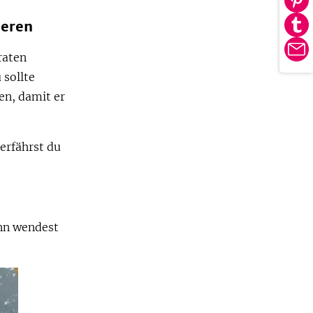
Au
tei
Pin
ieren
Au
tei
Tu
E-
raten
tei
Ma
 sollte
en, damit er
erfährst du
ann wendest