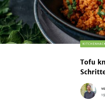
KITCHENHAC
Tofu kn
Schritt
v
19