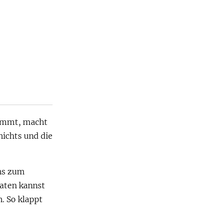
kommt, macht
nichts und die
ens zum
raten kannst
. So klappt