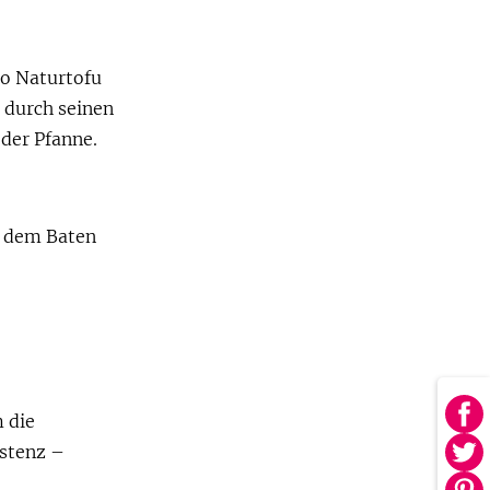
so Naturtofu
h durch seinen
 der Pfanne.
r dem Baten
m die
Au
Fa
istenz –
Au
tei
Twi