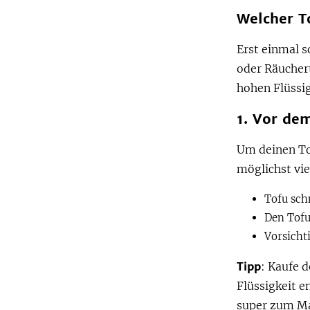
Welcher T
Erst einmal s
oder Räuchert
hohen Flüssig
1. Vor de
Um deinen To
möglichst vie
Tofu sch
Den Tof
Vorsicht
Tipp
: Kaufe d
Flüssigkeit e
super zum Ma