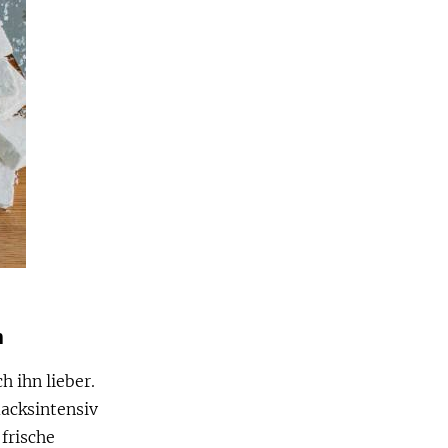
n
h ihn lieber.
macksintensiv
frische