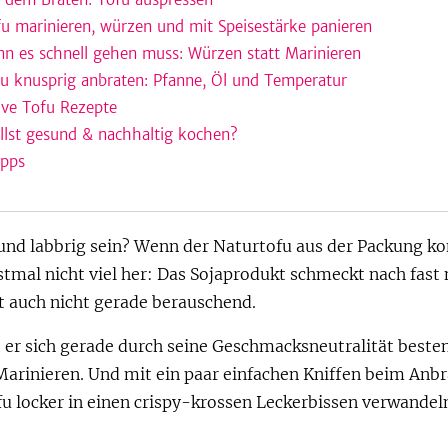
fu marinieren, würzen und mit Speisestärke panieren
n es schnell gehen muss: Würzen statt Marinieren
fu knusprig anbraten: Pfanne, Öl und Temperatur
ive Tofu Rezepte
llst gesund & nachhaltig kochen?
ipps
d und labbrig sein? Wenn der Naturtofu aus der Packung 
rstmal nicht viel her: Das Sojaprodukt schmeckt nach fast 
t auch nicht gerade berauschend.
t er sich gerade durch seine Geschmacksneutralität best
arinieren. Und mit ein paar einfachen Kniffen beim Anb
u locker in einen crispy-krossen Leckerbissen verwandeln