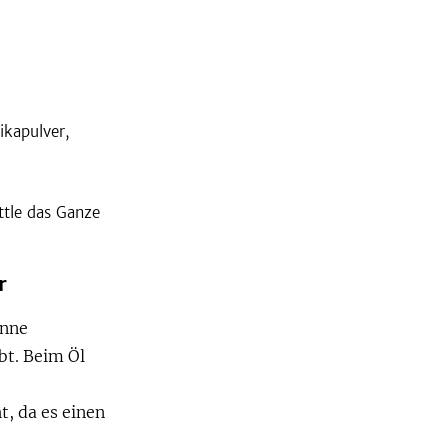
ikapulver,
ttle das Ganze
r
anne
bt. Beim Öl
t, da es einen