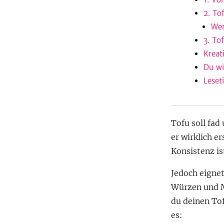
2. To
Wen
3. To
Kreat
Du wi
Leset
Tofu soll fa
er wirklich e
Konsistenz is
Jedoch eigne
Würzen und M
du deinen Tof
es: