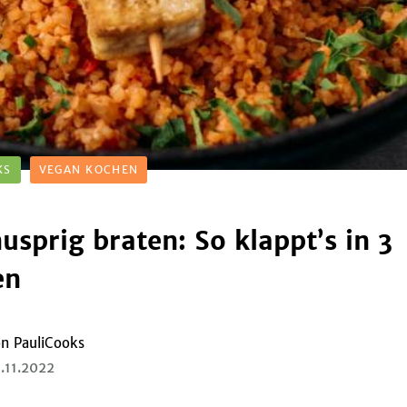
KS
VEGAN KOCHEN
usprig braten: So klappt’s in 3
en
on
PauliCooks
.11.2022