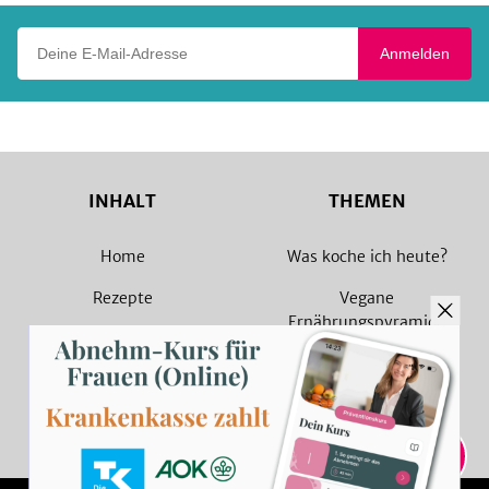
Deine E-Mail-Adresse
Anmelden
INHALT
THEMEN
Home
Was koche ich heute?
Rezepte
Vegane
Ernährungspyramide
Magazin
Vegane Rezepte
Sammlungen
Vegetarische Rezepte
Rezept Suche