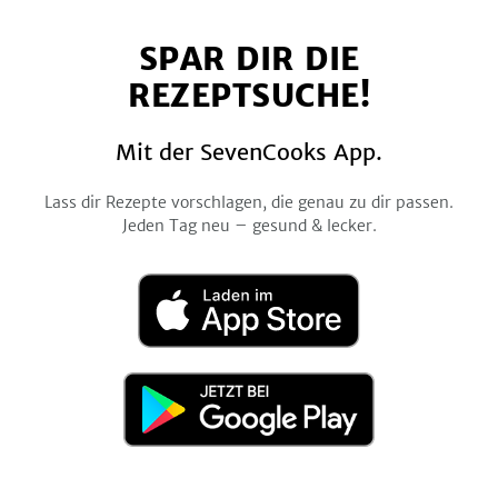
auf
auf
auf
auf
auf
SPAR DIR DIE
Facebook
Twitter
Pinterest
Instagram
YouTube
REZEPTSUCHE!
Mit der SevenCooks App.
Lass dir Rezepte vorschlagen, die genau zu dir passen.
Jeden Tag neu – gesund & lecker.
Laden
im
App
Store
Jetzt
bei
Google
Play