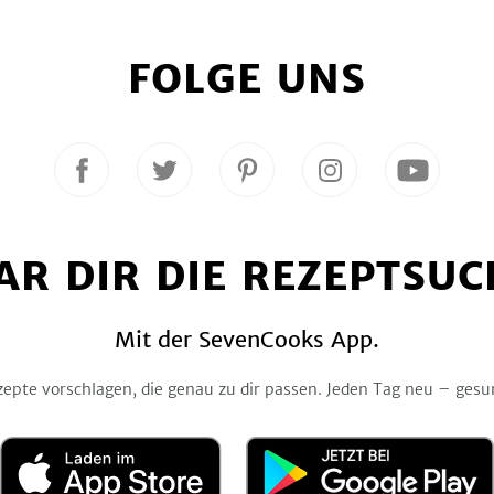
FOLGE UNS
Folge
Folge
Folge
Folge
Folge
uns
uns
uns
uns
uns
auf
auf
auf
auf
auf
Facebook
Twitter
Pinterest
Instagram
YouTube
AR DIR DIE REZEPTSUC
Mit der SevenCooks App.
zepte vorschlagen, die genau zu dir passen. Jeden Tag neu – gesu
Laden
Jetzt
im
bei