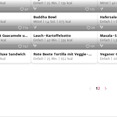
Verlag
Romana
Romana
kcal
Einfach
|
25
Min.
|
139
kcal
mit schar
Mittel
|
40
Salat-
40
125
Buddha
Hafersala
Sticks
Foto:
Matt Wignall
Foto:
nutsandblueberries
Buddha Bowl
Hafersala
Bowl
mit
mit
kcal
Mittel
|
1,4
Std.
|
675
kcal
Einfach
|
1
S
Blaubeer
scharfer
779
26
Lauch-
Masala-
Foto:
SevenCooks
Foto:
Sebastian Happe SinémusNeunZehn
Honigsau
 Guacamole und
Lauch-Kartoffelsotto
Masala-S
Verlag
Kartoffelsotto
Spieße
kcal
Einfach
|
40
Min.
|
339
kcal
Einfach
|
1,
im
747
101
Rote
Veganer
Gomasio
Foto:
SevenCooks
Foto:
Beetgold
luxe Sandwich
Rote Beete Tortilla mit Veggie-
Veganer C
Beete
Caesar
kcal
Hack, Salat und frischen Sprossen
Einfach
|
25
Min.
|
652
kcal
Kicherer
Einfach
|
20
Tortilla
Salad
mit
mit
Veggie-
Kicherer
n
ä
c
s
t
e
S
e
i
t
Hack,
h
e
letzte
1
2
Salat
Seite
und
frischen
Sprossen