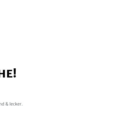
HE!
nd & lecker.