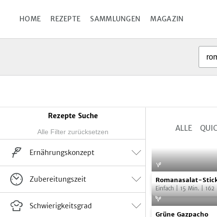
Diese Webseite verwend
HOME
REZEPTE
SAMMLUNGEN
MAGAZIN
Details
Rezepte Suche
ALLE
QUIC
Ergebnisse
eingrenzen
Ernährungskonzept
Vegan
Vegetarisch
Flexitarisch
Suppe
2
Romanasalat-
Zubereitungszeit
Romanasalat-Stic
keine Angabe
Salate
Sticks
12
Einfach
|
15
Min.
|
162
Rohkost
Snacks
4
Winter
0
Einfach
28
Schwierigkeitsgrad
Grüne
Grüne Gazpacho
Dips, Dressings, Soßen
0