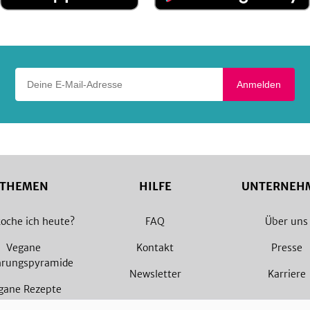
App
Google
Store
Play
Deine E-Mail-Adresse
Anmelden
THEMEN
HILFE
UNTERNEH
oche ich heute?
FAQ
Über uns
Vegane
Kontakt
Presse
hrungspyramide
Newsletter
Karriere
gane Rezepte