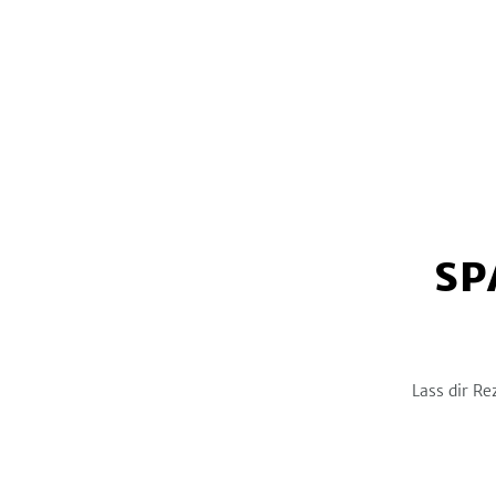
Österreich
0
Kohlenhydrate
-
g
Thailand
0
Türkei
1
Sonstiges Länderküche
6
Orient
2
Spanien
1
Schweiz
0
Vietnam
0
SP
Asien
1
Osteuropa & Rußland
0
Schweden
0
Lass dir Re