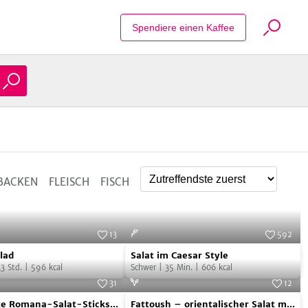
Suche Reze
Alle zulassen
Spendiere einen Kaffee
Nur notwendige
BACKEN
FLEISCH
FISCH
13
592
Salat
oto:
Udo Einenkel/BLV Buchverlag
Foto:
SevenCooks
lad
Salat im Caesar Style
im
,3
Std.
|
596
kcal
Schwer
|
35
Min.
|
606
kcal
Caesar
31
12
te
Fattoush
Style
Foto:
SevenCooks
Foto:
Nadine Horn & Jörg Mayer
te Romana-Salat-Sticks
Fattoush – orientalischer Salat mit