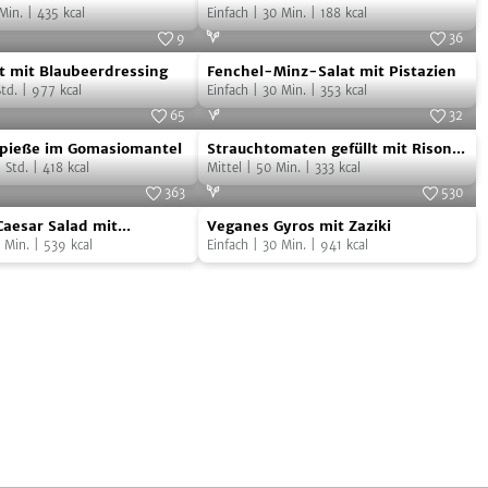
-
–
fer Honigsauce
Min.
|
435
kcal
geröstetem Brot
Einfach
|
30
Min.
|
188
kcal
orientalischer
9
36
t
Fenchel-
Salat
Foto:
nutsandblueberries
Foto:
Bettina Matthaei-Ulrike Gonder
t mit Blaubeerdressing
Fenchel-Minz-Salat mit Pistazien
Minz-
mit
td.
|
977
kcal
Einfach
|
30
Min.
|
353
kcal
dressing
Salat
geröstetem
65
32
Strauchtomaten
mit
ce
Foto:
SevenCooks
Brot
Foto:
MANI
pieße im Gomasiomantel
Strauchtomaten gefüllt mit Risoni
gefüllt
Pistazien
2
Std.
|
418
kcal
an gegrillten Römerherzen
Mittel
|
50
Min.
|
333
kcal
mit
363
530
Veganes
mantel
Risoni
Foto:
SevenCooks
Foto:
SevenCooks
aesar Salad mit
Veganes Gyros mit Zaziki
Gyros
an
bsen
Min.
|
539
kcal
Einfach
|
30
Min.
|
941
kcal
mit
gegrillten
Zaziki
Römerherzen
bsen