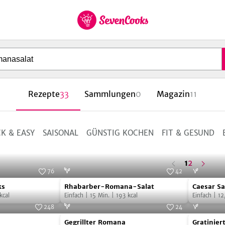
et Cookies
zur
Startseite
Rezepte
33
Sammlungen
0
Magazin
11
K & EASY
SAISONAL
GÜNSTIG KOCHEN
FIT & GESUND
n
ä
c
s
t
e
S
e
i
t
h
e
letzte
1
2
76
42
Seite
Rhabarber-
Caesar
Foto:
SevenCooks
Foto:
SevenCooks
F
ks
Rhabarber-Romana-Salat
Caesar Sa
Romana-
Salad
kcal
Einfach
|
15
Min.
|
193
kcal
Einfach
|
12
Salat
248
24
Gegrillter
Gratinier
Foto:
SevenCooks
Foto:
Sebastian Happe SinémusNeunZehn
Gegrillter Romana
Gratinier