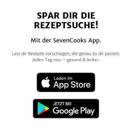
auf
auf
auf
auf
auf
SPAR DIR DIE
Facebook
Twitter
Pinterest
Instagram
YouTube
REZEPTSUCHE!
Mit der SevenCooks App.
Lass dir Rezepte vorschlagen, die genau zu dir passen.
Jeden Tag neu – gesund & lecker.
Laden
im
App
Store
Jetzt
bei
Google
Play