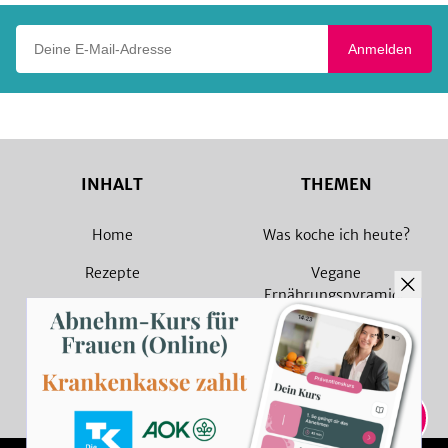
Deine E-Mail-Adresse
Anmelden
INHALT
THEMEN
Home
Was koche ich heute?
Rezepte
Vegane
Ernährungspyramide
Magazin
Vegane Rezepte
Sammlungen
Vegetarische Rezepte
Rezept Suche