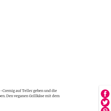
-Cremig auf Teller geben und die
en. Den veganen Grillkäse mit dem
Au
Fa
Au
tei
Twi