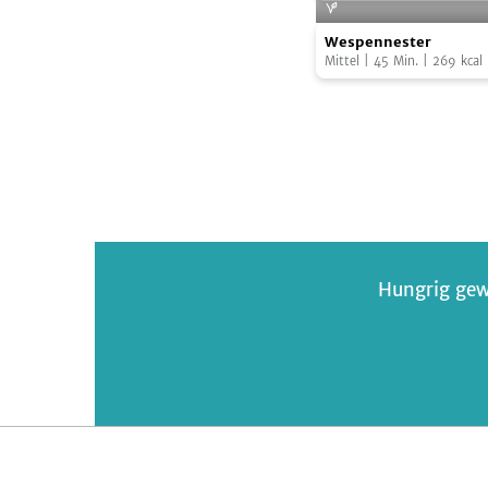
Wrap
Wespennester
to
Wespennester
go
Mittel
|
45
Min.
|
269
kcal
Hungrig gew