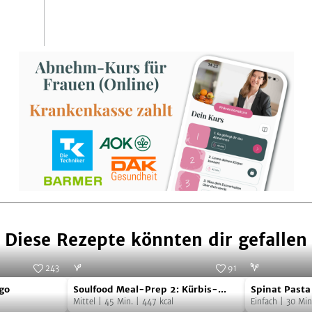
Diese Rezepte könnten dir gefallen
243
91
Soulfood
Spinat
Foto:
SevenCooks
Foto:
SevenCooks
go
Soulfood Meal-Prep 2: Kürbis-
Spinat Pasta
Meal-
Pasta
Graupen-Auflauf
Mittel
|
45
Min.
|
447
kcal
Schnitzel
Einfach
|
30
Min