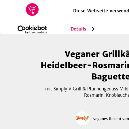
Diese Webseite verwend
HOME
REZEPTE
SAMMLUNGEN
MAGAZIN
Rezepte
Vegan
Veganer Grillkäse mit Heidelbeer-Ros
Details
Veganer Grillk
Heidelbeer-Rosmari
Baguett
mit Simply V Grill & Pfannengenuss Mild
Rosmarin, Knoblauch
veganes Rezept
vo