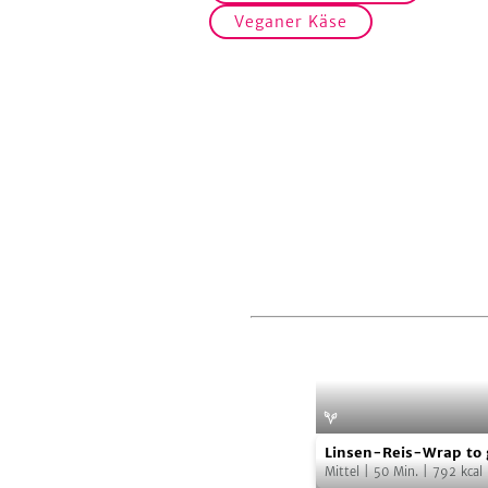
Veganer Käse
Linsen-
Linsen-Reis-Wrap to 
Reis-
Mittel
|
50
Min.
|
792
kcal