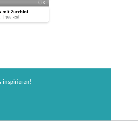
0
Foto:
SevenCooks
 mit Zucchini
.
|
388
kcal
inspirieren!