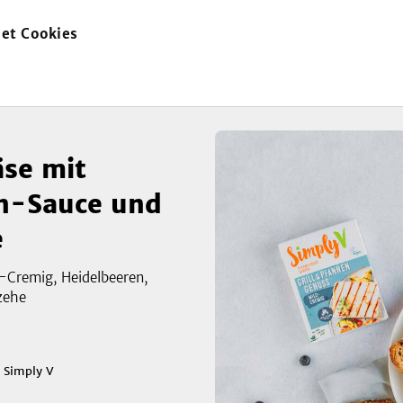
et Cookies
zur
marin-Sauce und Baguette
Startseite
äse mit
n-Sauce und
e
-Cremig, Heidelbeeren,
zeigen
zehe
3
Bild
n
Simply V