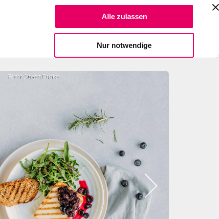
Suche Reze
Alle zulassen
Spendiere einen Kaffee
Nur notwendige
Bild
2
zeigen