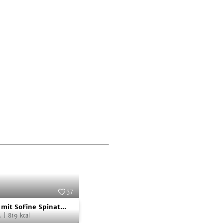
37
Foto:
SoFine
 mit SoFine Spinat
.
|
819
kcal