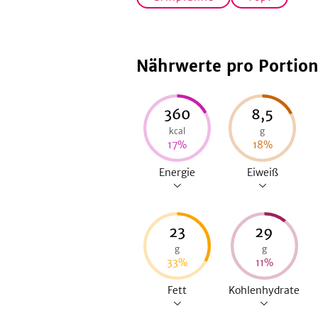
Nährwerte pro Portio
360
8,5
kcal
g
17
%
18
%
Energie
Eiweiß
23
29
g
g
33
%
11
%
Fett
Kohlenhydrate