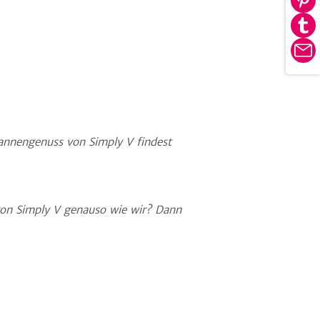
Au
tei
Pin
Au
tei
Tu
E-
tei
Ma
fannengenuss von Simply V findest
von Simply V genauso wie wir? Dann