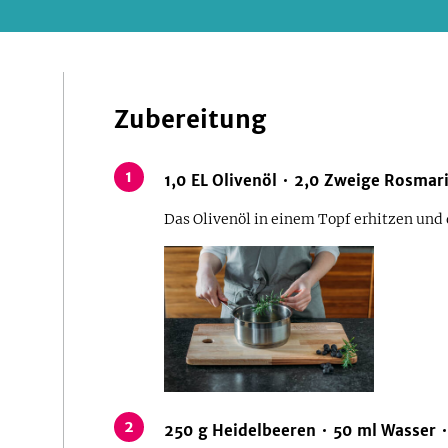
Zubereitung
1
1,0
EL
Olivenöl
2,0
Zweige
Rosmar
Das Olivenöl in einem Topf erhitzen und
2
250
g
Heidelbeeren
50
ml
Wasser