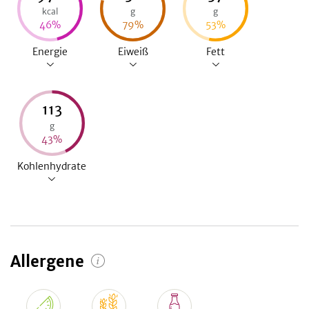
kcal
g
g
46
%
79
%
53
%
Energie
Eiweiß
Fett
113
g
43
%
Kohlenhydrate
Allergene