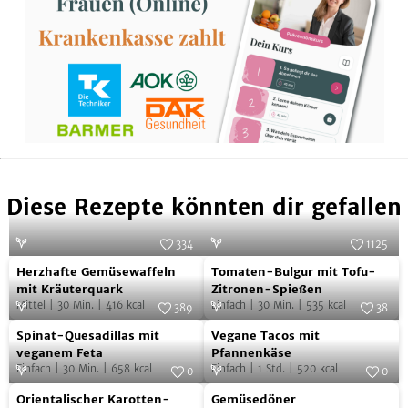
Diese Rezepte könnten dir gefallen
334
1125
Herzhafte
Tomaten-
Foto:
SevenCooks
Foto:
SevenCooks
Herzhafte Gemüsewaffeln
Tomaten-Bulgur mit Tofu-
Gemüsewaffeln
Bulgur
mit Kräuterquark
Zitronen-Spießen
Mittel
|
30
Min.
|
416
kcal
Einfach
|
30
Min.
|
535
kcal
mit
mit
389
38
Spinat-
Vegane
Kräuterquark
Foto:
SevenCooks
Tofu-
Foto:
SimplyV
Spinat-Quesadillas mit
Vegane Tacos mit
Quesadillas
Tacos
Zitronen-
veganem Feta
Pfannenkäse
Einfach
|
30
Min.
|
658
kcal
Einfach
|
1
Std.
|
520
kcal
mit
mit
0
0
Spießen
Orientalischer
Gemüsedöner
veganem
Foto:
SevenCooks
Pfannenkäse
Foto:
SevenCooks
Orientalischer Karotten-
Gemüsedöner