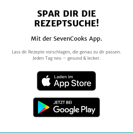
auf
auf
auf
auf
auf
SPAR DIR DIE
Facebook
Twitter
Pinterest
Instagram
YouTube
REZEPTSUCHE!
Mit der SevenCooks App.
Lass dir Rezepte vorschlagen, die genau zu dir passen.
Jeden Tag neu – gesund & lecker.
Laden
im
App
Store
Jetzt
bei
Google
Play