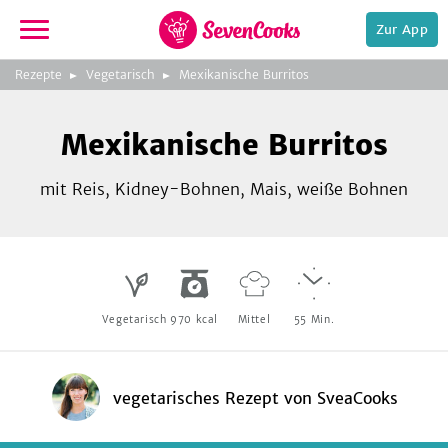
Zur App
zeigen
3
zur
Rezepte
Vegetarisch
Mexikanische Burritos
Bild
Startseite
Foto:
Foto:
Foto:
SevenCooks
SevenCooks
SevenCooks
Bild
2
Mexikanische Burritos
zeigen
mit Reis, Kidney-Bohnen, Mais, weiße Bohnen
e,
Vegetarisch
970
kcal
Mittel
55
Min.
vegetarisches Rezept
von
SveaCooks