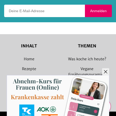
Deine E-Mail-Adresse
Anmelden
INHALT
THEMEN
Home
Was koche ich heute?
Rezepte
Vegane
Ernährungspyramide
Magazin
Vegane Rezepte
Sammlungen
Vegetarische Rezepte
Rezept Suche
Teilen