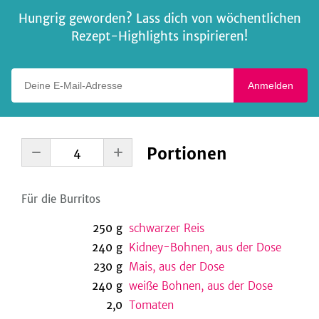
Hungrig geworden? Lass dich von wöchentlichen
Rezept-Highlights inspirieren!
Deine E-Mail-Adresse
Anmelden
Portionen
Für die Burritos
250
g
schwarzer Reis
240
g
Kidney-Bohnen, aus der Dose
230
g
Mais, aus der Dose
240
g
weiße Bohnen, aus der Dose
2,0
Tomaten