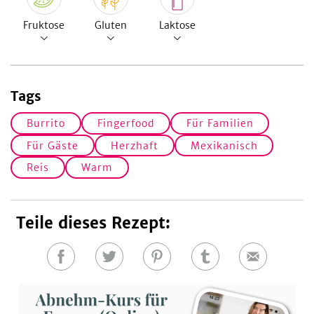
Fruktose
Gluten
Laktose
Tags
Burrito
Fingerfood
Für Familien
Für Gäste
Herzhaft
Mexikanisch
Reis
Warm
Teile dieses Rezept:
Auf
Auf
Auf
Auf
E-
Facebook
Twitter
Pinterest
Tumblr
Mail
teilen
teilen
teilen
teilen