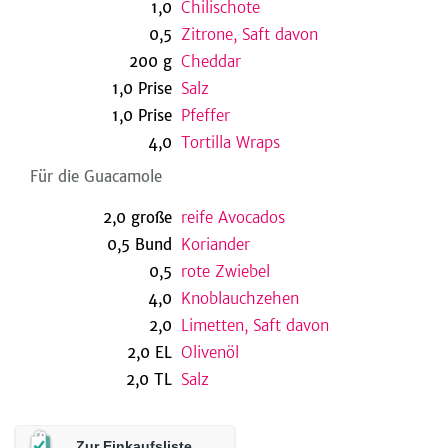
1,0
Chilischote
0,5
Zitrone, Saft davon
200
g
Cheddar
be
1,0
Prise
Salz
1,0
Prise
Pfeffer
4,0
Tortilla Wraps
Für die Guacamole
2,0
große
reife Avocados
0,5
Bund
Koriander
0,5
rote Zwiebel
4,0
Knoblauchzehen
2,0
Limetten, Saft davon
2,0
EL
Olivenöl
2,0
TL
Salz
Zur Einkaufsliste