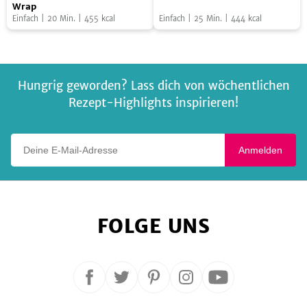
Karotten-
Feta
Wrap
Einfach
|
20
Min.
|
455
kcal
Einfach
|
25
Min.
|
444
kcal
Wrap
Hungrig geworden? Lass dich von wöchentlichen
Rezept-Highlights inspirieren!
Deine E-Mail-Adresse
Anmelden
FOLGE UNS
Folge
Folge
Folge
Folge
Folge
uns
uns
uns
uns
uns