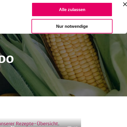
Suche Reze
Alle zulassen
Spendiere einen Kaffee
Nur notwendige
ADO
unserer Rezepte-Übersicht
.