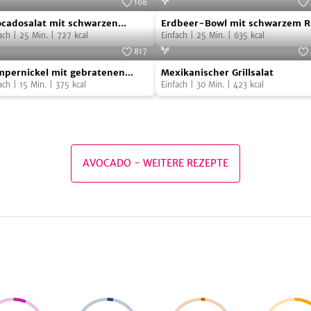
168
cadosalat
Erdbeer-
Foto:
SevenCooks
Foto:
Seven
cadosalat mit schwarzen
Erdbeer-Bowl mit schwarzem R
Bowl
annisbeeren und Lachs
ach
|
25
Min.
|
727
kcal
Einfach
|
25
Min.
|
635
kcal
warzen
mit
817
pernickel
Mexikanischer
annisbeeren
schwarzem
Foto:
SevenCooks
Foto:
Seven
pernickel mit gebratenen
Mexikanischer Grillsalat
Grillsalat
Reis
zen und Avocado
ach
|
15
Min.
|
375
kcal
Einfach
|
30
Min.
|
423
kcal
ratenen
hs
en
cado
AVOCADO
-
WEITERE REZEPTE