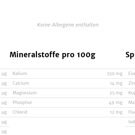
Keine Allergene enthalten
Mineralstoffe
pro 100g
Sp
9
µg
Kalium
550
mg
Eis
2
µg
Calcium
14
mg
Zi
3
µg
Magnesium
25
mg
Ku
0
µg
Phosphor
49
mg
Ma
0
µg
Chlorid
12
mg
Flu
4
µg
Iod
0
µg