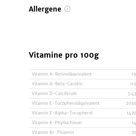
Allergene
Vitamine
pro 100g
Vitamin A-Retinoläquivalent
1
Vitamin A-Beta-Carotin
11
Vitamin D-Calciferole
3.4
Vitamin E-Tocopheroläquivalent
203
Vitamin E-Alpha-Tocopherol
147
Vitamin K-Phyllochinon
1
Vitamin B1-Thiamin
7