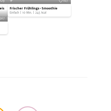
129
107
Frischer
Cooks
Foto:
SevenCooks
eis
Frischer Frühlings-Smoothie
Frühlings-
Einfach
|
10
Min.
|
245
kcal
Smoothie
367
Cooks