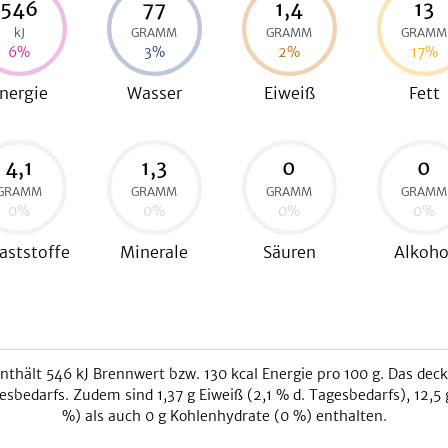
546
77
1,4
13
kJ
GRAMM
GRAMM
GRAMM
6
%
3
%
2
%
17
%
nergie
Wasser
Eiweiß
Fett
4,1
1,3
0
0
GRAMM
GRAMM
GRAMM
GRAMM
0
%
0
%
0
%
0
%
aststoffe
Minerale
Säuren
Alkoho
nthält
546
kJ
Brennwert bzw.
130
kcal
Energie pro 100 g. Das dec
esbedarfs. Zudem sind
1,37
g Eiweiß (
2,1
% d. Tagesbedarfs),
12,5
g
%) als auch
0
g Kohlenhydrate (
0
%) enthalten.