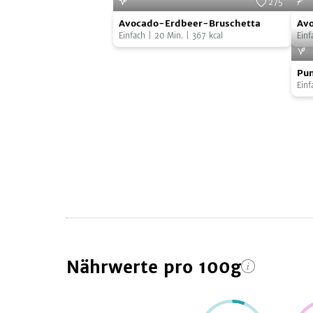
275
Avocado-
Avo
Foto:
SevenCooks
Avocado-Erdbeer-Bruschetta
Avo
Erdbeer-
mit
Einfach
|
20
Min.
|
367
kcal
Joh
Einf
Bruschetta
sch
Pum
Joh
Pum
mit
und
Pil
Einf
geb
Lac
Pilz
und
Avo
Nährwerte
pro 100g