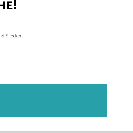
HE!
nd & lecker.