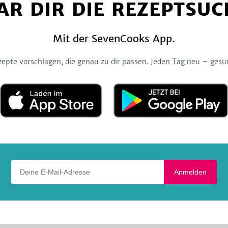
Facebook
Twitter
Pinterest
Instagram
YouTube
AR DIR DIE REZEPTSUC
Mit der SevenCooks App.
zepte vorschlagen, die genau zu dir passen. Jeden Tag neu – gesu
Laden
Jetzt
im
bei
App
Google
Store
Play
Deine E-Mail-Adresse
Anmelden