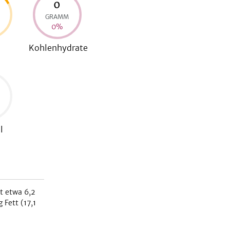
0
GRAMM
0
%
Kohlenhydrate
l
kt etwa
6,2
 Fett (
17,1