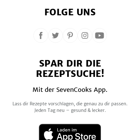
FOLGE UNS
Folge
Folge
Folge
Folge
Folge
uns
uns
uns
uns
uns
auf
auf
auf
auf
auf
SPAR DIR DIE
Facebook
Twitter
Pinterest
Instagram
YouTube
REZEPTSUCHE!
Mit der SevenCooks App.
Lass dir Rezepte vorschlagen, die genau zu dir passen.
Jeden Tag neu – gesund & lecker.
Laden
im