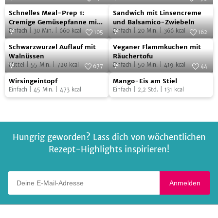
Schnelles
Sandwich
Foto:
SevenCooks
Foto:
SevenCooks
Schnelles Meal-Prep 1:
Sandwich mit Linsencreme
Meal-
mit
Cremige Gemüsepfanne mit
und Balsamico-Zwiebeln
Reis
Einfach
|
30
Min.
|
660
kcal
Einfach
|
20
Min.
|
366
kcal
Prep
Linsencreme
105
162
Schwarzwurzel
Veganer
1:
Foto:
SevenCooks
und
Foto:
Berief
Schwarzwurzel Auflauf mit
Veganer Flammkuchen mit
Auflauf
Flammkuchen
Cremige
Balsamico-
Walnüssen
Räuchertofu
Mittel
|
55
Min.
|
720
kcal
Einfach
|
50
Min.
|
419
kcal
mit
mit
677
44
Gemüsepfanne
Zwiebeln
Wirsingeintopf
Mango-
Walnüssen
Foto:
SevenCooks
Räuchertofu
Foto:
SevenCooks
mit
Wirsingeintopf
Mango-Eis am Stiel
Eis
Einfach
|
45
Min.
|
473
kcal
Einfach
|
2,2
Std.
|
131
kcal
Reis
am
Stiel
Hungrig geworden? Lass dich von wöchentlichen
Rezept-Highlights inspirieren!
Deine E-Mail-Adresse
Anmelden