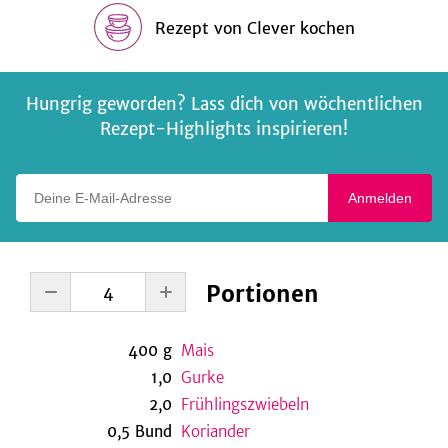
Rezept
von
Clever kochen
Hungrig geworden? Lass dich von wöchentlichen
Rezept-Highlights inspirieren!
Deine E-Mail-Adresse
Anmelden
Portionen
400
g
Mais
1,0
Gurke
2,0
Frühlingszwiebeln
0,5
Bund
Koriander