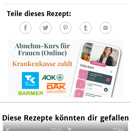
Teile dieses Rezept:
Auf
Auf
Auf
Auf
E-
Facebook
Twitter
Pinterest
Tumblr
Mail
teilen
teilen
teilen
teilen
Diese Rezepte könnten dir gefallen
271
895