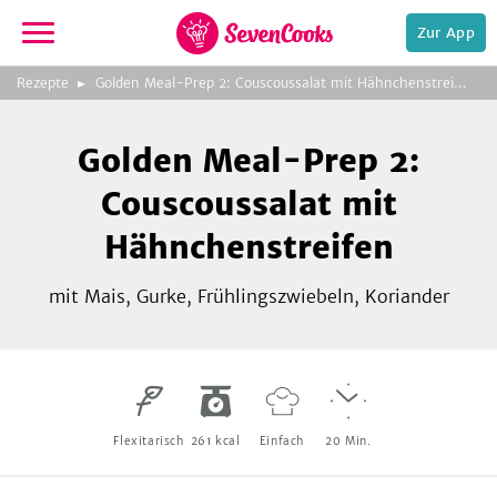
Zur App
zeigen
3
zur
Rezepte
Golden Meal-Prep 2: Couscoussalat mit Hähnchenstreifen
Bild
Startseite
Foto:
Foto:
Foto:
SevenCooks
SevenCooks
SevenCooks
Bild
2
Golden Meal-Prep 2:
zeigen
Couscoussalat mit
Hähnchenstreifen
mit Mais, Gurke, Frühlingszwiebeln, Koriander
e,
Flexitarisch
261
kcal
Einfach
20
Min.