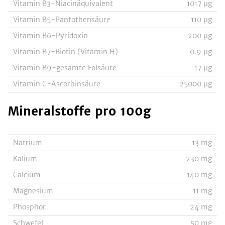
Vitamin B3-Niacinäquivalent
1017
µg
Vitamin B5-Pantothensäure
110
µg
Vitamin B6-Pyridoxin
200
µg
Vitamin B7-Biotin (Vitamin H)
0.9
µg
Vitamin B9-gesamte Folsäure
17
µg
Vitamin C-Ascorbinsäure
25000
µg
Mineralstoffe
pro 100g
Natrium
13
mg
Kalium
230
mg
Calcium
140
mg
Magnesium
11
mg
Phosphor
24
mg
Schwefel
50
mg