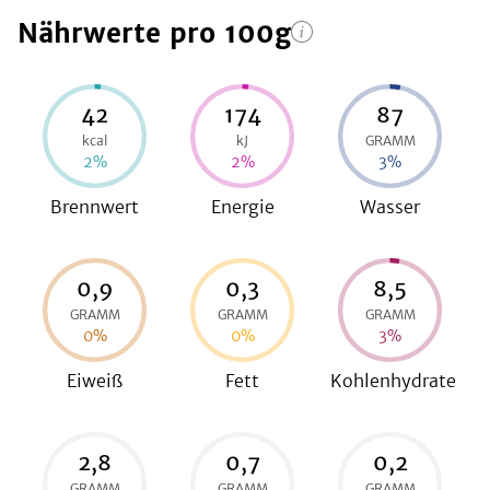
Nährwerte
pro 100g
be
42
174
87
kcal
kJ
GRAMM
2
%
2
%
3
%
Brennwert
Energie
Wasser
0,9
0,3
8,5
GRAMM
GRAMM
GRAMM
0
%
0
%
3
%
Eiweiß
Fett
Kohlenhydrate
2,8
0,7
0,2
GRAMM
GRAMM
GRAMM