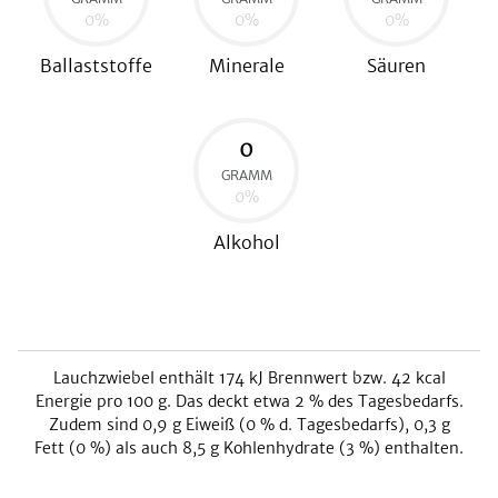
0
%
0
%
0
%
Ballaststoffe
Minerale
Säuren
0
GRAMM
0
%
Alkohol
Lauchzwiebel
enthält
174
kJ
Brennwert bzw.
42
kcal
Energie pro 100 g. Das deckt etwa
2
% des Tagesbedarfs.
Zudem sind
0,9
g Eiweiß (
0
% d. Tagesbedarfs),
0,3
g
Fett (
0
%) als auch
8,5
g Kohlenhydrate (
3
%) enthalten.