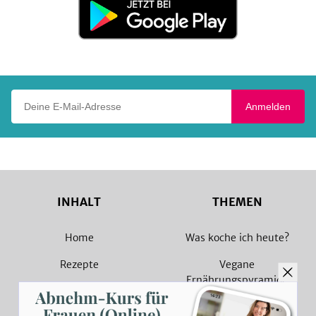
Jetzt
bei
Google
Play
Deine E-Mail-Adresse
Anmelden
INHALT
THEMEN
Home
Was koche ich heute?
Rezepte
Vegane
Ernährungspyramide
Magazin
Vegane Rezepte