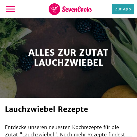
Zur App
zur
Startseite
ALLES ZUR ZUTAT
LAUCHZWIEBEL
e,
Lauchzwiebel Rezepte
Entdecke unseren neuesten Kochrezepte für die
Zutat "
Lauchzwiebel
". Noch mehr Rezepte findest