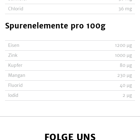
Chlorid
36
mg
Spurenelemente
pro 100g
Eisen
1200
µg
Zink
1000
µg
Kupfer
80
µg
Mangan
230
µg
Fluorid
40
µg
Iodid
2
µg
FOLGE UNS