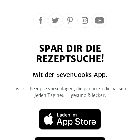
Folge
Folge
Folge
Folge
Folge
uns
uns
uns
uns
uns
auf
auf
auf
auf
auf
SPAR DIR DIE
Facebook
Twitter
Pinterest
Instagram
YouTube
REZEPTSUCHE!
Mit der SevenCooks App.
Lass dir Rezepte vorschlagen, die genau zu dir passen.
Jeden Tag neu – gesund & lecker.
Laden
im
App
Store