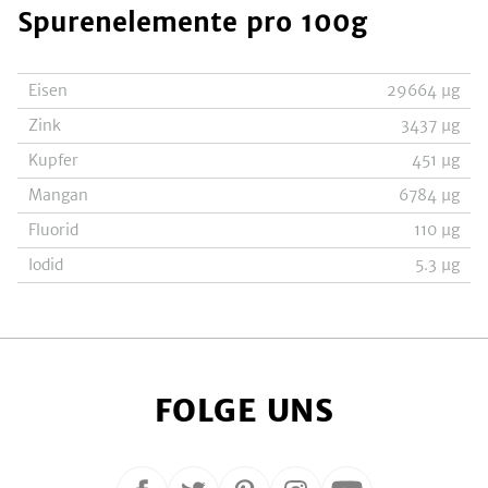
Spurenelemente
pro 100g
Eisen
29664
µg
Zink
3437
µg
Kupfer
451
µg
Mangan
6784
µg
Fluorid
110
µg
Iodid
5.3
µg
FOLGE UNS