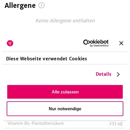
Allergene
Keine Allergene enthalten
Vitamine
pro 100g
Diese Webseite verwendet Cookies
Vitamin A-Retinoläquivalent
422
µg
Details
Vitamin A-Beta-Carotin
2529
µg
Vitamin B1-Thiamin
207
µg
Alle zulassen
Vitamin B2-Riboflavin
299
µg
Vitamin B3-Niacin, Nicotinsäure
4328
µg
Nur notwendige
Vitamin B3-Niacinäquivalent
6245
µg
Vitamin B5-Pantothensäure
233
µg