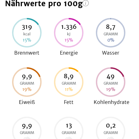
Nährwerte
pro 100g
be
319
1.336
8,7
kcal
kJ
GRAMM
15
%
15
%
0
%
Brennwert
Energie
Wasser
9,9
8,9
49
GRAMM
GRAMM
GRAMM
19
%
11
%
19
%
Eiweiß
Fett
Kohlenhydrate
9,9
13
0,2
GRAMM
GRAMM
GRAMM
0
%
0
%
0
%