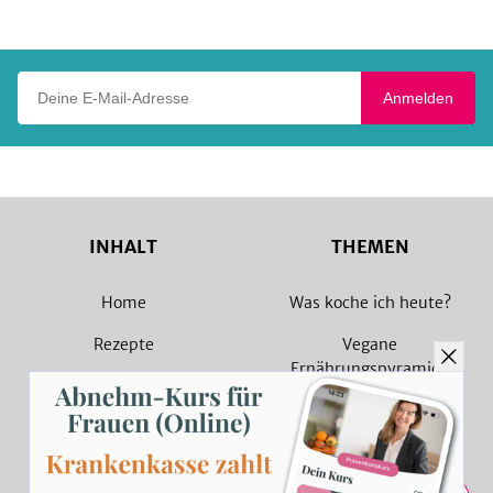
Play
Deine E-Mail-Adresse
Anmelden
INHALT
THEMEN
Home
Was koche ich heute?
Rezepte
Vegane
Ernährungspyramide
Magazin
Vegane Rezepte
Sammlungen
Vegetarische Rezepte
Rezept Suche