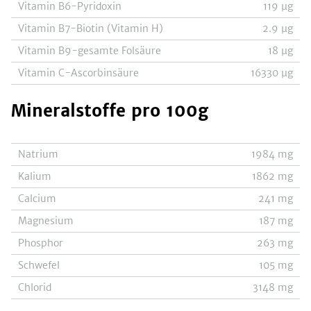
Vitamin B6-Pyridoxin
119
µg
Vitamin B7-Biotin (Vitamin H)
2.9
µg
Vitamin B9-gesamte Folsäure
18
µg
Vitamin C-Ascorbinsäure
16330
µg
Mineralstoffe
pro 100g
Natrium
1984
mg
Kalium
1862
mg
Calcium
241
mg
Magnesium
187
mg
Phosphor
263
mg
Schwefel
105
mg
Chlorid
3148
mg