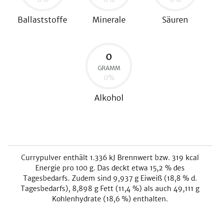
Ballaststoffe
Minerale
Säuren
0
GRAMM
0
%
Alkohol
Currypulver
enthält
1.336
kJ
Brennwert bzw.
319
kcal
Energie pro 100 g. Das deckt etwa
15,2
% des
Tagesbedarfs. Zudem sind
9,937
g Eiweiß (
18,8
% d.
Tagesbedarfs),
8,898
g Fett (
11,4
%) als auch
49,111
g
Kohlenhydrate (
18,6
%) enthalten.