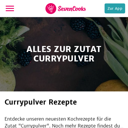
Zur App
zur
Startseite
ALLES ZUR ZUTAT
CURRYPULVER
e,
Currypulver Rezepte
Entdecke unseren neuesten Kochrezepte für die
Zutat "
Currypulver
". Noch mehr Rezepte findest du