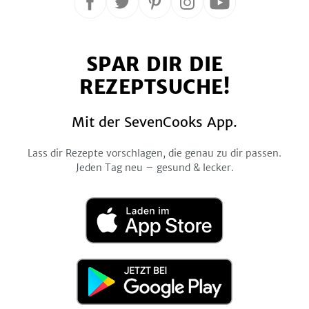
Folge
Folge
Folge
Folge
Folge
uns
uns
uns
uns
uns
auf
auf
auf
auf
auf
SPAR DIR DIE
Facebook
Twitter
Pinterest
Instagram
YouTube
REZEPTSUCHE!
Mit der SevenCooks App.
Lass dir Rezepte vorschlagen, die genau zu dir passen.
Jeden Tag neu – gesund & lecker.
Laden
im
App
Store
Jetzt
bei
Google