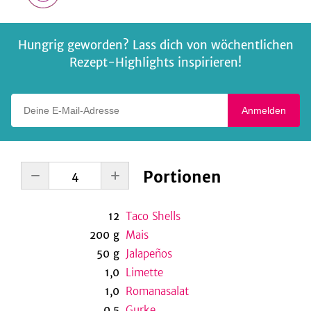
Hungrig geworden? Lass dich von wöchentlichen
Rezept-Highlights inspirieren!
Deine E-Mail-Adresse
Anmelden
Portionen
12
Taco Shells
200
g
Mais
50
g
Jalapeños
1,0
Limette
1,0
Romanasalat
0,5
Gurke