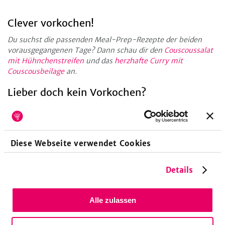
Clever vorkochen!
Du suchst die passenden Meal-Prep-Rezepte der beiden
vorausgegangenen Tage? Dann schau dir den
Couscoussalat
mit Hühnchenstreifen
und das
herzhafte Curry mit
Couscousbeilage
an.
Lieber doch kein Vorkochen?
Du möchtest das Rezept ohne die dazugehörigen Couscous-
Rezepte kochen? Einzeln findest du das Rezept
hier.
Wissenshunger!
Diese Webseite verwendet Cookies
Du hast jetzt richtig Lust bekommen auf Meal-Prep, dann
schau auf unsere
Themenseite
, hier haben wir clevere
Details
Wochen mit leckeren Rezepten für dich zusammengestellt.
Und wenn du noch mehr zum Thema Meal-Prep erfahren
Alle zulassen
möchtest, schau in unser
Magazin
.