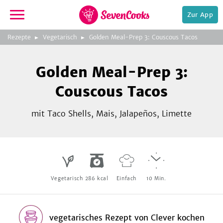
Zur App
zeigen
3
zur
Rezepte
Vegetarisch
Golden Meal-Prep 3: Couscous Tacos
Bild
Startseite
Foto:
Foto:
Foto:
SevenCooks
SevenCooks
SevenCooks
Bild
2
Golden Meal-Prep 3:
zeigen
Couscous Tacos
mit Taco Shells, Mais, Jalapeños, Limette
e,
Vegetarisch
286
kcal
Einfach
10
Min.
vegetarisches Rezept
von
Clever kochen