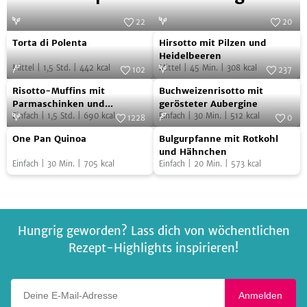
22
20
Torta
Hirsotto
Foto:
NeunZehn Verlag
Foto:
Gabriela und Günther Jost
Torta di Polenta
Hirsotto mit Pilzen und
di
mit
Heidelbeeren
Mittel
|
1,5
Std.
|
442
kcal
Mittel
|
45
Min.
|
308
kcal
Polenta
Pilzen
102
237
Risotto-
Buchweizenrisotto
Foto:
SevenCooks
und
Foto:
Werz
Risotto-Muffins mit
Buchweizenrisotto mit
Muffins
mit
Heidelbeeren
Parmaschinken und
gerösteter Aubergine
Spinatsalat
Einfach
|
1,5
Std.
|
690
kcal
Einfach
|
30
Min.
|
512
kcal
mit
gerösteter
1228
0
One
Bulgurpfanne
Parmaschinken
Foto:
SevenCooks
Aubergine
Foto:
SevenCooks
One Pan Quinoa
Bulgurpfanne mit Rotkohl
Pan
mit
und
und Hähnchen
Einfach
|
30
Min.
|
705
kcal
Einfach
|
20
Min.
|
573
kcal
Quinoa
Rotkohl
Spinatsalat
und
Hähnchen
Hungrig geworden? Lass dich von wöchentlichen
Rezept-Highlights inspirieren!
Deine E-Mail-Adresse
Anmelden