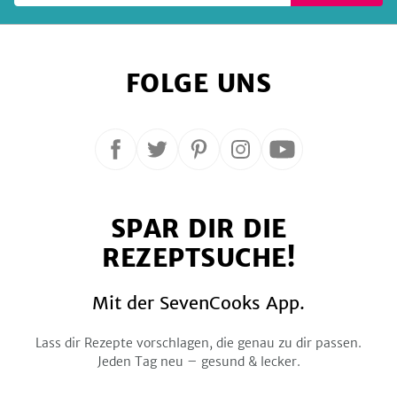
FOLGE UNS
Folge
Folge
Folge
Folge
Folge
uns
uns
uns
uns
uns
auf
auf
auf
auf
auf
SPAR DIR DIE
Facebook
Twitter
Pinterest
Instagram
YouTube
REZEPTSUCHE!
Mit der SevenCooks App.
Lass dir Rezepte vorschlagen, die genau zu dir passen.
Jeden Tag neu – gesund & lecker.