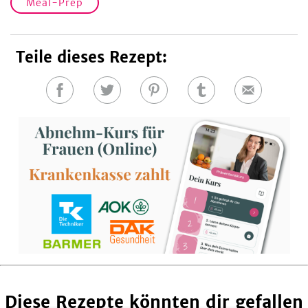
Meal-Prep
Teile dieses Rezept:
Auf
Auf
Auf
Auf
E-
Facebook
Twitter
Pinterest
Tumblr
Mail
teilen
teilen
teilen
teilen
Diese Rezepte könnten dir gefallen