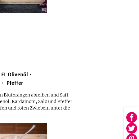
EL
Olivenöl
Pfeffer
en Blutorangen abreiben und Saft
venöl, Kardamom, Salz und Pfeffer
fen und roten Zwiebeln unter die
Au
Fa
Au
tei
Twi