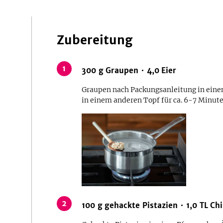
Zubereitung
1
300
g
Graupen
4,0
Eier
Graupen nach Packungsanleitung in einem
in einem anderen Topf für ca. 6-7 Minut
2
100
g
gehackte Pistazien
1,0
TL
Chi