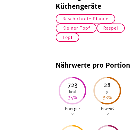
Küchengeräte
Beschichtete Pfanne
Kleiner Topf
Raspel
Topf
Nährwerte pro Portio
723
28
kcal
g
34
%
58
%
Energie
Eiweiß