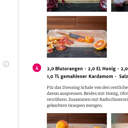
n
4
2,0
Blutorangen
2,0
EL
Honig
2,0
1,0
TL
gemahlener Kardamom
Salz
Für das Dressing Schale von den restlich
davon auspressen. Beides mit Honig, Oli
verrühren. Zusammen mit Radicchiostrei
gekochten Graupen mengen.