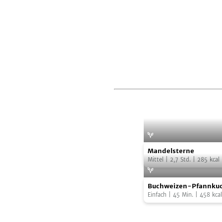
Mandelsterne
Mandelsterne
Mittel
|
2,7
Std.
|
285
kcal
Buchweizen-
Buchweizen-Pfannkuc
Pfannkuchen
Gemüsefüllung
Einfach
|
45
Min.
|
458
kcal
mit
Gemüsefüllung