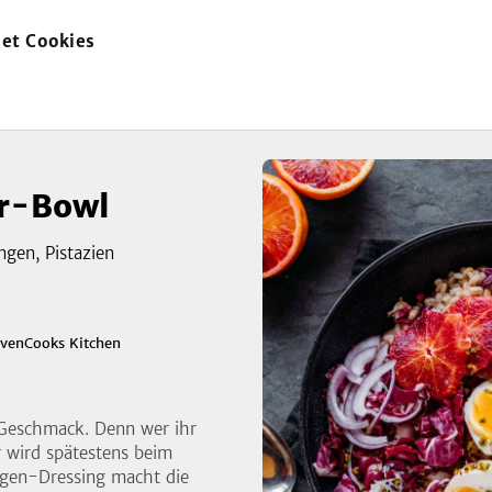
et Cookies
zur
Startseite
r-Bowl
ngen, Pistazien
zeigen
venCooks Kitchen
3
Bild
Geschmack. Denn wer ihr
r wird spätestens beim
gen-Dressing macht die