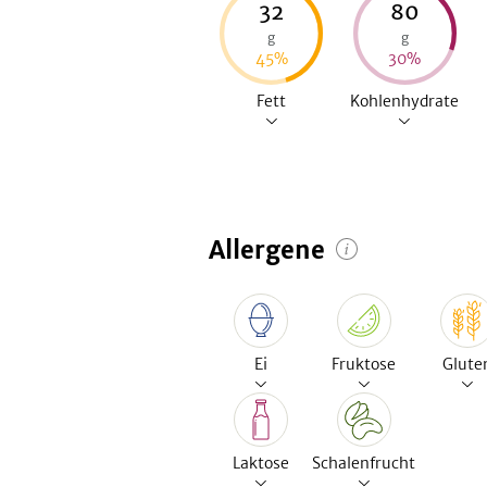
32
80
g
g
45
%
30
%
Fett
Kohlenhydrate
Allergene
Ei
Fruktose
Glute
Laktose
Schalenfrucht