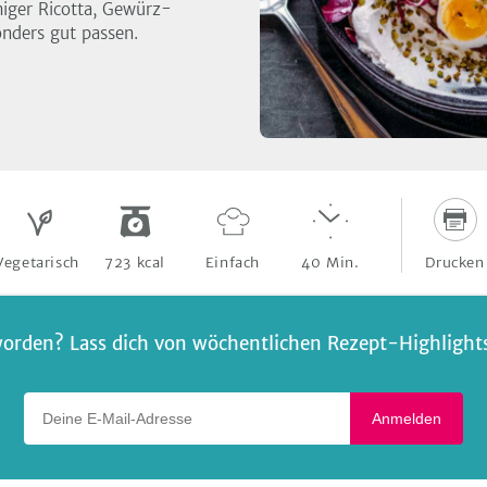
miger Ricotta, Gewürz-
nders gut passen.
Drucken
Vegetarisch
723
kcal
Einfach
40
Min.
orden? Lass dich von wöchentlichen Rezept-Highlights 
Deine E-Mail-Adresse
Anmelden