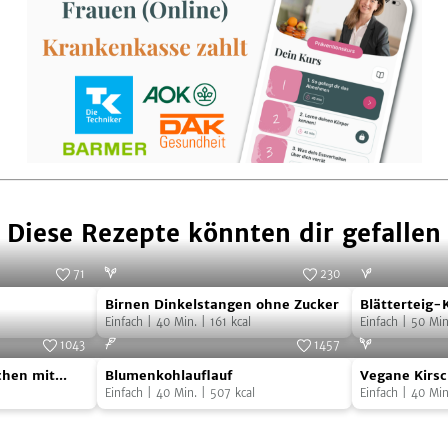
Diese Rezepte könnten dir gefallen
71
230
Birnen
Blätterteig-
Foto:
SevenCooks
Foto:
SevenCooks
Birnen Dinkelstangen ohne Zucker
Blätterteig-
Dinkelstangen
Käse-
Einfach
|
40
Min.
|
161
kcal
Kirschen un
Einfach
|
50
Min
ohne
Strudel
1043
1457
Blumenkohlauflauf
Vegane
Zucker
mit
Foto:
SevenCooks
Foto:
SevenCooks
hen mit
Blumenkohlauflauf
Vegane Kirsc
Kirschmuffi
Kirschen
Einfach
|
40
Min.
|
507
kcal
Einfach
|
40
Min
ohne
und
Zucker
Thymian