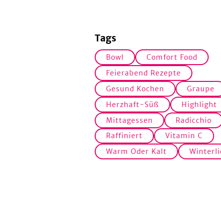
Tags
Bowl
Comfort Food
Feierabend Rezepte
Gesund Kochen
Graupe
Herzhaft-Süß
Highlight
Mittagessen
Radicchio
Raffiniert
Vitamin C
Warm Oder Kalt
Winterli