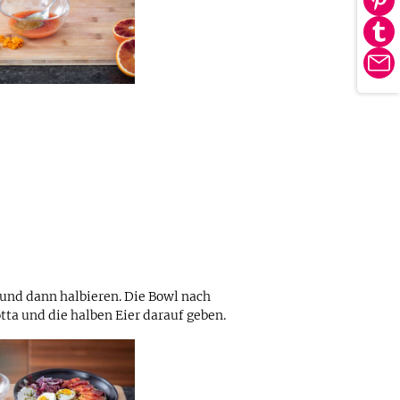
Au
tei
Pin
Au
tei
Tu
E-
tei
Ma
 und dann halbieren. Die Bowl nach
tta und die halben Eier darauf geben.