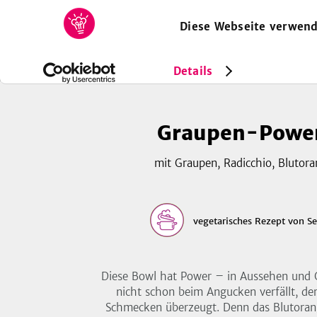
Diese Webseite verwend
HOME
REZEPTE
SAMMLUNGEN
MAGAZIN
Rezepte
Vegetarisch
Graupen-Power-Bowl
Details
Graupen-Powe
mit Graupen, Radicchio, Blutora
vegetarisches Rezept
von
Se
Diese Bowl hat Power – in Aussehen und 
nicht schon beim Angucken verfällt, de
Schmecken überzeugt. Denn das Blutoran