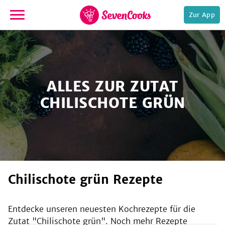
Zur App
zur
Startseite
ALLES ZUR ZUTAT
CHILISCHOTE GRÜN
e,
Chilischote grün Rezepte
Entdecke unseren neuesten Kochrezepte für die
Zutat "
Chilischote grün
". Noch mehr Rezepte