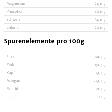
Magnesium
24
mg
Phosphor
80
mg
Schwefel
34
mg
Chlorid
20
mg
Spurenelemente
pro 100g
Eisen
700
µg
Zink
150
µg
Kupfer
140
µg
Mangan
240
µg
Fluorid
20
µg
Iodid
2
µg