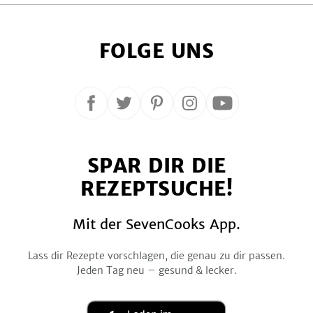
FOLGE UNS
Folge
Folge
Folge
Folge
Folge
uns
uns
uns
uns
uns
auf
auf
auf
auf
auf
SPAR DIR DIE
Facebook
Twitter
Pinterest
Instagram
YouTube
REZEPTSUCHE!
Mit der SevenCooks App.
Lass dir Rezepte vorschlagen, die genau zu dir passen.
Jeden Tag neu – gesund & lecker.
Laden