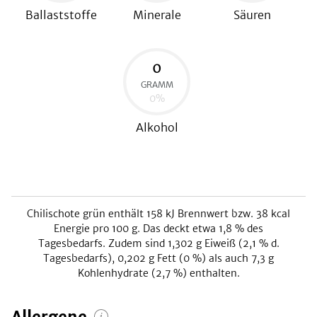
Ballaststoffe
Minerale
Säuren
0
GRAMM
0
%
Alkohol
Chilischote grün
enthält
158
kJ
Brennwert bzw.
38
kcal
Energie pro 100 g. Das deckt etwa
1,8
% des
Tagesbedarfs. Zudem sind
1,302
g Eiweiß (
2,1
% d.
Tagesbedarfs),
0,202
g Fett (
0
%) als auch
7,3
g
Kohlenhydrate (
2,7
%) enthalten.