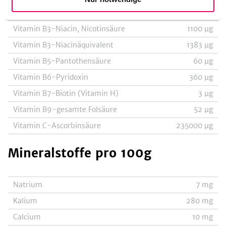
Vitamin B2-Riboflavin
80
µg
Vitamin B3-Niacin, Nicotinsäure
1100
µg
Vitamin B3-Niacinäquivalent
1383
µg
Vitamin B5-Pantothensäure
60
µg
Vitamin B6-Pyridoxin
360
µg
Vitamin B7-Biotin (Vitamin H)
3
µg
Vitamin B9-gesamte Folsäure
52
µg
Vitamin C-Ascorbinsäure
235000
µg
Mineralstoffe
pro 100g
Natrium
7
mg
Kalium
280
mg
Calcium
10
mg