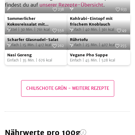
findest du auf
unserer Rezepte-Übersicht
.
238
633
Sommerlicher
Kohlrabi-
Foto:
SevenCooks
Foto:
SevenCooks
Sommerlicher
Kohlrabi-Eintopf mit
Kokosreissalat
Eintopf
Kokosreissalat mit
frischem Knoblauch
Hühnchen
Mittel
|
30
Min.
|
761
kcal
Einfach
|
40
Min.
|
361
kcal
mit
mit
556
49
Scharfer
Rührtofu
Hühnchen
Foto:
SevenCooks
frischem
Foto:
SevenCooks
Scharfer Glasnudel-Salat
Rührtofu
Glasnudel-
Knoblauch
Einfach
|
15
Min.
|
417
kcal
Einfach
|
25
Min.
|
407
kcal
262
255
Salat
Nasi
Vegane
Foto:
SevenCooks
Foto:
SevenCooks
Nasi Goreng
Vegane Pho Suppe
Goreng
Pho
Einfach
|
35
Min.
|
676
kcal
Einfach
|
45
Min.
|
528
kcal
Suppe
CHILISCHOTE GRÜN
-
WEITERE REZEPTE
Nährwerte
pro 100g