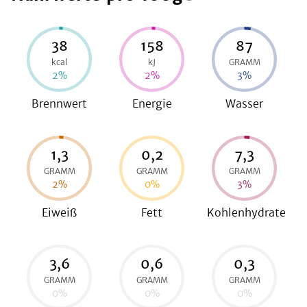
38
158
87
be
kcal
kJ
GRAMM
2
%
2
%
3
%
Brennwert
Energie
Wasser
1,3
0,2
7,3
GRAMM
GRAMM
GRAMM
2
%
0
%
3
%
Eiweiß
Fett
Kohlenhydrate
3,6
0,6
0,3
GRAMM
GRAMM
GRAMM
0
%
0
%
0
%