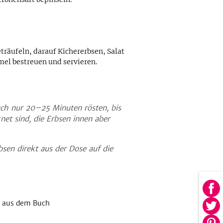
eträufeln, darauf Kichererbsen, Salat
el bestreuen und servieren.
uch nur 20–25 Minuten rösten, bis
et sind, die Erbsen innen aber
sen direkt aus der Dose auf die
Au
 aus dem Buch
Fa
Au
tei
Twi