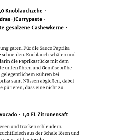
,0
Knoblauchzehe
adras-)Currypaste
te gesalzene Cashewkerne
ng garen. Für die Sauce Paprika
e schneiden. Knoblauch schälen und
 darin die Paprikastücke mit dem
aste unterrühren und Gemüsebrühe
 gelegentlichem Rühren bei
prika samt Nüssen abgießen, dabei
e pürieren, dass eine nicht zu
vocado
1,0
EL
Zitronensaft
lesen und trocken schleudern.
ruchtfleisch aus der Schale lösen und
itronensaft bepinseln.