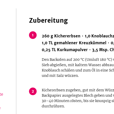
Zubereitung
1
260
g
Kichererbsen
1,0
Knoblauch
1,0
TL
gemahlener Kreuzkümmel
0
0,25
TL
Kurkumapulver
3,5
Msp.
Ch
Den Backofen auf 200 °C (Umluft 180 °C) 
Sieb abgießen, mit kaltem Wasser abbrau
Knoblauch schälen und zum Öl in eine Sc
und mit Salz würzen.
Kichererbsen zugeben, gut mit dem Würz
2
te
Backpapier ausgelegtes Blech geben und v
30–40 Minuten rösten, bis sie knusprig
durchrühren.
e