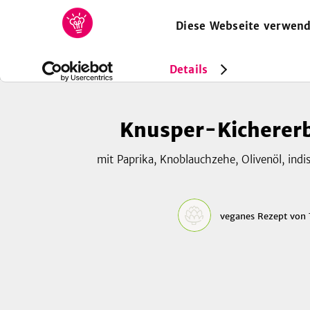
Diese Webseite verwend
HOME
REZEPTE
SAMMLUNGEN
MAGAZIN
Rezepte
Vegan
Knusper-Kichererbsen-Bowl
Details
Knusper-Kicherer
mit Paprika, Knoblauchzehe, Olivenöl, ind
veganes Rezept
von