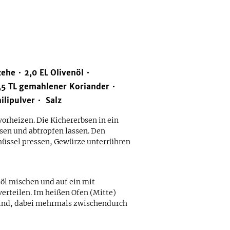
zehe
2,0
EL
Olivenöl
,5
TL
gemahlener Koriander
ilipulver
Salz
vorheizen. Die Kichererbsen in ein
sen und abtropfen lassen. Den
hüssel pressen, Gewürze unterrühren
öl mischen und auf ein mit
erteilen. Im heißen Ofen (Mitte)
 sind, dabei mehrmals zwischendurch