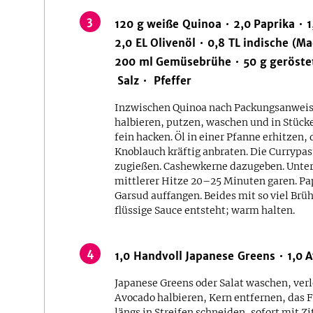
3
120
g
weiße Quinoa
2,0
Paprika
1
2,0
EL
Olivenöl
0,8
TL
indische (M
200
ml
Gemüsebrühe
50
g
geröste
Salz
Pfeffer
Inzwischen Quinoa nach Packungsanweisu
halbieren, putzen, waschen und in Stück
fein hacken. Öl in einer Pfanne erhitzen,
Knoblauch kräftig anbraten. Die Curryp
zugießen. Cashewkerne dazugeben. Unter
mittlerer Hitze 20–25 Minuten garen. Pa
Garsud auffangen. Beides mit so viel Brüh
flüssige Sauce entsteht; warm halten.
4
1,0
Handvoll
Japanese Greens
1,0
A
Japanese Greens oder Salat waschen, ver
Avocado halbieren, Kern entfernen, das F
längs in Streifen schneiden, sofort mit Z