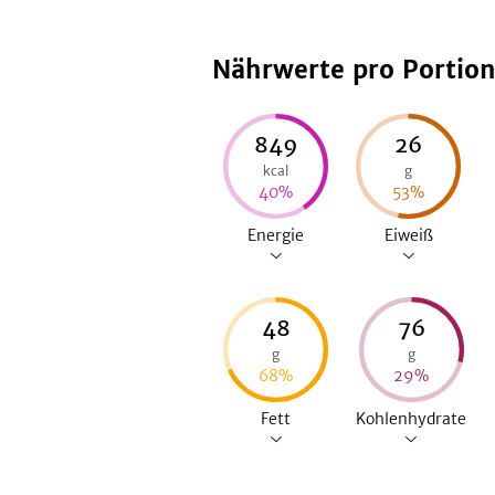
Nährwerte pro Portio
849
26
kcal
g
40
%
53
%
Energie
Eiweiß
48
76
g
g
68
%
29
%
Fett
Kohlenhydrate