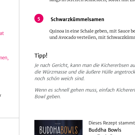
5
Schwarzkümmelsamen
Quinoa in eine Schale geben, mit Sauce b
at
und Avocado verteilen, mit Schwarzkümm
Tipp!
men,
Je nach Gericht, kann man die Kichererbsen a
die Würzmasse und die äußere Hülle angetrockn
noch schön weich sind.
Wenn es schnell gehen muss, einfach Kichererb
r
Bowl geben.
Dieses Rezept stammt
Buddha Bowls