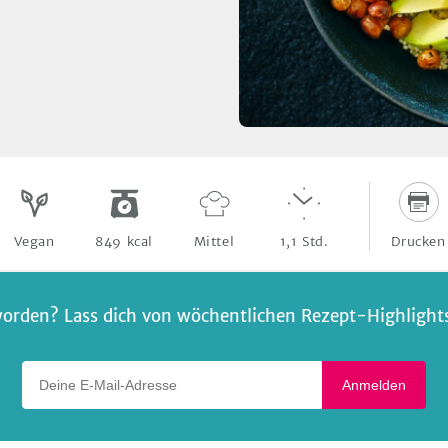
Drucken
Vegan
849
kcal
Mittel
1,1
Std.
orden? Lass dich von wöchentlichen Rezept-Highlights 
Deine E-Mail-Adresse
Anmelden