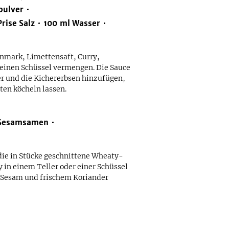
ulver
Prise
Salz
100
ml
Wasser
nmark, Limettensaft, Curry,
einen Schüssel vermengen. Die Sauce
r und die Kichererbsen hinzufügen,
en köcheln lassen.
Sesamsamen
die in Stücke geschnittene Wheaty-
in einem Teller oder einer Schüssel
t Sesam und frischem Koriander