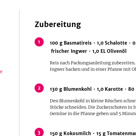
Zubereitung
1
100
g
Basmatireis
1,0
Schalotte
0
frischer Ingwer
1,0
EL
Olivenöl
Reis nach Packungsanleitung zubereiten.
Ingwer hacken und in einer Pfanne mit Ol
e
2
130
g
Blumenkohl
1,0
Karotte
80
Den Blumenkohl in kleine Röschen schnei
Stücke schneiden. Die Zuckerschoten in 
Gemüse in die Pfanne geben und 5 Minut
3
150
g
Kokosmilch
15
g
Tomatenma