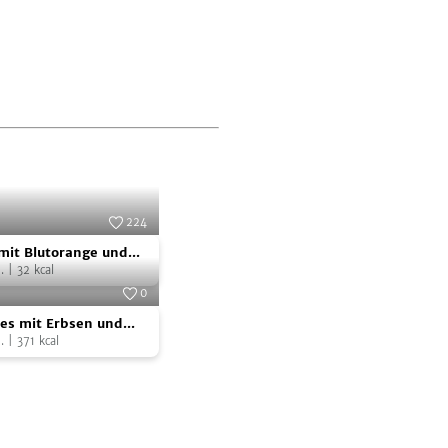
224
Foto:
SevenCooks
mit Blutorange und
.
|
32
kcal
0
tes
Foto:
SevenCooks
es mit Erbsen und
.
|
371
kcal