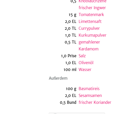
0,5
Knoblauchzehe
frischer Ingwer
15
g
Tomatenmark
2,0
EL
Limettensaft
2,0
TL
Currypulver
1,0
TL
Kurkumapulver
0,5
TL
gemahlener
Kardamom
1,0
Prise
Salz
1,0
EL
Olivenöl
100
ml
Wasser
Außerdem
100
g
Basmatireis
2,0
EL
Sesamsamen
0,5
Bund
frischer Koriander