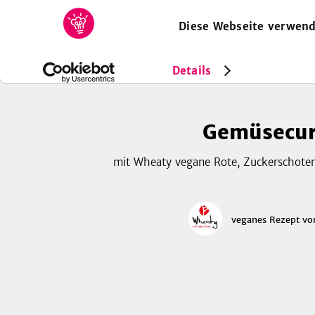
Diese Webseite verwend
HOME
REZEPTE
SAMMLUNGEN
MAGAZIN
Rezepte
Vegan
Gemüsecurry
Details
Gemüsecur
mit Wheaty vegane Rote, Zuckerschoten
veganes Rezept
vo