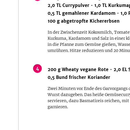
2,0
TL
Currypulver
1,0
TL
Kurkumap
0,5
TL
gemahlener Kardamom
1,0
100
g
abgetropfte Kichererbsen
In der Zwischenzeit Kokosmilch, Tomate
Kurkuma, Kardamom und Salz in einer kl
in die Pfanne zum Gemüse gießen, Wasse
umrühren. Hitze reduzieren und 20 Minut
4
200
g
Wheaty vegane Rote
2,0
EL
0,5
Bund
frischer Koriander
Zwei Minuten vor Ende des Garvorgangs 
Wurst dazugeben. Das heiße Gemüsecurry 
servieren, dazu Basmatireis reichen, mi
garnieren.