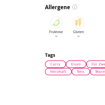
Allergene
Fruktose
Gluten
Tags
Curry
Eisen
Für Zw
Herzhaft
Reis
War