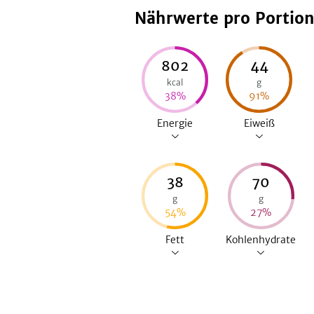
Nährwerte pro Portio
802
44
kcal
g
38
%
91
%
Energie
Eiweiß
38
70
g
g
54
%
27
%
Fett
Kohlenhydrate