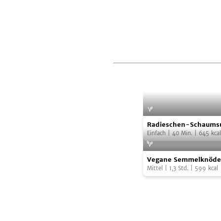
Radieschen-
Radieschen-Schaums
Schaumsuppe
Radieschenblätterpes
Einfach
|
40
Min.
|
645
kcal
Gänseblümchen
mit
Vegane
Radieschenblätterp
Vegane Semmelknödel
Semmelknödel
und
Waldpilzrahmsoße
Mittel
|
1,3
Std.
|
599
kcal
mit
Gänseblümchen
Waldpilzrahmsoße