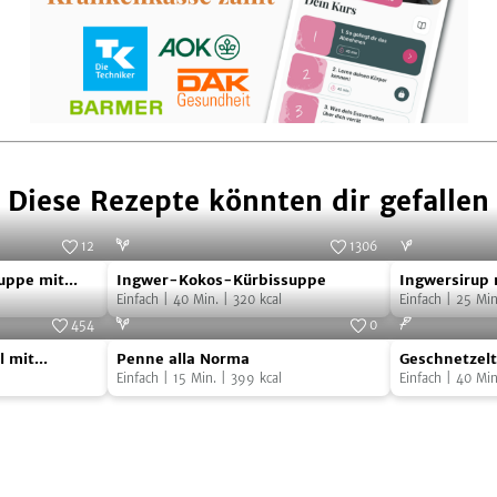
Diese Rezepte könnten dir gefallen
12
1306
Ingwer-
Ingwersirup
Foto:
Sabine Hans
Foto:
SevenCooks
uppe mit
Ingwer-Kokos-Kürbissuppe
Ingwersirup 
Kokos-
mit
to und
Einfach
|
40
Min.
|
320
kcal
Thymian
Einfach
|
25
Min
Kürbissuppe
Blutorange
454
0
Penne
Geschnetzel
esto
und
Foto:
SevenCooks
Foto:
SevenCooks
 mit
Penne alla Norma
Geschnetzelt
alla
mit
Thymian
Einfach
|
15
Min.
|
399
kcal
Reis
Einfach
|
40
Min
Norma
Erbsen
und
Reis