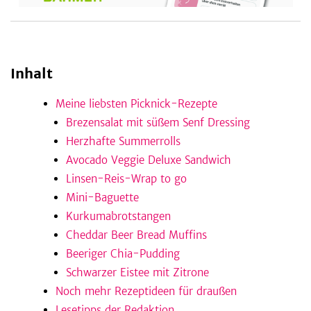
be
Inhalt
Meine liebsten Picknick-Rezepte
Brezensalat mit süßem Senf Dressing
Herzhafte Summerrolls
Avocado Veggie Deluxe Sandwich
Linsen-Reis-Wrap to go
Mini-Baguette
Kurkumabrotstangen
Cheddar Beer Bread Muffins
Beeriger Chia-Pudding
Schwarzer Eistee mit Zitrone
Noch mehr Rezeptideen für draußen
Lesetipps der Redaktion