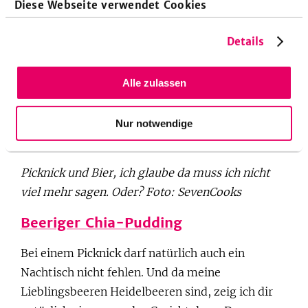
Diese Webseite verwendet Cookies
lassen. Die Bier–Note ist aber nicht stark, sodass
sie abschreckend wirkt. Zudem beweist die
Details
leckere Cheddar Beer Bread Kreation, dass
Muffins nicht immer nur eine süße Alternative zu
Alle zulassen
Kuchen und Co. sein müssen. Diese herzhaften
Leckerbissen passen nicht nur perfekt zum
Frühstück oder Brunch, sondern auch in deinen
Nur notwendige
Picknickkorb.
Picknick und Bier, ich glaube da muss ich nicht
viel mehr sagen. Oder? Foto: SevenCooks
Beeriger Chia-Pudding
Bei einem Picknick darf natürlich auch ein
Nachtisch nicht fehlen. Und da meine
Lieblingsbeeren Heidelbeeren sind, zeig ich dir